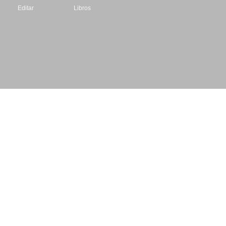
Editar
Libros
Datos de contacto
Escritores.org
CIF: B61195087
Email: info@escritores.org
Web: www.escritores.org
© 1996 - 2026