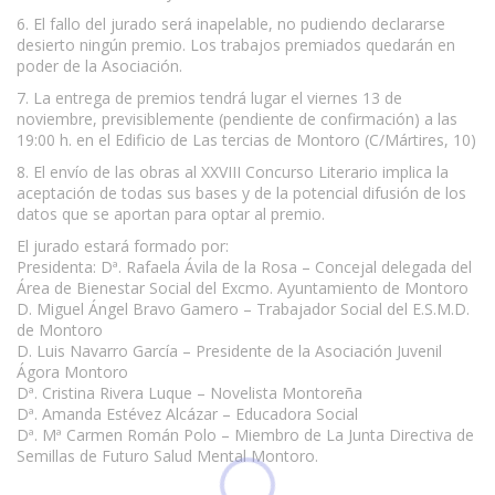
6. El fallo del jurado será inapelable, no pudiendo declararse
desierto ningún premio. Los trabajos premiados quedarán en
poder de la Asociación.
7. La entrega de premios tendrá lugar el viernes 13 de
noviembre, previsiblemente (pendiente de confirmación) a las
19:00 h. en el Edificio de Las tercias de Montoro (C/Mártires, 10)
8. El envío de las obras al XXVIII Concurso Literario implica la
aceptación de todas sus bases y de la potencial difusión de los
datos que se aportan para optar al premio.
El jurado estará formado por:
Presidenta: Dª. Rafaela Ávila de la Rosa – Concejal delegada del
Área de Bienestar Social del Excmo. Ayuntamiento de Montoro
D. Miguel Ángel Bravo Gamero – Trabajador Social del E.S.M.D.
de Montoro
D. Luis Navarro García – Presidente de la Asociación Juvenil
Ágora Montoro
Dª. Cristina Rivera Luque – Novelista Montoreña
Dª. Amanda Estévez Alcázar – Educadora Social
Dª. Mª Carmen Román Polo – Miembro de La Junta Directiva de
Semillas de Futuro Salud Mental Montoro.