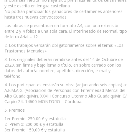
la obra sea inédita, no haya sido premiada en otros certámenes
y este escrita en lengua castellana.
No podrán participar los ganadores de certámenes anteriores
hasta tres nuevas convocatorias.
Las obras se presentaran en formato A4, con una extensión
entre 2 y 4 folios a una sola cara. El interlineado de Normal, tipo
de letra Arial – 12.
2. Los trabajos versarán obligatoriamente sobre el tema: «Los
Trastornos Mentales»
3. Los originales deberán remitirse antes del 14 de Octubre de
2020, sin firma y bajo lema o título, en sobre cerrado con los
datos del autor/a: nombre, apellidos, dirección, e-mail y
teléfono.
4. Los participantes enviarán su obra (adjuntando seis copias) a:
A.E.M.A.G. (Asociación de Personas con Enfermedad Mental del
Alto Guadalquivir). XXVIII Concurso Literario Alto Guadalquivir. C/
Carpio 24, 14600 MONTORO – Córdoba.
5. Premios:
1er Premio: 250,00 € y estatuilla
2º Premio: 200,00 € y estatuilla
3er Premio 150,00 € y estatuilla