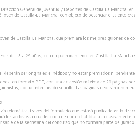
Dirección General de Juventud y Deportes de Castilla-La Mancha, en co
 Joven de Castilla-La Mancha, con objeto de potenciar el talento crea
Joven de Castilla-La Mancha, que premiará los mejores guiones de cor
jóvenes de 18 a 29 años, con empadronamiento en Castilla-La Mancha y
e, deberán ser originales e inéditos y no estar premiados ni pendiente
iones, en formato PDF, con una extensión máxima de 20 páginas por
 guionistas, con un interlineado sencillo. Las páginas deberán ir num
s:
vía telemática, través del formulario que estará publicado en la direc
irá los archivos a una dirección de correo habilitada exclusivamente 
sable de la secretaría del concurso que no formará parte del Jurado 