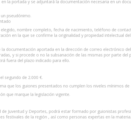
/a en la portada y se adjuntará la documentación necesaria en un d
on un pseudónimo.
entado
 elegido, nombre completo, fecha de nacimiento, teléfono de contac
ión en la que se confirme la originalidad y propiedad intelectual del 
a
e la documentación aportada en la dirección de correo electrónico de
radas, y si procede o no la subsanación de las mismas por parte del p
rá fuera del plazo indicado para ello.
 el segundo de 2.000 €.
ma que los guiones presentados no cumplen los niveles mínimos de cal
ión que marque la legislación vigente.
l de Juventud y Deportes, podrá estar formado por guionistas profes
es festivales de la región , así como personas expertas en la materia