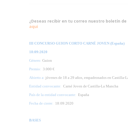
¿Deseas recibir en tu correo nuestro boletín de 
aqui
III CONCURSO GUION CORTO CARNÉ JOVEN (España)
18:09:2020
Género:
Guion
Premio:
3.000 €
Abierto a:
jóvenes de 18 a 29 años, empadronados en Castilla-L
Entidad convocante:
Carné Joven de Castilla-La Mancha
País de la entidad convocante:
España
Fecha de cierre:
18:09:2020
BASES