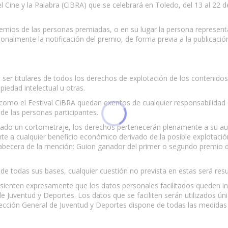
l del Cine y la Palabra (CiBRA) que se celebrará en Toledo, del 13 al 2
 premios de las personas premiadas, o en su lugar la persona represen
almente la notificación del premio, de forma previa a la publicación 
r, ser titulares de todos los derechos de explotación de los contenid
piedad intelectual u otras.
como el Festival CiBRA quedan exentos de cualquier responsabilidad d
a de las personas participantes.
ltado un cortometraje, los derechos pertenecerán plenamente a su aut
e a cualquier beneficio económico derivado de la posible explotació
de cabecera de la mención: Guion ganador del primer o segundo premio
de todas sus bases, cualquier cuestión no prevista en estas será resu
nsienten expresamente que los datos personales facilitados queden i
de Juventud y Deportes. Los datos que se faciliten serán utilizados ún
ección General de Juventud y Deportes dispone de todas las medidas n