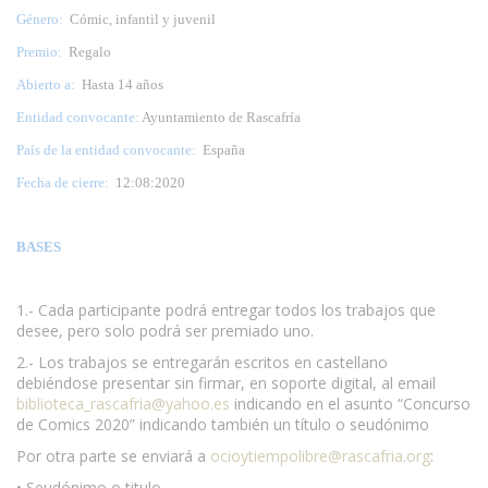
Género:
Cómic, infantil y juvenil
Premio:
Regalo
Abierto a:
Hasta 14 años
Entidad convocante:
Ayuntamiento de Rascafría
País de la entidad convocante:
España
Fecha de cierre:
12:08:2020
BASES
1.- Cada participante podrá entregar todos los trabajos que
desee, pero solo podrá ser premiado uno.
2.- Los trabajos se entregarán escritos en castellano
debiéndose presentar sin firmar, en soporte digital, al email
biblioteca_rascafria@yahoo.es
indicando en el asunto “Concurso
de Comics 2020” indicando también un título o seudónimo
Por otra parte se enviará a
ocioytiempolibre@rascafria.org
:
• Seudónimo o titulo.