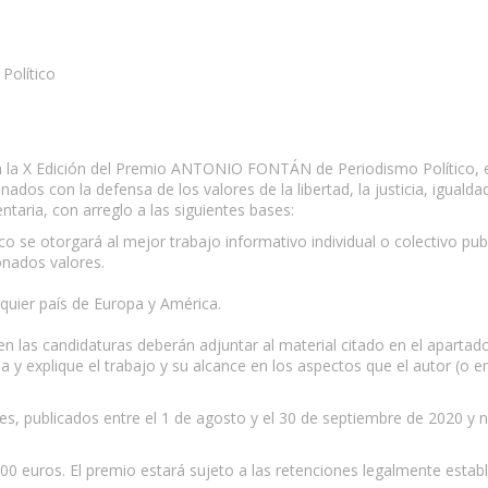
olítico
 Edición del Premio ANTONIO FONTÁN de Periodismo Político, en 
os con la defensa de los valores de la libertad, la justicia, igualdad,
taria, con arreglo a las siguientes bases:
se otorgará al mejor trabajo informativo individual o colectivo publ
onados valores.
quier país de Europa y América.
en las candidaturas deberán adjuntar al material citado en el apartado
 explique el trabajo y su alcance en los aspectos que el autor (o en
ales, publicados entre el 1 de agosto y el 30 de septiembre de 2020 
00 euros. El premio estará sujeto a las retenciones legalmente establ