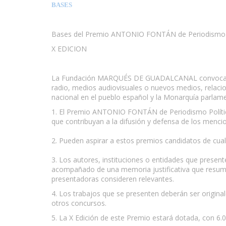
BASES
Bases del Premio ANTONIO FONTÁN de Periodismo P
X EDICION
La Fundación MARQUÉS DE GUADALCANAL convoca la X
radio, medios audiovisuales o nuevos medios, relacionad
nacional en el pueblo español y la Monarquía parlamen
1. El Premio ANTONIO FONTÁN de Periodismo Político 
que contribuyan a la difusión y defensa de los menci
2. Pueden aspirar a estos premios candidatos de cual
3. Los autores, instituciones o entidades que present
acompañado de una memoria justificativa que resuma y
presentadoras consideren relevantes.
4. Los trabajos que se presenten deberán ser origin
otros concursos.
5. La X Edición de este Premio estará dotada, con 6.0