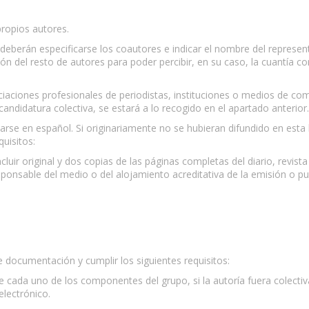
propios autores.
 deberán especificarse los coautores e indicar el nombre del represent
n del resto de autores para poder percibir, en su caso, la cuantía c
ciaciones profesionales de periodistas, instituciones o medios de c
ndidatura colectiva, se estará a lo recogido en el apartado anterior.
arse en español. Si originariamente no se hubieran difundido en est
uisitos:
cluir original y dos copias de las páginas completas del diario, revis
sponsable del medio o del alojamiento acreditativa de la emisión o pu
documentación y cumplir los siguientes requisitos:
e cada uno de los componentes del grupo, si la autoría fuera colectiv
electrónico.