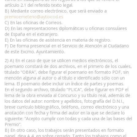
artículo 2.1 del referido texto legal.
B) Mediante correo electrónico, que será enviado a
premioemeterio@aytoicod.es
C) En las oficinas de Correos.
D) En las representaciones diplomáticas u oficinas consulares
de España en el extranjero.
E) En las oficinas de asistencia en materia de registro.
F) De forma presencial en el Servicio de Atención al Ciudadano
de este Excmo. Ayuntamiento.
2) A) En el caso de que se utilicen medios electrónicos, el
poemario constará de dos archivos, en el primero de los cuales,
titulado “OBRA”, debe figurar el poemario en formato PDF, sin
mención alguna al autor o al título e identificado sólo con un
lema. El poemario debe incluir un índice de partes y poemas.
En el segundo archivo, titulado “PLICA”, debe figurar en PDF el
lema de la obra enviada al Concurso y su título real, además de
los datos del autor: nombre y apellidos, fotografía del D.N.I.,
breve currículo bibliográfico, teléfono, correo electrónico y una
anotación con fecha y firma del autor en la que se declare lo
siguiente: “Acepto cumplir con todas y cada una de las bases del
Premio”.
B) En otro caso, los trabajos serán presentados en formato
papel, dina A 4, en sobre cerrado. Tanto los trabajos como el