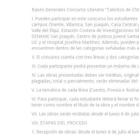
Bases Generales Concurso Literario “Talentos de Chi
I. Pueden participar en este concurso los estudiantes
campus Oriente, Villarrica, San Joaquín, Casa Centra
Valle del Elqui, Estación Costera de Investigaciones 
SENAME San Joaquín, Centro de Justicia Juvenil Santiag
UC y el Hospital Josefina Martínez. Además, pueden p
encuentren dentro de las categorías señaladas más a
II. El concurso cuenta con tres líneas y dos categorí
III. Cada participante podrá presentar un máximo de u
IV. Las obras presentadas deben ser inéditas, origina
plagiadas, total o parcialmente, serán eliminadas del
V. La temática de cada línea (Cuento, Poesía e Ilustrac
VI. Para participar, cada estudiante deberá llenar el 
tener como nombre el título de la obra y el nombre d
VII. Las obras serán recibidas desde el lunes 6 de jul
VIII. ETAPAS DEL PROCESO
1. Recepción de obras: desde el lunes 6 de julio al lu