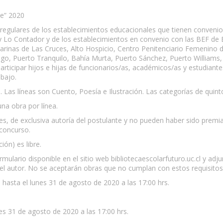
le” 2020
 regulares de los establecimientos educacionales que tienen convenio
l y Lo Contador y de los establecimientos en convenio con las BEF de 
Marinas de Las Cruces, Alto Hospicio, Centro Penitenciario Femenino d
o, Puerto Tranquilo, Bahía Murta, Puerto Sánchez, Puerto Williams, Vi
articipar hijos e hijas de funcionarios/as, académicos/as y estudia
bajo.
as. Las líneas son Cuento, Poesía e Ilustración. Las categorías de qui
na obra por línea.
les, de exclusiva autoría del postulante y no pueden haber sido prem
 concurso.
ión) es libre.
formulario disponible en el sitio web bibliotecaescolarfuturo.uc.cl y 
el autor. No se aceptarán obras que no cumplan con estos requisitos
io hasta el lunes 31 de agosto de 2020 a las 17:00 hrs.
nes 31 de agosto de 2020 a las 17:00 hrs.