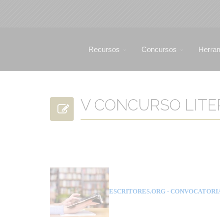
Recursos
Concursos
Herra
V CONCURSO LITERA
ESCRITORES.ORG
- CONVOCATORI