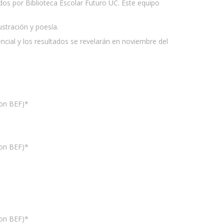
ados por Biblioteca Escolar Futuro UC. Este equipo
stración y poesía.
ncial y los resultados se revelarán en noviembre del
con BEF)*
con BEF)*
con BEF)*