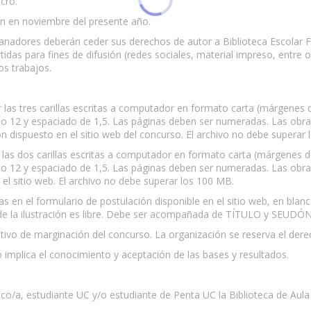
cro.
án en noviembre del presente año.
ganadores deberán ceder sus derechos de autor a Biblioteca Escolar F
as para fines de difusión (redes sociales, material impreso, entre ot
os trabajos.
las tres carillas escritas a computador en formato carta (márgenes de
po 12 y espaciado de 1,5. Las páginas deben ser numeradas. Las o
n dispuesto en el sitio web del concurso. El archivo no debe superar
las dos carillas escritas a computador en formato carta (márgenes de
po 12 y espaciado de 1,5. Las páginas deben ser numeradas. Las o
el sitio web. El archivo no debe superar los 100 MB.
as en el formulario de postulación disponible en el sitio web, en blan
de la ilustración es libre. Debe ser acompañada de TÍTULO y SEUDÓ
otivo de marginación del concurso. La organización se reserva el derec
 implica el conocimiento y aceptación de las bases y resultados.
ico/a, estudiante UC y/o estudiante de Penta UC la Biblioteca de Aula