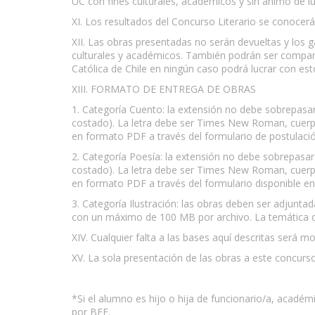
UC con fines culturales, académicos y sin ánimo de lu
XI. Los resultados del Concurso Literario se conocer
XII. Las obras presentadas no serán devueltas y los 
culturales y académicos. También podrán ser compartid
Católica de Chile en ningún caso podrá lucrar con est
XIII. FORMATO DE ENTREGA DE OBRAS
1. Categoría Cuento: la extensión no debe sobrepasar 
costado). La letra debe ser Times New Roman, cuer
en formato PDF a través del formulario de postulació
2. Categoría Poesía: la extensión no debe sobrepasar 
costado). La letra debe ser Times New Roman, cuer
en formato PDF a través del formulario disponible en 
3. Categoría Ilustración: las obras deben ser adjuntad
con un máximo de 100 MB por archivo. La temática 
XIV. Cualquier falta a las bases aquí descritas será m
XV. La sola presentación de las obras a este concurso
*Si el alumno es hijo o hija de funcionario/a, académ
por BEF.