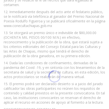
jurado y se redacte la fe de hechos que dará legalidad al
certamen.
12. Inmediatamente después del acto ante el fedatario público,
se le notificará vía telefónica al ganador del Premio Nacional de
Poesía Rodulfo Figueroa y se publicará oficialmente en la página
www.conecultachiapas.gob.mx
13. Se otorgará un premio único e indivisible de $80,000.00
(OCHENTA MIL PESOS 00/100 M.N.) en efectivo,
reconocimiento y la publicación de la obra, que estará sujeta a
los criterios editoriales del Consejo Estatal para las Culturas y
las Artes de Chiapas, mismo que tendrá el derecho de
publicación de la obra ganadora, en su primera edición.
14. Dada las condiciones de confinamiento, derivadas de la
pandemia del Covid -19, y en sintonía con los lineamientos de la
secretaria de salud y la secretaria de cultura, en esta edición, los
actos protocolarios se realizarán de manera virtual.
15. El premio podrá ser declarado desierto si a juicio del jurado
calificador las obras participantes no reúnen los requisitos de
contenido y calidad previstos en la presente convocatoria. En tal
caso, las instituciones convocantes se reservan el derecho de
aplicar el recurso en acciones de apoyo al fomento a la lectura.