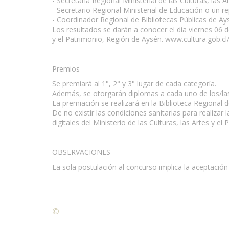
- Secretaria Regional Ministerial de las Culturas, las
- Secretario Regional Ministerial de Educación o un r
- Coordinador Regional de Bibliotecas Públicas de Ay
Los resultados se darán a conocer el día viernes 06 de
y el Patrimonio, Región de Aysén. www.cultura.gob.cl
Premios
Se premiará al 1°, 2° y 3° lugar de cada categoría.
Además, se otorgarán diplomas a cada uno de los/la
La premiación se realizará en la Biblioteca Regional
De no existir las condiciones sanitarias para realizar
digitales del Ministerio de las Culturas, las Artes y el 
OBSERVACIONES
La sola postulación al concurso implica la aceptación
©
Condiciones para la reproducción de contenidos de