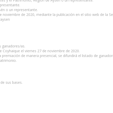
 Artes y el Patrimonio, Región de Aysén o un representante.
epresentante.
sén o un representante.
 noviembre de 2020, mediante la publicación en el sitio web de la Secr
/aysen
s ganadores/as.
 de Coyhaique el viernes 27 de noviembre de 2020.
 la premiación de manera presencial, se difundirá el listado de ganado
Patrimonio.
 de sus bases.
 esta página.