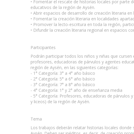
• Fomentar el rescate de historias locales por parte
educativos de la región de Aysén.
• Abrir espacios de desarrollo de creación literaria en
• Fomentar la creación literaria en localidades aparta
• Promover la lecto-escritura en toda la región, partic
• Difundir la creación literaria regional en espacios 
Participantes
Podrán participar todos los niños y niñas que curse
profesores, educadoras de párvulos y agentes educati
región de Aysén, en las siguientes categorías:
- 1° Categoría: 3° a 4° año básico
- 2° Categoría: 5° a 6° año básico
- 3° Categoría: 7° a 8° año básico
- 4° Categoría: 1° y 2° año de enseñanza media
- 5° Categoría: Profesores, educadoras de párvulos y
y liceos) de la región de Aysén.
Tema
Los trabajos deberán relatar historias locales donde
Aysén. Deben ser inéditos, es decir, de creación prop