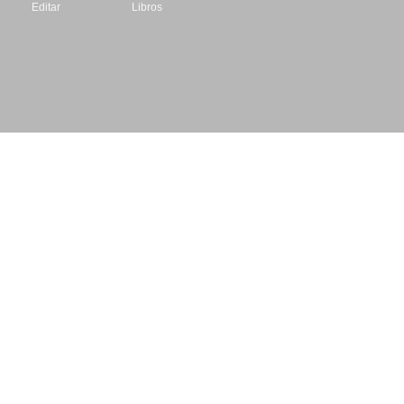
Editar
Libros
Datos de contacto
Escritores.org
CIF: B61195087
Email: info@escritores.org
Web: www.escritores.org