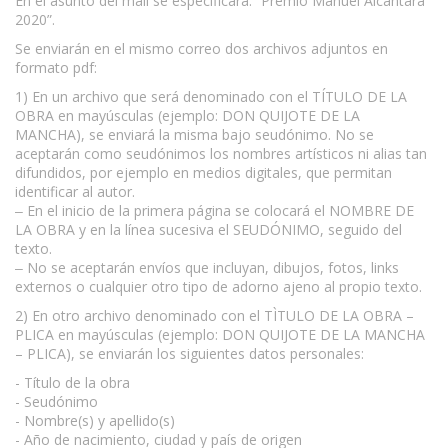
En el asunto del mail se especificará: “Premio Manuel Alcántara
2020”.
Se enviarán en el mismo correo dos archivos adjuntos en
formato pdf:
1) En un archivo que será denominado con el TÍTULO DE LA
OBRA en mayúsculas (ejemplo: DON QUIJOTE DE LA
MANCHA), se enviará la misma bajo seudónimo. No se
aceptarán como seudónimos los nombres artísticos ni alias tan
difundidos, por ejemplo en medios digitales, que permitan
identificar al autor.
‒ En el inicio de la primera página se colocará el NOMBRE DE
LA OBRA y en la línea sucesiva el SEUDÓNIMO, seguido del
texto.
‒ No se aceptarán envíos que incluyan, dibujos, fotos, links
externos o cualquier otro tipo de adorno ajeno al propio texto.
2) En otro archivo denominado con el TÌTULO DE LA OBRA –
PLICA en mayúsculas (ejemplo: DON QUIJOTE DE LA MANCHA
– PLICA), se enviarán los siguientes datos personales:
- Título de la obra
- Seudónimo
- Nombre(s) y apellido(s)
- Año de nacimiento, ciudad y país de origen