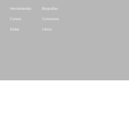
Herramientas
Biografías
Cursos
Concursos
Editar
Libros
Datos de contacto
Escritores.org
CIF: B61195087