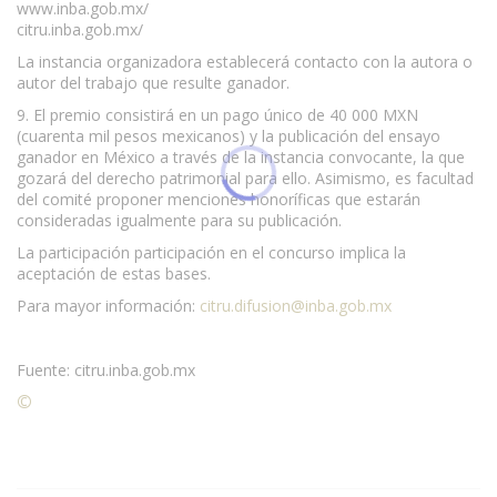
www.inba.gob.mx/
citru.inba.gob.mx/
La instancia organizadora establecerá contacto con la autora o
autor del trabajo que resulte ganador.
9. El premio consistirá en un pago único de 40 000 MXN
(cuarenta mil pesos mexicanos) y la publicación del ensayo
ganador en México a través de la instancia convocante, la que
gozará del derecho patrimonial para ello. Asimismo, es facultad
del comité proponer menciones honoríficas que estarán
consideradas igualmente para su publicación.
La participación participación en el concurso implica la
aceptación de estas bases.
Para mayor información:
citru.difusion@inba.gob.mx
Fuente: citru.inba.gob.mx
©
Condiciones para la reproducción de contenidos de esta
página.