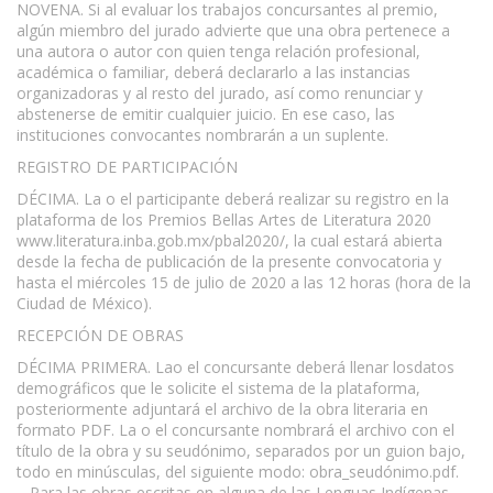
NOVENA. Si al evaluar los trabajos concursantes al premio,
algún miembro del jurado advierte que una obra pertenece a
una autora o autor con quien tenga relación profesional,
académica o familiar, deberá declararlo a las instancias
organizadoras y al resto del jurado, así como renunciar y
abstenerse de emitir cualquier juicio. En ese caso, las
instituciones convocantes nombrarán a un suplente.
REGISTRO DE PARTICIPACIÓN
DÉCIMA. La o el participante deberá realizar su registro en la
plataforma de los Premios Bellas Artes de Literatura 2020
www.literatura.inba.gob.mx/pbal2020/, la cual estará abierta
desde la fecha de publicación de la presente convocatoria y
hasta el miércoles 15 de julio de 2020 a las 12 horas (hora de la
Ciudad de México).
RECEPCIÓN DE OBRAS
DÉCIMA PRIMERA. Lao el concursante deberá llenar losdatos
demográficos que le solicite el sistema de la plataforma,
posteriormente adjuntará el archivo de la obra literaria en
formato PDF. La o el concursante nombrará el archivo con el
título de la obra y su seudónimo, separados por un guion bajo,
todo en minúsculas, del siguiente modo: obra_seudónimo.pdf.
– Para las obras escritas en alguna de las Lenguas Indígenas