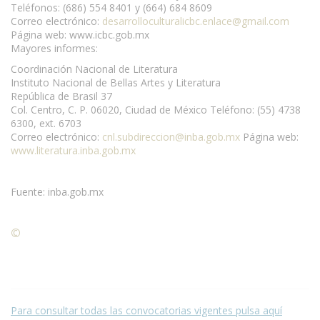
Teléfonos: (686) 554 8401 y (664) 684 8609
Correo electrónico:
desarrolloculturalicbc.enlace@gmail.com
Página web: www.icbc.gob.mx
Mayores informes:
Coordinación Nacional de Literatura
Instituto Nacional de Bellas Artes y Literatura
República de Brasil 37
Col. Centro, C. P. 06020, Ciudad de México Teléfono: (55) 4738
6300, ext. 6703
Correo electrónico:
cnl.subdireccion@inba.gob.mx
Página web:
www.literatura.inba.gob.mx
Fuente: inba.gob.mx
©
Condiciones para la reproducción de contenidos de esta
página.
Para consultar todas las convocatorias vigentes pulsa aquí