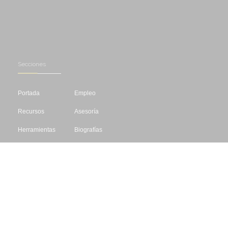
Secciones
Portada
Empleo
Recursos
Asesoría
Herramientas
Biografías
Cursos
Concursos
Editar
Libros