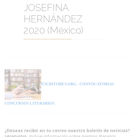
JOSEFINA
HERNÁNDEZ
2020 (México)
ESCRITORES.ORG
- CONVOCATORIAS
CONCURSOS LITERARIOS
¿Deseas recibir en tu correo nuestro boletín de noticias?
(gratuito).
Incluye información sobre premios literarios,