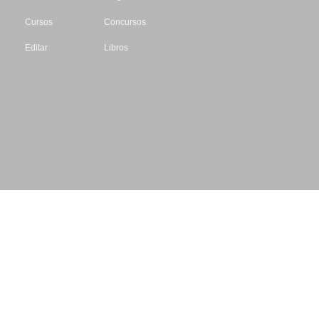
Cursos
Concursos
Editar
Libros
Datos de contacto
Escritores.org
CIF: B61195087
Email: info@escritores.org
Web: www.escritores.org