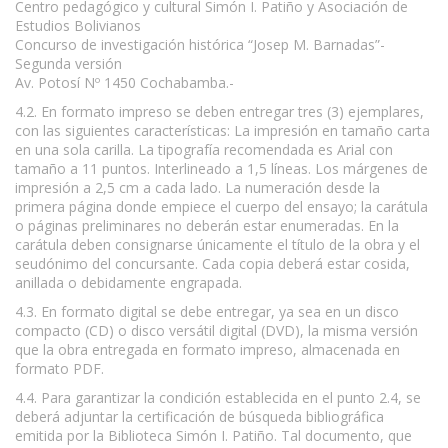
Centro pedagógico y cultural Simón I. Patiño y Asociación de
Estudios Bolivianos
Concurso de investigación histórica “Josep M. Barnadas”-
Segunda versión
Av. Potosí Nº 1450 Cochabamba.-
4.2. En formato impreso se deben entregar tres (3) ejemplares,
con las siguientes características: La impresión en tamaño carta
en una sola carilla. La tipografía recomendada es Arial con
tamaño a 11 puntos. Interlineado a 1,5 líneas. Los márgenes de
impresión a 2,5 cm a cada lado. La numeración desde la
primera página donde empiece el cuerpo del ensayo; la carátula
o páginas preliminares no deberán estar enumeradas. En la
carátula deben consignarse únicamente el título de la obra y el
seudónimo del concursante. Cada copia deberá estar cosida,
anillada o debidamente engrapada.
4.3. En formato digital se debe entregar, ya sea en un disco
compacto (CD) o disco versátil digital (DVD), la misma versión
que la obra entregada en formato impreso, almacenada en
formato PDF.
4.4. Para garantizar la condición establecida en el punto 2.4, se
deberá adjuntar la certificación de búsqueda bibliográfica
emitida por la Biblioteca Simón I. Patiño. Tal documento, que