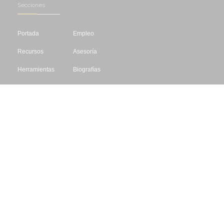
Secciones
Portada
Empleo
Recursos
Asesoría
Herramientas
Biografías
Cursos
Concursos
Editar
Libros