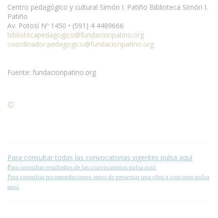
Centro pedagógico y cultural Simón I. Patiño Biblioteca Simón I.
Patiño
Av. Potosí Nº 1450 • (591) 4 4489666
bibliotecapedagogico@fundacionpatino.org
coordinador.pedagogico@fundacionpatino.org
Fuente: fundacionpatino.org
©
Condiciones para la reproducción de contenidos de esta
página.
Para consultar todas las convocatorias vigentes pulsa aquí
Para consultar resultados de las convocatorias pulsa aquí
Para consultar recomendaciones antes de presentar una obra a concurso pulsa
aquí