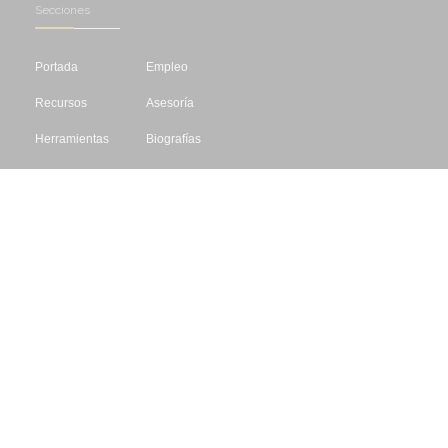
Secciones
Portada
Empleo
Recursos
Asesoría
Herramientas
Biografías
Cursos
Concursos
Editar
Libros