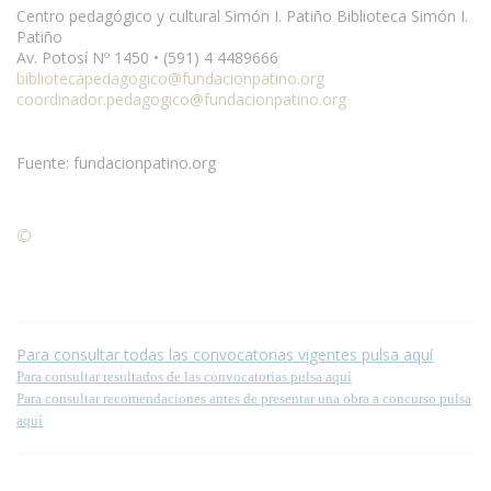
Centro pedagógico y cultural Simón I. Patiño Biblioteca Simón I.
Patiño
Av. Potosí Nº 1450 • (591) 4 4489666
bibliotecapedagogico@fundacionpatino.org
coordinador.pedagogico@fundacionpatino.org
Fuente: fundacionpatino.org
©
Condiciones para la reproducción de contenidos de esta
página.
Para consultar todas las convocatorias vigentes pulsa aquí
Para consultar resultados de las convocatorias pulsa aquí
Para consultar recomendaciones antes de presentar una obra a concurso pulsa
aquí