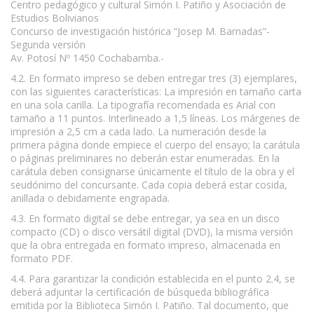
Centro pedagógico y cultural Simón I. Patiño y Asociación de
Estudios Bolivianos
Concurso de investigación histórica “Josep M. Barnadas”-
Segunda versión
Av. Potosí Nº 1450 Cochabamba.-
4.2. En formato impreso se deben entregar tres (3) ejemplares,
con las siguientes características: La impresión en tamaño carta
en una sola carilla. La tipografía recomendada es Arial con
tamaño a 11 puntos. Interlineado a 1,5 líneas. Los márgenes de
impresión a 2,5 cm a cada lado. La numeración desde la
primera página donde empiece el cuerpo del ensayo; la carátula
o páginas preliminares no deberán estar enumeradas. En la
carátula deben consignarse únicamente el título de la obra y el
seudónimo del concursante. Cada copia deberá estar cosida,
anillada o debidamente engrapada.
4.3. En formato digital se debe entregar, ya sea en un disco
compacto (CD) o disco versátil digital (DVD), la misma versión
que la obra entregada en formato impreso, almacenada en
formato PDF.
4.4. Para garantizar la condición establecida en el punto 2.4, se
deberá adjuntar la certificación de búsqueda bibliográfica
emitida por la Biblioteca Simón I. Patiño. Tal documento, que