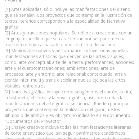
• Poesía
[1] Artes aplicadas: sólo incluye las manifestaciones del diseño
que se señalan. Los proyectos que contemplen la ilustración de
textos literarios corresponden a la especialidad de Narrativa
gráfica.
[2] Artes y tradiciones populares: Se refiere a creaciones con un
lenguaje específico que se caracterizan por ser parte de una
tradición referida al pasado o que se recrea del pasado.
[3] Medios alternativos y performance: incluye todas aquellas
manifestaciones artísticas que deriven de las artes visuales,
como: arte conceptual; arte de la tierra; performances; acciones;
arte y el cuerpo; instalaciones; ambientaciones; arte de
procesos; arte y entorno; arte relacional; contextuado; arte y
ciencia inter, multi y trans disciplinar que su eje sea las artes
visuales, entre otros.
[4] Narrativa gráfica: incluye como subgéneros el cartón, la tira,
la historieta, el cómic y la novela gráfica, así como todas las
manifestaciones del arte gráfico secuencial. Pueden participar
proyectos que contemplen la realización del guion, de los
dibujos o de ambos y es obligatorio indicarlo en el documento
“Documentos del Proyecto”.
[5] Ensayo creativo: incluye todas las manifestaciones literarias
de corte ensayístico que, sin seguir parámetros académicos
sino creativos, abordan el estudio de temas tan variados como