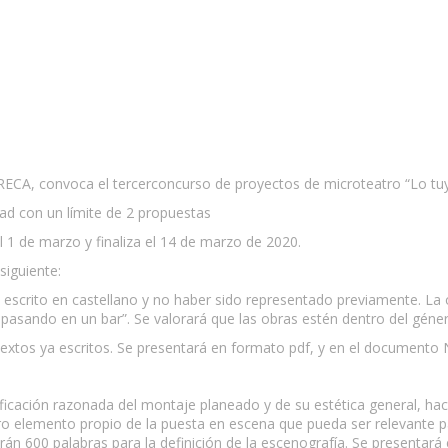
ECA, convoca el tercerconcurso de proyectos de microteatro “Lo tuyo
ad con un límite de 2 propuestas
l 1 de marzo y finaliza el 14 de marzo de 2020.
siguiente:
nal, escrito en castellano y no haber sido representado previamente. 
pasando en un bar”. Se valorará que las obras estén dentro del géne
xtos ya escritos. Se presentará en formato pdf, y en el documento 
ificación razonada del montaje planeado y de su estética general, ha
ro elemento propio de la puesta en escena que pueda ser relevante pa
rán 600 palabras para la definición de la escenografía. Se presenta