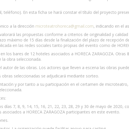
, teléfono). En esta ficha se hará constar el título del proyecto pre
nico a la dirección
microteatrohoreca@gmail.com
, indicando en el a
alorará las propuestas conforme a criterios de originalidad y calida
plazo máximo de 15 días desde la finalización del plazo de recepción 
blicada en las redes sociales tanto propias del evento como de HORE
s en los bares de 12 hoteles asociados a HORECA ZARAGOZA. Otras 8 
e la obra seleccionada.
l autor de las obras. Los actores que lleven a escena las obras puede
s obras seleccionadas se adjudicará mediante sorteo.
entación y por tanto a su participación en el certamen de microteatro
eleccionada.
tes:
 días 7, 8, 9, 14, 15, 16, 21, 22, 23, 28, 29 y 30 de mayo de 2020, c
les asociados a HORECA ZARAGOZA participantes en este evento.
ones.
utor. La organización puede facilitar apoyo para casting.