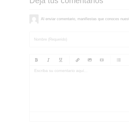
Deja tus comentarios
Al enviar comentario, manifiestas que conoces nues
Nombre (Requerido)
-
-
-
-
-
-
-
-
-
-
-
-
-
-
-
-
-
-
-
-
-
-
-
-
-
-
-
-
-
-