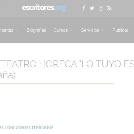
mientas
Biografías
Cursos
Servicios
Publicar
EATRO HORECA "LO TUYO E
aña)
AS CONCURSOS LITERARIOS