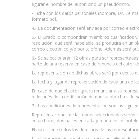
figurar el nombre del autor, sino un pseudónimo.
• Ficha con los datos personales (nombre, DNI, e-mail
formato pdf.
4.- La documentación será enviada por correo electró
5.- El jurado lo compondrán miembros cualificados y v
resolución, que será inapelable, se producirá en un 
correo electrónico y/o por teléfono. Además será pu
6.- Se seleccionarán 12 obras para ser representada
parte de una reserva en caso de renuncia del autor d
La representación de dichas obras será por cuenta de
La fecha y lugar de representación de cada una de la
En caso de que el autor quiera renunciar a su repres
h después de la notificación de que su obra ha sido s
7.- Las condiciones de representación son las siguien
Representaciones de las obras seleccionadas serán los
en un hotel, dos pases en cada jornada en los hote
El autor cede todos los derechos de las representaci
La elaboración del montaje es responsabilidad de su a