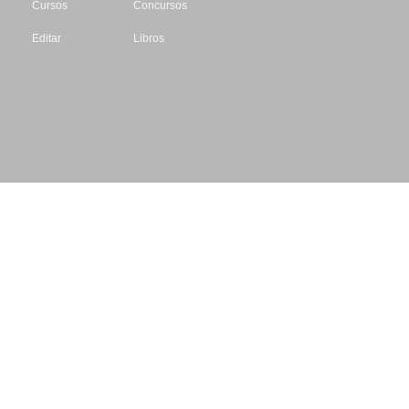
Cursos
Concursos
Editar
Libros
Datos de contacto
Escritores.org
CIF: B61195087
Email: info@escritores.org
Web: www.escritores.org