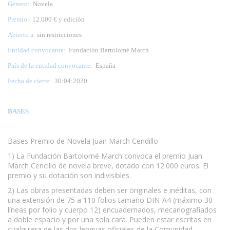
Género:
Novela
Premio:
12.000 € y edición
Abierto a:
sin restricciones
Entidad convocante:
Fundación Bartolomé March
País de la entidad convocante:
España
Fecha de cierre:
30:04:2020
BASES
Bases Premio de Novela Juan March Cendillo
1) La Fundación Bartolomé March convoca el premio Juan
March Cencillo de novela breve, dotado con 12.000 euros. El
premio y su dotación son indivisibles.
2) Las obras presentadas deben ser originales e inéditas, con
una extensión de 75 a 110 folios tamaño DIN-A4 (máximo 30
líneas por folio y cuerpo 12) encuadernados, mecanografiados
a doble espacio y por una sola cara. Pueden estar escritas en
cualquiera de las dos lenguas oficiales de la Comunidad