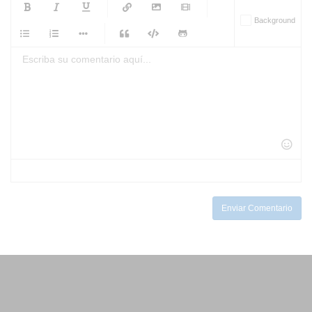
-
-
-
-
Background
-
-
-
-
-
-
-
-
-
-
-
-
-
-
-
-
-
-
-
-
-
-
-
-
-
-
-
-
-
-
-
-
-
-
-
-
-
-
-
-
-
Enviar Comentario