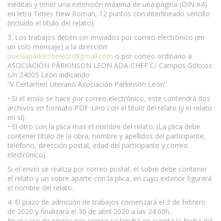
inéditas y tener una extensión máxima de una página (DIN A4)
en letra Times New Roman, 12 puntos con interlineado sencillo
(incluido el título del relato).
3. Los trabajos deben ser enviados por correo electrónico (en
un solo mensaje) a la dirección
poesiaparkinsonleon@gmail.com
o por correo ordinario a
ASOCIACIÓN PÁRKINSON LEON ADA-CHEF C/ Campos Góticos
s/n 24005 León indicando
“V Certamen Literario Asociación Párkinson León”
• Si el envío se hace por correo electrónico, este contendrá dos
archivos en formato PDF: Uno con el título del relato (y el relato
en sí)
• El otro con la plica mas el nombre del relato. (La plica debe
contener título de la obra, nombre y apellidos del participante,
teléfono, dirección postal, edad del participante y correo
electrónico).
Si el envío se realiza por correo postal, el sobre debe contener
el relato y un sobre aparte con la plica, en cuyo exterior figurará
el nombre del relato.
4. El plazo de admisión de trabajos comenzará el 3 de febrero
de 2020 y finalizará el 30 de abril 2020 a las 24:00h.
En el caso de envíos por correo se tendrá en cuenta la fecha del