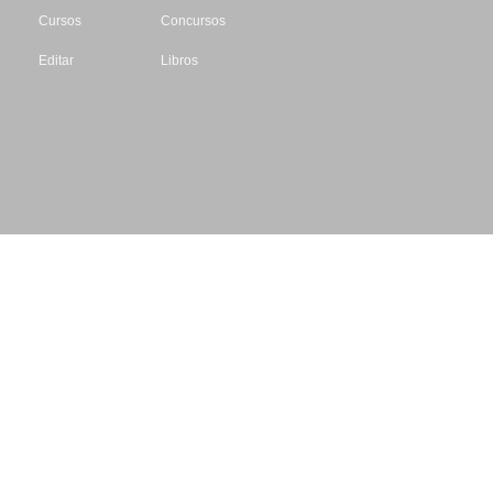
Cursos
Concursos
Editar
Libros
Datos de contacto
Escritores.org
CIF: B61195087
Email: info@escritores.org