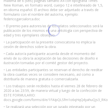
máxima de 6 (seis) páginas tamaño A4 con tipografía Times
New Roman, en formato word, cuerpo 12 e interlineado de 1,5,
en idioma español. El archivo debe ser adjuntado a través de
formulario con el nombre del autor/ra, ejemplo:
federicogarcialorca.doc
• El premio para autores/as de los relatos seleccionados será la
publicación de los mismos en una antología con perspectiva de
edad y tres ejemplares obsequio.
• La participación en la presente convocatoria no implica la
cesión de derechos sobre la obra.
• Cada autor/a participante acuerda desde el momento del
envío de su obra la aceptación de las decisiones de diseño e
ilustración tomadas por el comité gestor del proyecto.
• Las entidades participantes se reservan el derecho de reeditar
la obra cuantas veces se considere necesario, así como a
distribuirla de manera gratuita o comercializarla.
• Los trabajos serán recibidos hasta el viernes 28 de febrero de
2020 a las 23:59, de manera virtual y luego de la confección de
ESTE FORMULARIO:
docs.google.com/forms/d/e/1FAIpQLSfm1o6qHqQdyahuQjs3_RK
• Se realizará una selección por un jurado integrado por un