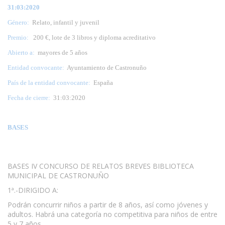
31:03:2020
Género:
Relato, infantil y juvenil
Premio:
200 €, lote de 3 libros y diploma acreditativo
Abierto a:
mayores de 5 años
Entidad convocante:
Ayuntamiento de Castronuño
País de la entidad convocante:
España
Fecha de cierre:
31:03:2020
BASES
BASES IV CONCURSO DE RELATOS BREVES BIBLIOTECA
MUNICIPAL DE CASTRONUÑO
1ª.-DIRIGIDO A:
Podrán concurrir niños a partir de 8 años, así como jóvenes y
adultos. Habrá una categoría no competitiva para niños de entre
5 y 7 años.