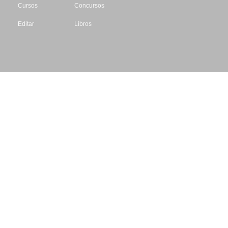
Cursos
Concursos
Editar
Libros
Datos de contacto
Escritores.org