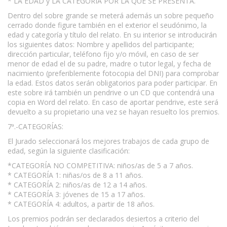
* LA EDAD y LA CATEGORÍA POR LA QUE SE PRESENTA.
Dentro del sobre grande se meterá además un sobre pequeño
cerrado donde figure también en el exterior el seudónimo, la
edad y categoría y título del relato. En su interior se introducirán
los siguientes datos: Nombre y apellidos del participante;
dirección particular, teléfono fijo y/o móvil, en caso de ser
menor de edad el de su padre, madre o tutor legal, y fecha de
nacimiento (preferiblemente fotocopia del DNI) para comprobar
la edad. Estos datos serán obligatorios para poder participar. En
este sobre irá también un pendrive o un CD que contendrá una
copia en Word del relato. En caso de aportar pendrive, este será
devuelto a su propietario una vez se hayan resuelto los premios.
7ª.-CATEGORÍAS:
El Jurado seleccionará los mejores trabajos de cada grupo de
edad, según la siguiente clasificación:
*CATEGORÍA NO COMPETITIVA: niños/as de 5 a 7 años.
* CATEGORÍA 1: niñas/os de 8 a 11 años.
* CATEGORÍA 2: niños/as de 12 a 14 años.
* CATEGORÍA 3: jóvenes de 15 a 17 años.
* CATEGORÍA 4: adultos, a partir de 18 años.
Los premios podrán ser declarados desiertos a criterio del