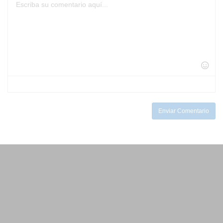
-
-
-
-
-
-
-
-
-
-
-
-
-
-
-
-
-
-
-
-
-
-
-
-
-
-
-
-
-
-
-
-
Enviar Comentario