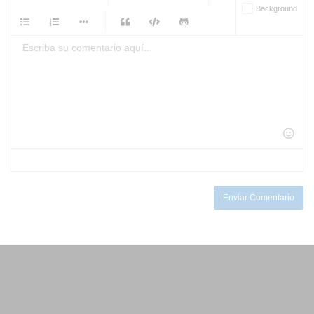
-
-
Background
-
-
-
-
-
-
-
-
-
-
-
-
-
-
-
-
-
-
-
-
-
-
-
-
-
-
-
-
-
-
-
-
-
-
-
-
-
-
-
-
-
Enviar Comentario