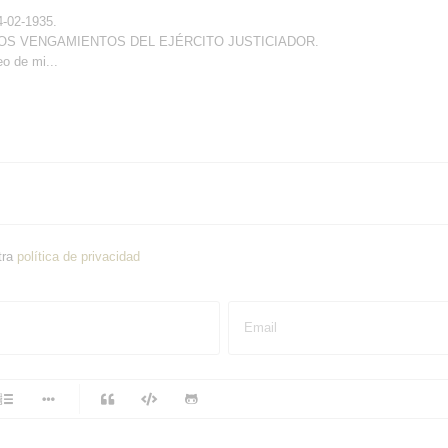
4-02-1935.
ovela LOS VENGAMIENTOS DEL EJÉRCITO JUSTICIADOR.
eo de mi...
tra
política de privacidad
Email
-
-
-
-