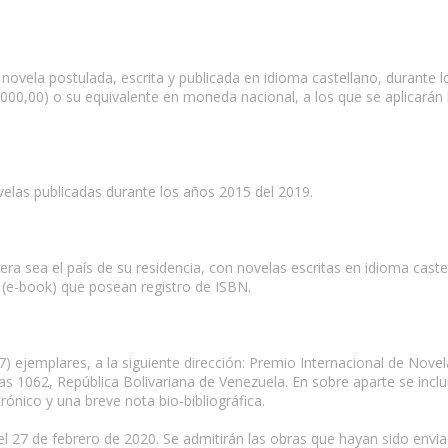
novela postulada, escrita y publicada en idioma castellano, durante lo
00,00) o su equivalente en moneda nacional, a los que se aplicarán la
velas publicadas durante los años 2015 del 2019.
era sea el país de su residencia, con novelas escritas en idioma cast
s (e-book) que posean registro de ISBN.
) ejemplares, a la siguiente dirección: Premio Internacional de Nove
as 1062, República Bolivariana de Venezuela. En sobre aparte se incl
trónico y una breve nota bio-bibliográfica.
 el 27 de febrero de 2020. Se admitirán las obras que hayan sido envi