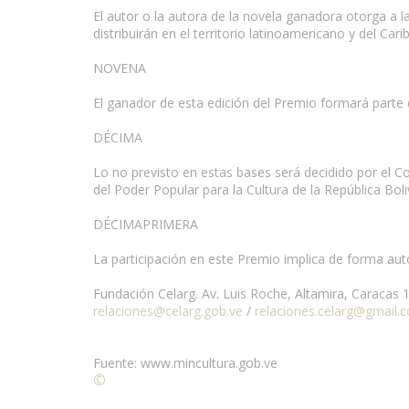
El autor o la autora de la novela ganadora otorga a 
distribuirán en el territorio latinoamericano y del Carib
NOVENA
El ganador de esta edición del Premio formará parte d
DÉCIMA
Lo no previsto en estas bases será decidido por el C
del Poder Popular para la Cultura de la República Bol
DÉCIMAPRIMERA
La participación en este Premio implica de forma auto
Fundación Celarg. Av. Luis Roche, Altamira, Caracas 
relaciones@celarg.gob.ve
/
relaciones.celarg@gmail.
Fuente: www.mincultura.gob.ve
©
Condiciones para la reproducción de contenidos de