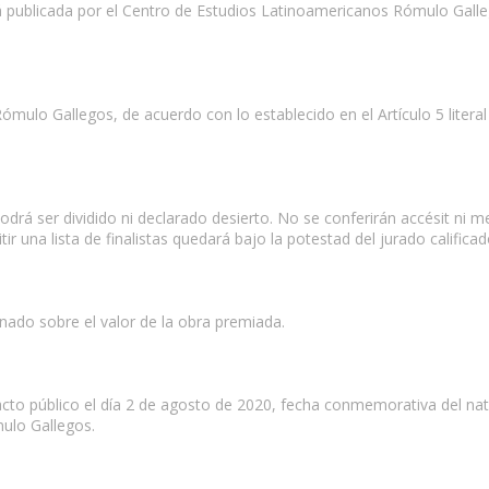
erá publicada por el Centro de Estudios Latinoamericanos Rómulo Galle
ulo Gallegos, de acuerdo con lo establecido en el Artículo 5 literal 
drá ser dividido ni declarado desierto. No se conferirán accésit ni 
r una lista de finalistas quedará bajo la potestad del jurado calificad
nado sobre el valor de la obra premiada.
to público el día 2 de agosto de 2020, fecha conmemorativa del nata
ulo Gallegos.