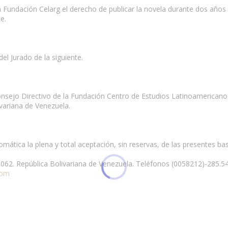
la Fundación Celarg el derecho de publicar la novela durante dos año
e.
el Jurado de la siguiente.
onsejo Directivo de la Fundación Centro de Estudios Latinoamericano
ivariana de Venezuela.
mática la plena y total aceptación, sin reservas, de las presentes ba
1062. República Bolivariana de Venezuela. Teléfonos (0058212)-285.54
com
 esta página.