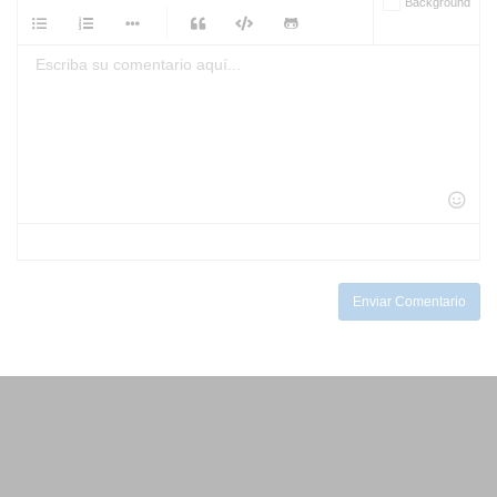
Background
-
-
-
-
-
-
-
-
-
-
-
-
-
-
-
-
-
-
-
-
-
-
-
-
-
-
-
-
-
-
-
-
-
-
-
-
-
-
-
-
-
Enviar Comentario