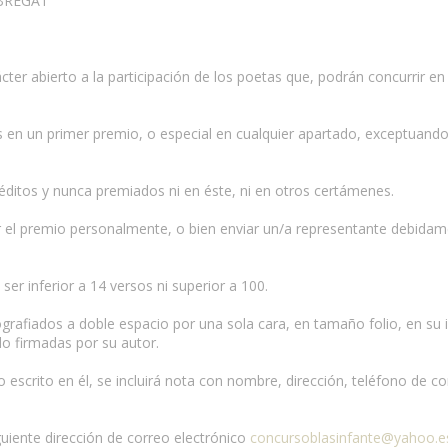
BREGAT
ácter abierto a la participación de los poetas que, podrán concurrir 
s en un primer premio, o especial en cualquier apartado, exceptuando
éditos y nunca premiados ni en éste, ni en otros certámenes.
 el premio personalmente, o bien enviar un/a representante debidame
er inferior a 14 versos ni superior a 100.
ografiados a doble espacio por una sola cara, en tamaño folio, en su 
do firmadas por su autor.
 escrito en él, se incluirá nota con nombre, dirección, teléfono de co
guiente dirección de correo electrónico
concursoblasinfante@yahoo.e