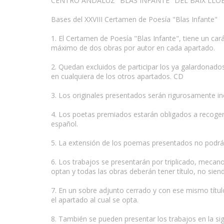
CENTRO ANDALUZ "BLAS INFANTE" DEL BAIX LLO
Bases del XXVIII Certamen de Poesía "Blas Infante"
1. El Certamen de Poesía "Blas Infante", tiene un car
máximo de dos obras por autor en cada apartado.
2. Quedan excluidos de participar los ya galardonado
en cualquiera de los otros apartados. CD
3. Los originales presentados serán rigurosamente in
4. Los poetas premiados estarán obligados a recoger
español.
5. La extensión de los poemas presentados no podrá s
6. Los trabajos se presentarán por triplicado, mecan
optan y todas las obras deberán tener título, no sien
7. En un sobre adjunto cerrado y con ese mismo título
el apartado al cual se opta.
8. También se pueden presentar los trabajos en la si