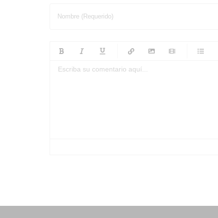
Nombre (Requerido)
-
-
-
-
-
-
-
-
-
-
-
-
-
-
-
-
-
-
-
-
-
-
-
-
-
-
-
-
-
-