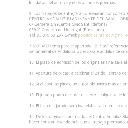
los datos del autor/a y el otro con los poemas.
9. Los trabajos se entregarán o enviarán por correo a
CENTRO ANDALUZ BLAS INFANTE DEL BAIX LLOB
C/ Gerdera s/n (Centre Cívic Sant Ildefons)
08940 Cornellá de Llobregat (Barcelona)
Tel. 93 375 63 29 - E-mail:
poesiablasinfante@gmail.
* NOTA: El tema para el apartado "B" hará referencia 
sentimental de Andalucía o personaje andaluz de cual
10. El plazo de admisión de los originales finalizará e
11. Apertura de plicas, a celebrar el 21 de Febrero d
12. Si al abrir las plicas, un autor obtuviera más de 
13. El jurado podrá declarar desierto cualquiera de 
14. El fallo del jurado será inapelable tanto en la co
15. De los originales premiados el Centro Andaluz Bl
hacer constar, cuando publique el trabajo premiado, 