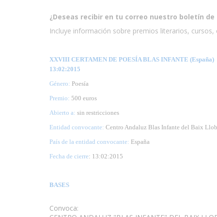
¿Deseas recibir en tu correo nuestro boletín de 
Incluye información sobre premios literarios, cursos, e
XXVIII CERTAMEN DE POESÍA BLAS INFANTE (España)
13:02:2015
Género:
Poesía
Premio:
500 euros
Abierto a:
sin restricciones
Entidad convocante:
Centro Andaluz Blas Infante del Baix Llob
País de la entidad convocante:
España
Fecha de cierre
: 13:02:2015
BASES
Convoca: