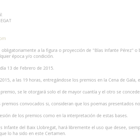
l:
REGAT
com
obligatoriamente a la figura o proyección de "Blas Infante Pérez" o bi
quier época y/o condición.
l día 13 de Febrero de 2015.
e 2015, a las 19 horas, entregándose los premios en la Cena de Gala, 
un premio, se le otorgará solo el de mayor cuantía y el otro se concede
los premios convocados si, consideran que los poemas presentados no 
ncesión de los premios como en la interpretación de estas bases.
as Infante del Baix Llobregat, hará libremente el uso que desee, siem
que lo ha sido en este Certamen.