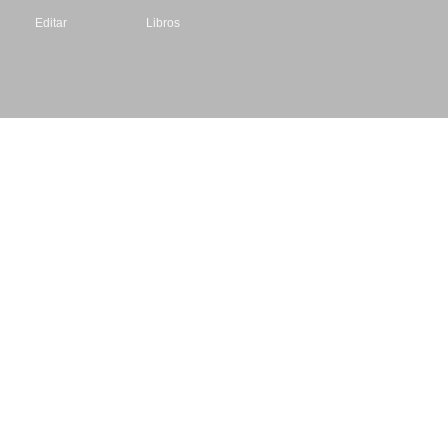
Editar
Libros
Datos de contacto
Escritores.org
CIF: B61195087