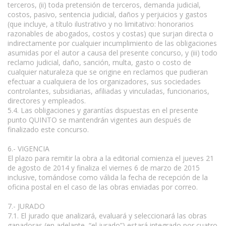
terceros, (ii) toda pretensión de terceros, demanda judicial,
costos, pasivo, sentencia judicial, daños y perjuicios y gastos
(que incluye, a título ilustrativo y no limitativo: honorarios
razonables de abogados, costos y costas) que surjan directa o
indirectamente por cualquier incumplimiento de las obligaciones
asumidas por el autor a causa del presente concurso, y (iii) todo
reclamo judicial, daño, sanción, multa, gasto o costo de
cualquier naturaleza que se origine en reclamos que pudieran
efectuar a cualquiera de los organizadores, sus sociedades
controlantes, subsidiarias, afiliadas y vinculadas, funcionarios,
directores y empleados.
5.4. Las obligaciones y garantías dispuestas en el presente
punto QUINTO se mantendrán vigentes aun después de
finalizado este concurso.
6.- VIGENCIA
El plazo para remitir la obra a la editorial comienza el jueves 21
de agosto de 2014 y finaliza el viernes 6 de marzo de 2015
inclusive, tomándose como válida la fecha de recepción de la
oficina postal en el caso de las obras enviadas por correo.
7.- JURADO
7.1. El jurado que analizará, evaluará y seleccionará las obras
ganadoras (en adelante, “el jurado”) estará integrado por cuatro