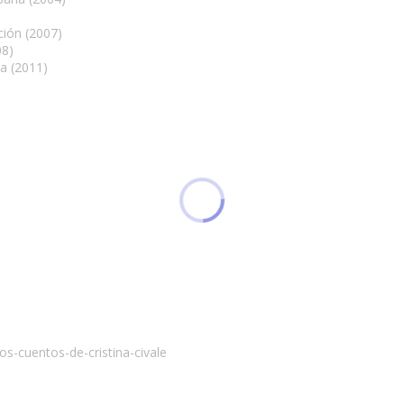
ción (2007)
08)
ña (2011)
e
os-cuentos-de-cristina-civale