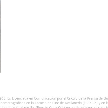
1960. Es Licenciada en Comunicación por el Círculo de la Prensa de Bu
inematográficos en la Escuela de Cine de Avellaneda (1985-86) y en l
 Un hombre en el pasillo, (Premio Coca Cola en las Artes y en las ci