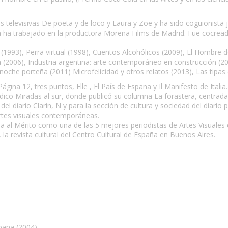
s televisivas De poeta y de loco y Laura y Zoe y ha sido coguionista 
ña ha trabajado en la productora Morena Films de Madrid. Fue cocread
 (1993), Perra virtual (1998), Cuentos Alcohólicos (2009), El Hombre 
 (2006), Industria argentina: arte contemporáneo en construcción (20
noche porteña (2011) Microfelicidad y otros relatos (2013), Las tipas (
Página 12, tres puntos, Elle , El País de España y Il Manifesto de Ital
iódico Miradas al sur, donde publicó su columna La forastera, centrada 
l diario Clarín, Ñ y para la sección de cultura y sociedad del diario 
rtes visuales contemporáneas.
 al Mérito como una de las 5 mejores periodistas de Artes Visuales d
la revista cultural del Centro Cultural de España en Buenos Aires.
paña (2004)