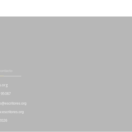
contacto
s.org
195087
fo@escritores.org
escritores.org
 2026