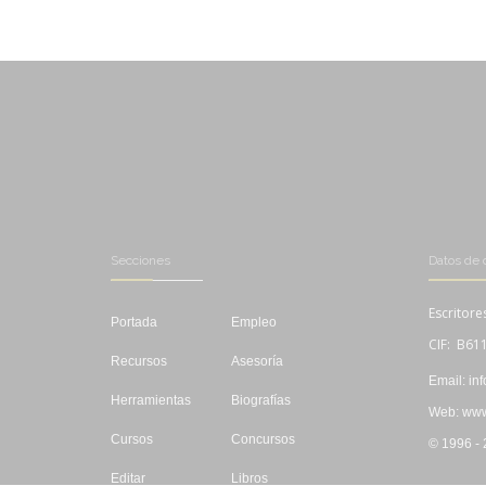
Secciones
Datos de 
Escritore
Portada
Empleo
CIF: B61
Recursos
Asesoría
Email: in
Herramientas
Biografías
Web: www.
Cursos
Concursos
© 1996 -
Editar
Libros