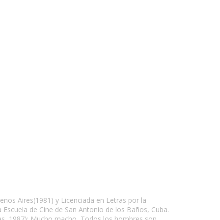
enos Aires(1981) y Licenciada en Letras por la
a Escuela de Cine de San Antonio de los Baños, Cuba.
encias, 1987); Mucho macho, Todos los hombres son