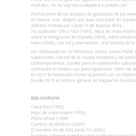
mortales; Yo no soy una cualquiera e ¡Indulto no!
Formó parte de los equipos de guionistas de las serie
en Nueva York, dirigido por Juan José Jusid. En Espa
adentro emitida por Canal 13 de Buenos Aires.
Ha publicado: Chica fácil (1995), Hijos de mala madre
sobre la inmigración en España (2004), Adiós América
trans (2008), Las mil y una noches, una historia de la 
Ha colaborado en: El Periodista, Gente, Diario Perfil, 
suplemento cultural de la revista Veintitres y del per
contemporáneas. Escribe para el suplemento cultural de
centrando en ambos sus preocupaciones sobre las a
En 2017 la Fundación Konex la premió con un Diploma
Desde 2010 es editora general de Gazpacho (revista), 
BIBLIOGRAFÍA
Chica fácil (1995)
Hijos de mala madre (1993)
Perra virtual (1998)
Cuentos Alcohólicos (2009)
El Hombre de Mi Vida Serás Tú (2002)
Esclavos: informe urgente sobre la inmigración en Es