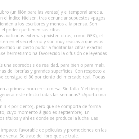
ibro (un filón para las ventas) y el temporal arrecia.
en el Índice Nielsen, tras denunciar supuestos «pagos
cienden a los escritores y menos a la prensa. Son
l poder que tienen sus cifras.
as auditorías externas (existen otras, como GFK), el
sisten en el secretismo y son muy reacias a que esos
istido un cierto pudor a facilitar las cifras exactas
. Ese hermetismo ha favorecido la difusión de leyendas
s una sobredosis de realidad, para bien o para mal»,
as de librerías y grandes superficies. Con respecto a
se consigue el 80 por ciento del mercado real. Todas
sen a primera hora en su mesa. Sin falta. Y el tiempo
 generar este efecto todas las semanas? «Aporta una
A.
un 3-4 por ciento), pero que se comporta de forma
texto, cuyo momento álgido es septiembre). En
s títulos y ahí es donde se produce la lucha. Las
 impacto favorable de películas y promociones en las
 venta. Se trate del libro que se trate.