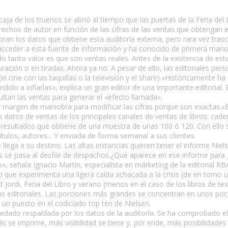
aja de los truenos se abrió al tiempo que las puertas de la Feria del L
rechos de autor en función de las cifras de las ventas que obtengan 
ran los datos que obtiene esta auditoría externa, pero rara vez tras
cceder a esta fuente de información y ha conocido de primera mano e
do tanto valor es que son ventas reales. Antes de la existencia de est
ación o en tiradas. Ahora ya no. A pesar de ello, las editoriales per
cine con las taquillas o la televisión y el share).«Históricamente ha ex
ndido a inflarlas», explica un gran editor de una importante editorial
tan las ventas para generar el «efecto llamada».
y margen de maniobra para modificar las cifras porque son exactas.«E
 datos de ventas de los principales canales de ventas de libros: caden
os resultados que obtiene de una muestra de unas 100 ó 120. Con ello 
títulos, autores... Y enviada de forma semanal a sus clientes.
llega a su destino. Las altas instancias quieren tener el informe Niel
és se pasa al desfile de despachos.¿Qué aparece en ese informe para
 señala Ignacio Martín, especialista en márketing de la editorial RB
 que experimenta una ligera caída achacada a la crisis (de en torno 
 Jordi, Feria del Libro y verano (menos en el caso de los libros de 
 las editoriales. Las porciones más grandes se concentran en unos poco
un puesto en el codiciado top ten de Nielsen.
uedado respaldada por los datos de la auditoría. Se ha comprobado el
e imprime, más visibilidad se tiene y, por ende, más posibilidades de