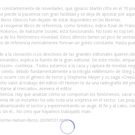
constantemente de novedades, que Ignacio Martín cifra en el 70 por 
e pierde la paciencia con gran facilidad y se deja de apostar por aqu
bros clásicos han dejado de estar disponibles en las librerías.
a recuperar libros de referencia, como Gredos», indica Itziar de Fran
Kokoro», de Natsume Soseki, está funcionando. No todo es top ten. D
 la de los fenómenos-novedad. Estos últimos tienen un pico de venta
tulos de referencia normalmente forman un goteo constante. Hasta p
e a la clonación.«Los directivos de las grandes editoriales quieren o
ionando», explica la fuente de la gran editorial. De este modo, ampar
sson» -continúa-. Todos estamos a la caza y captura de novelas negr
ciento, debido fundamentalmente a la trilogía «Millenium» de Stieg 
do ocurre con el género de terror y Stephenie Meyer y su saga «Crepú
o valor al trabajo del editor.«El Nielsen te da una radiografía del pr
tarse al mercado», asevera el editor.
etencia. Hay que analizar cómo se comportan los fenómenos, sacar con
tomía de un instante» ha sido toda una sorpresa en el sector. Las peq
dinamizando el sector y experimentando un auge. Al fin y al cabo, co
s sin él... No creo que hayamos trabajado mal».
nforme-nielsen-libros-20090531.html