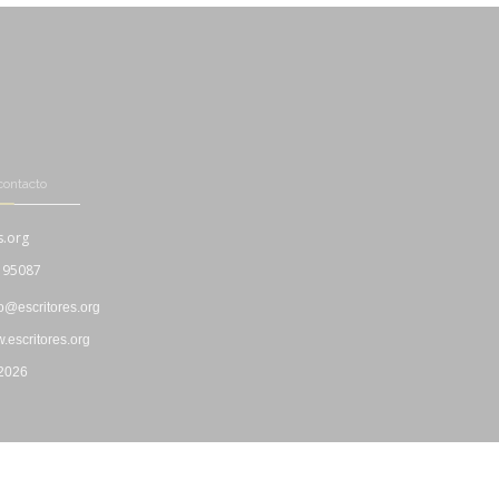
contacto
s.org
195087
fo@escritores.org
escritores.org
 2026
Boletín Informativo
|
Propiedad Intelectual
|
"Cookies"
|
Privacidad
|
Uso y Contratación