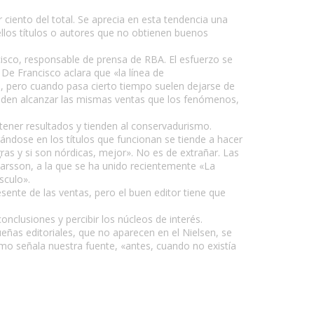
ciento del total. Se aprecia en esta tendencia una
ellos títulos o autores que no obtienen buenos
cisco, responsable de prensa de RBA. El esfuerzo se
e Francisco aclara que «la línea de
s, pero cuando pasa cierto tiempo suelen dejarse de
ueden alcanzar las mismas ventas que los fenómenos,
btener resultados y tienden al conservadurismo.
ándose en los títulos que funcionan se tiende a hacer
as y si son nórdicas, mejor». No es de extrañar. Las
Larsson, a la que se ha unido recientemente «La
sculo».
esente de las ventas, pero el buen editor tiene que
clusiones y percibir los núcleos de interés.
ueñas editoriales, que no aparecen en el Nielsen, se
mo señala nuestra fuente, «antes, cuando no existía