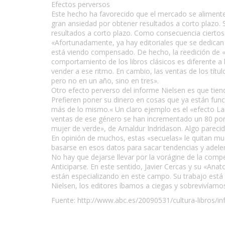
Efectos perversos
Este hecho ha favorecido que el mercado se alimente 
gran ansiedad por obtener resultados a corto plazo. S
resultados a corto plazo. Como consecuencia ciertos li
«Afortunadamente, ya hay editoriales que se dedican 
está viendo compensado. De hecho, la reedición de «
comportamiento de los libros clásicos es diferente a
vender a ese ritmo. En cambio, las ventas de los tí
pero no en un año, sino en tres».
Otro efecto perverso del informe Nielsen es que tiend
Prefieren poner su dinero en cosas que ya están func
más de lo mismo.« Un claro ejemplo es el «efecto Lar
ventas de ese género se han incrementado un 80 por 
mujer de verde», de Arnaldur Indridason. Algo pareci
En opinión de muchos, estas «secuelas» le quitan much
basarse en esos datos para sacar tendencias y adelen
No hay que dejarse llevar por la vorágine de la comp
Anticiparse. En este sentido, Javier Cercas y su «Ana
están especializando en este campo. Su trabajo está 
Nielsen, los editores íbamos a ciegas y sobrevivíamo
Fuente: http://www.abc.es/20090531/cultura-libros/i