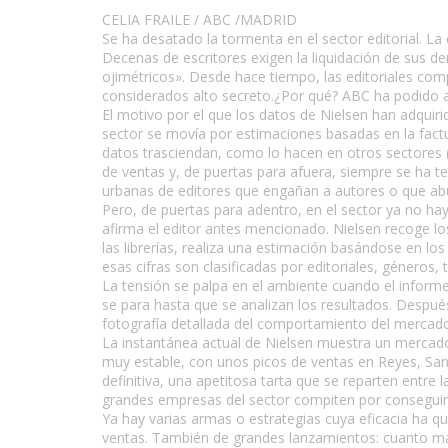
CELIA FRAILE / ABC /MADRID
Se ha desatado la tormenta en el sector editorial. La c
Decenas de escritores exigen la liquidación de sus de
ojimétricos». Desde hace tiempo, las editoriales comp
considerados alto secreto.¿Por qué? ABC ha podido a
El motivo por el que los datos de Nielsen han adquiri
sector se movía por estimaciones basadas en la factur
datos trasciendan, como lo hacen en otros sectores (el 
de ventas y, de puertas para afuera, siempre se ha te
urbanas de editores que engañan a autores o que abul
Pero, de puertas para adentro, en el sector ya no ha
afirma el editor antes mencionado. Nielsen recoge los
las librerías, realiza una estimación basándose en l
esas cifras son clasificadas por editoriales, géneros, 
La tensión se palpa en el ambiente cuando el informe 
se para hasta que se analizan los resultados. Despu
fotografía detallada del comportamiento del mercado»,
La instantánea actual de Nielsen muestra un mercado
muy estable, con unos picos de ventas en Reyes, Sant
definitiva, una apetitosa tarta que se reparten entre
grandes empresas del sector compiten por conseguir 
Ya hay varias armas o estrategias cuya eficacia ha q
ventas. También de grandes lanzamientos: cuanto más s