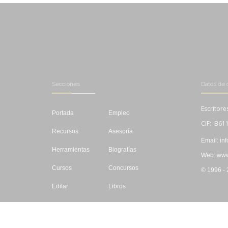
Secciones
Datos de 
Escritore
Portada
Empleo
CIF: B61
Recursos
Asesoría
Email: in
Herramientas
Biografías
Web: www.
Cursos
Concursos
© 1996 -
Editar
Libros