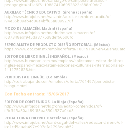
http://www.infojobs.net/santiago-de-compostela/asesor-
pedagogica/of-ia6f61198874106953822c888c09dd7
AUXILIAR TÉCNICO EDUCATIVO. Girona (España)
http://www.infojobs.net/vacante/auxiliar-tecnic-educatiu/of-
i94e55b89ab4d86a4bff65a8899276f
MOZO DE ALMACÉN. Madrid (España)
http://www.infojobs.net/madrid/mozo-almacen./of-
i637348ebf945da877538def666d0fc
ESPECIALISTA DE PRODUCTO DISEÑO EDITORIAL. (México)
https://www.occ.com.mx/empleo/oferta/10019180/-en-Guanajuato
EDITOR DE LIBROS INGLÉS-ESPAÑOL. (México)
http://www.bumeran.com.mx/empleos/solicitamos-editor-de-libros-
ingles-espanol-mexico-latam-ediciones-culturales-internacionales-
1111752828.html
PERIODISTA BILINGÜE. (Colombia)
http://co.trabajando.com/empleos/oferta/761497/periodista-
bilingue.html
Con fecha entrada: 15/06/2017
EDITOR DE CONTENIDOS. La Rioja (España)
http://www.infojobs.net/logrono/editor-contenidos/of-
if9c345a80a489f88ba8504527a04d8
REDACTOR/A CHILENO. Barcelona (España)
http://www.infojobs.net/sant-cugat-del-valles/redactor-chileno/of-
ice1cd5aaab497e997efa2798eaab52