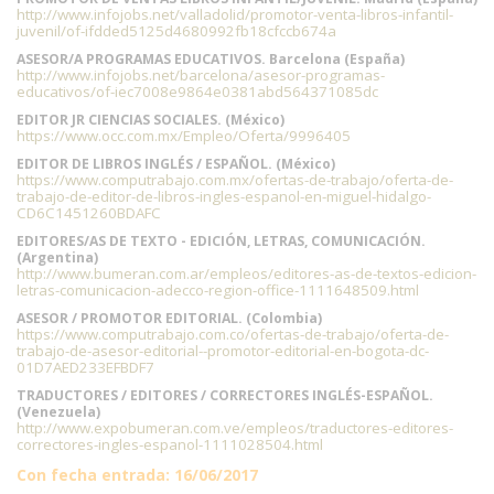
http://www.infojobs.net/valladolid/promotor-venta-libros-infantil-
juvenil/of-ifdded5125d4680992fb18cfccb674a
ASESOR/A PROGRAMAS EDUCATIVOS. Barcelona (España)
http://www.infojobs.net/barcelona/asesor-programas-
educativos/of-iec7008e9864e0381abd564371085dc
EDITOR JR CIENCIAS SOCIALES. (México)
https://www.occ.com.mx/Empleo/Oferta/9996405
EDITOR DE LIBROS INGLÉS / ESPAÑOL. (México)
https://www.computrabajo.com.mx/ofertas-de-trabajo/oferta-de-
trabajo-de-editor-de-libros-ingles-espanol-en-miguel-hidalgo-
CD6C1451260BDAFC
EDITORES/AS DE TEXTO - EDICIÓN, LETRAS, COMUNICACIÓN.
(Argentina)
http://www.bumeran.com.ar/empleos/editores-as-de-textos-edicion-
letras-comunicacion-adecco-region-office-1111648509.html
ASESOR / PROMOTOR EDITORIAL. (Colombia)
https://www.computrabajo.com.co/ofertas-de-trabajo/oferta-de-
trabajo-de-asesor-editorial--promotor-editorial-en-bogota-dc-
01D7AED233EFBDF7
TRADUCTORES / EDITORES / CORRECTORES INGLÉS-ESPAÑOL.
(Venezuela)
http://www.expobumeran.com.ve/empleos/traductores-editores-
correctores-ingles-espanol-1111028504.html
Con fecha entrada: 16/06/2017