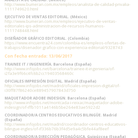
http://www.bumeran.com.mx/empleos/analista-de-calidad-privalia-
1111749620.html
EJECUTIVO DE VENTAS EDITORIAL. (México)
http://www.bumeran.com.mx/empleos/ejecutivo-de-ventas-
editoriales-ips-administracion-de-recursos-humanos-
1111748448.html
DISEÑADOR GRÁFICO EDITORIAL. (Colombia)
https://www.encuentra24.com/colombia-es/empleos-ofertas-de-
trabajos/disenador-grafico-con-experiencia-editorial/9328743
Con fecha entrada: 13/06/2017
TRAINEE IT / INGENIERÍA. Barcelona (España)
http://www.infojobs.net/barcelona/trainee-it-ingenieria/of-
i2fa3e9f66c4fc6b2cc19403568460c
OFICIALES IMPRESIÓN DIGITAL. Madrid (España)
http://www.infojobs.net/madrid/oficiales-impresion-digital/of-
i30ff87f86240ce889457907843d750
MAQUETADOR ADOBE INDESIGN. Barcelona (España)
http://www.infojobs.net/montcada-i-reixac/maquetador-adobe-
indesign/of-iffb1011a4146b5be264e83ae5922d2
COORDINADOR/A CENTROS EDUCATIVOS BILINGÜE. Madrid
(España)
http://www.infojobs.net/madrid/coordinador-centros-educativos-
bilingue-ingles/of-if336b76b3f4d5e9a4c5bfe44af8eef
COORDINADOR/A DIRECCIÓN PEDAGÓGICA. Guipúzcoa (España)