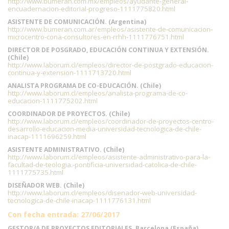
http://www.bumeran.com.mx/empleos/ayudante-general-
encuadernacion-editorial-progreso-1111775820.html
ASISTENTE DE COMUNICACIÓN. (Argentina)
http://www.bumeran.com.ar/empleos/asistente-de-comunicacion-
microcentro-cona-consultores-en-rrhh-1111776751.html
DIRECTOR DE POSGRADO, EDUCACIÓN CONTINUA Y EXTENSIÓN.
(Chile)
http://www.laborum.cl/empleos/director-de-postgrado-educacion-
continua-y-extension-1111713720.html
ANALISTA PROGRAMA DE CO-EDUCACIÓN. (Chile)
http://www.laborum.cl/empleos/analista-programa-de-co-
educacion-1111775202.html
COORDINADOR DE PROYECTOS. (Chile)
http://www.laborum.cl/empleos/coordinador-de-proyectos-centro-
desarrollo-educacion-media-universidad-tecnologica-de-chile-
inacap-1111696259.html
ASISTENTE ADMINISTRATIVO. (Chile)
http://www.laborum.cl/empleos/asistente-administrativo-para-la-
facultad-de-teologia.-pontificia-universidad-catolica-de-chile-
1111775735.html
DISEÑADOR WEB. (Chile)
http://www.laborum.cl/empleos/disenador-web-universidad-
tecnologica-de-chile-inacap-1111776131.html
Con fecha entrada: 27/06/2017
GESTOR/A DE PROYECTOS EDITORIALES. Barcelona (España)