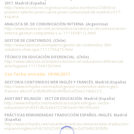
2017. Madrid (España)
http://www.escritores.org/recursos-para-escritores/20850-iii-
premios-talento-joven-carne-joven-comunidad-de-madrid-2017-
espana
ANALISTA SR. DE COMUNICACIÓN INTERNA. (Argentina)
http://www.bumeran.com.ar/empleos/analista-sr-de-comunicacion-
interna-gestion-compartida-s.a.-1111658112.html
GESTOR DE CONTENIDOS. (Chile)
http://www.laborum.cl/empleos/gestor-de-contenidos-360-
solutions-chile-spa-1111756475.html
TÉCNICO EN EDUCACIÓN DIFERENCIAL. (Chile)
http://www.laborum.cl/empleos/tecnico-en-educacion-diferencial-
antofagasta-1111544150.html
Con fecha entrada: 19/06/2017
GESTOR/A CONTENIDOS WEB INGLÉS Y FRANCÉS. Madrid (España)
http://www.infojobs.net/madrid/gestor-contenidos-web-ingles-
frances-alto/of-i2db9bdfecb4f6fbe5af5ee21deb223
ASSITANT BILINGÜE - SECTOR EDUCACIÓN. Madrid (España)
http://www.infojobs.net/madrid/assistant-bilingue.-sector-
educacion/of-i65f1dbcb4b47229b5ac6196199ca52
PRÁCTICAS REMUNERADAS TRADUCCIÓN ESPAÑOL-INGLÉS. Madrid
(España)
http://www.infojobs.net/vacante/practicas-remuneradas-traduccion-
espanol-ingles/of-i91503259f4498e8ec5d7048335f8fb