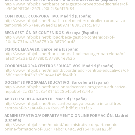
http://www.infojobs.net/barcelona/gestor-proyectos-editoriales/of-
ie5606987064267bc90b2f3d6f75f84
CONTROLLER CORPORATIVO. Madrid (España)
http://www.infojobs.net/boadilla-del-monte/controller-corporativo-
temporal/of-i57ee699aed42a097a1889321cc3e18
BECA GESTIÓN DE CONTENIDOS. Vizcaya (España)
http://www.infojobs.net/bilbao/beca-gestion-contenidos/of-
i20d6a731ba438b875fc0e38799ac48
SCHOOL MANAGER. Barcelona (España)
http://www.infojobs.net/barcelona/school-manager-barcelona/of-
iafa0f5423a428788bf5378804e862b
COORDINADOR/A CENTROS EDUCATIVOS. Madrid (España)
http://www.infojobs.net/madrid/coordinador-centros-educativos/of-
i580caadcdc42b3a79aa4a145dd46b0
DOCENTES PROGRAMA EDUCATIVO. Barcelona (España)
http://www.infojobs.net/barcelona/docentes-programa-educativo-
nepal/of-i2a8f215c8a4314b528b45a9e48c44e
APOYO ESCUELA INFANTIL. Madrid (España)
http://www.infojobs.net/tres-cantos/apoyo-escuela-infantil-tres-
cantos/of-ib72a04f43747b997f1bdff051b1f26
ADMINISTRATIVO/A DEPARTAMENTO ONLINE FORMACIÓN. Madrid
(España)
http://www.infojobs.net/madrid/administrativo-departamento-
online-formacion/of-i03d17ebd164ac39cf1541908aa35ff