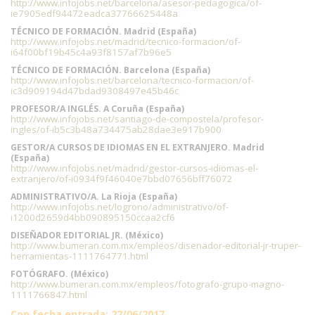
http://www.infojobs.net/barcelona/asesor-pedagogica/of-
ie7905edf94472eadca37766625448a
TÉCNICO DE FORMACIÓN. Madrid (España)
http://www.infojobs.net/madrid/tecnico-formacion/of-
i64f00bf19b45c4a93f8157af7b96e5
TÉCNICO DE FORMACIÓN. Barcelona (España)
http://www.infojobs.net/barcelona/tecnico-formacion/of-
ic3d909194d47bdad9308497e45b46c
PROFESOR/A INGLÉS. A Coruña (España)
http://www.infojobs.net/santiago-de-compostela/profesor-
ingles/of-ib5c3b48a734475ab28dae3e917b900
GESTOR/A CURSOS DE IDIOMAS EN EL EXTRANJERO. Madrid
(España)
http://www.infojobs.net/madrid/gestor-cursos-idiomas-el-
extranjero/of-i0934f9f46040e7bbd07656bff76072
ADMINISTRATIVO/A. La Rioja (España)
http://www.infojobs.net/logrono/administrativo/of-
i1200d2659d4bb090895150ccaa2cf6
DISEÑADOR EDITORIAL JR. (México)
http://www.bumeran.com.mx/empleos/disenador-editorial-jr-truper-
herramientas-1111764771.html
FOTÓGRAFO. (México)
http://www.bumeran.com.mx/empleos/fotografo-grupo-magno-
1111766847.html
Con fecha entrada: 22/06/2017