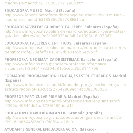
madrid-en-madrid_5BF1CBCE719F28B4.htm
EDUCADOR/A MUSEO. Madrid (España)
http://www.laboris.net/oferta-de-trabajo-educador-de-un-museo---
madrid-en-madrid_E31388607677C8EE.htm
EDUCADOR/A VISITAS GUIADAS Y TALLERES. Baleares (España)
http://www.infojobs.net/palma-de-mallorca/educador-para-visitas-
guiadas-talleres/of-i9e0c0660324e84b2d1398c18a37367
EDUCADOR/A TALLERES CIENTÍFICOS. Baleares (España)
http://www.infojobs.net/palma-de-mallorca/educador-para-talleres-
cientificos/of-i370efeff1a43919d5a31b5b64c9b1f
PROFESOR/A INFORMÁTICA DE SISTEMAS. Barcelona (España)
http://www.infojobs.net/granollers/profesor-informatica-
sistemas/of-i8540173d204681b5c60c3b63141796
FORMADOR PROGRAMACIÓN LENGUAJES ESTRUCTURADOS. Madrid
(España)
http://www.infojobs.net/madrid/formador-programacion-lenguajes-
estructurados/of-ie3c6bc227549809ed14bc883785d35
PROFESOR PARTICULAR PRIMARIA. Madrid (España)
http://www.infojobs.net/madrid/profesor-particular-primaria/of-
i0596bf40344dd7aa878f6280aefd1f
EDUCACIÓN GUARDERÍA INFANTIL. Granada (España)
http://www.infojobs.net/granada/educacion-guarderia-infantil/of-
ife916d665645f6b031fd8f941e26a9
AYUDANTE GENERAL ENCUADERNACIÓN. (México)