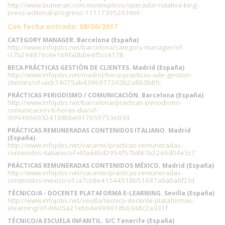
http://www.bumeran.com.mx/empleos/operador-rotativa-king-
press-editorial-progreso-1111739529.html
Con fecha entrada: 08/06/2017
CATEGORY MANAGER. Barcelona (España)
http://www.infojobs.net/barcelona/category-manager/of-
i17b294876c4e169fa0bbe4f5cc4178
BECA PRÁCTICAS GESTIÓN DE CLIENTES. Madrid (España)
http://www.infojobs.net/madrid/beca-practicas-ade-gestion-
clientes/of-iacb74075ab4396977265b2a863b8fc
PRÁCTICAS PERIODISMO / COMUNICACIÓN. Barcelona (España)
http://www.infojobs.net/barcelona/practicas-periodismo-
comunicacion-6-horas-dia/of-
i99949669324168bbe917659753e03d
PRÁCTICAS REMUNERADAS CONTENIDOS ITALIANO. Madrid
(España)
http://www.infojobs.net/vacante/practicas-remuneradas-
contenidos-italiano/of-i4fad4bd2954f57b887b22e6d04e5c7
PRÁCTICAS REMUNERADAS CONTENIDOS MÉXICO. Madrid (España)
http://www.infojobs.net/vacante/practicas-remuneradas-
contenidos-mexico/of-ia7ce8e41544518b51687a9a6a0f2fd
TÉCNICO/A - DOCENTE PLATAFORMA E-LEARNING. Sevilla (España)
http://www.infojobs.net/sevilla/tecnico-docente-plataformas-
elearning/of-i9605a21ebb4e99901db6348c2a331f
TÉCNICO/A ESCUELA INFANTIL. S/C Tenerife (España)