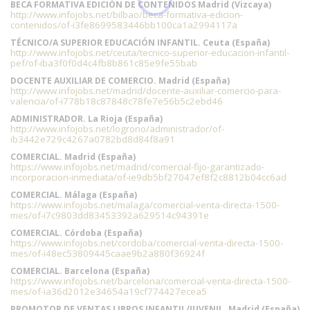
BECA FORMATIVA EDICIÓN DE CONTENIDOS Madrid (Vizcaya)
http://www.infojobs.net/bilbao/beca-formativa-edicion-
contenidos/of-i3fe8699583446bb100ca1a2994117a
TÉCNICO/A SUPERIOR EDUCACIÓN INFANTIL. Ceuta (España)
http://www.infojobs.net/ceuta/tecnico-superior-educacion-infantil-
pef/of-iba3f0f0d4c4fb8b861c85e9fe55bab
DOCENTE AUXILIAR DE COMERCIO. Madrid (España)
http://www.infojobs.net/madrid/docente-auxiliar-comercio-para-
valencia/of-i778b18c87848c78fe7e56b5c2ebd46
ADMINISTRADOR. La Rioja (España)
http://www.infojobs.net/logrono/administrador/of-
ib3442e729c4267a0782bd8d84f8a91
COMERCIAL. Madrid (España)
https://www.infojobs.net/madrid/comercial-fijo-garantizado-
incorporacion-inmediata/of-ie9db5bf27047ef8f2c8812b04cc6ad
COMERCIAL. Málaga (España)
https://www.infojobs.net/malaga/comercial-venta-directa-1500-
mes/of-i7c9803dd83453392a629514c94391e
COMERCIAL. Córdoba (España)
https://www.infojobs.net/cordoba/comercial-venta-directa-1500-
mes/of-i48ec53809445caae9b2a880f36924f
COMERCIAL. Barcelona (España)
https://www.infojobs.net/barcelona/comercial-venta-directa-1500-
mes/of-ia36d2012e34654a19cf774427ecea5
PROMOTOR DE VENTAS LIBROS INFANTIL/JUVENIL. Madrid (España)