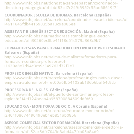
http://www.infojobs.net/donostia-san-sebastian/coordinador-
direccion-pedagogica/of-ibbf83cd7c249f5952c55ad68619f7f
COORDINADOR ESCUELA DE IDIOMAS. Barcelona (España)
http://www.infojobs.net/barcelona/coordinador-escuela-idiomas/of-
i4611645fdb44159035ba13c9a085ea
ASSISTANT BILINGÜE SECTOR EDUCACIÓN. Madrid (España)
http://www.infojobs.net/madrid/assistant-bilingue.-sector-
educacion./of-i30260ec8be41f18d51c579a363c9b7
FORMADORES/AS PARA FORMACIÓN CONTINUA DE PROFESORADO.
Baleares (España)
http://www.infojobs.net/palma-de-mallorca/formadores-para-
formacion-continua-profesora/of-
i1620a8e7d94c3cb9c349762d72f2e7
PROFESOR INGLÉS NATIVO. Barcelona (España)
http://www.infojobs.net/barcelona/profesor-ingles-nativo-clases-
empresa-autonomo/of-ifec00a6fb54103ab136b6baf64c9cb
PROFESOR/A DE INGLÉS. Cádiz (España)
http://www.infojobs.net/el-puerto-de-santa-maria/profesor-
ingles/of-i4ef124beab4a958700884509ddfd60
EDUCADOR/A - MONITOR/A DE OCIO. A Coruña (España)
http://www.infojobs.net/a-coruna/educador-monitor-ocio/of-
i2404f08674490490eb4eb851ab0856
ASESOR COMERCIAL SECTOR FORMACIÓN. Barcelona (España)
http://www.infojobs.net/barcelona/asesor-comercial-el-sector-la-
formacion/of-i52ac5dfc7043d8abd447fcb05a84d9