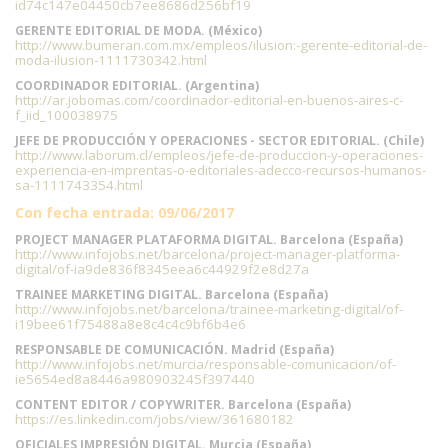
id74c147e04450cb7ee8686d256bf19
GERENTE EDITORIAL DE MODA. (México)
http://www.bumeran.com.mx/empleos/ilusion:-gerente-editorial-de-
moda-ilusion-1111730342.html
COORDINADOR EDITORIAL. (Argentina)
http://ar.jobomas.com/coordinador-editorial-en-buenos-aires-c-
f_iid_100038975
JEFE DE PRODUCCIÓN Y OPERACIONES - SECTOR EDITORIAL. (Chile)
http://www.laborum.cl/empleos/jefe-de-produccion-y-operaciones-
experiencia-en-imprentas-o-editoriales-adecco-recursos-humanos-
sa-1111743354.html
Con fecha entrada: 09/06/2017
PROJECT MANAGER PLATAFORMA DIGITAL. Barcelona (España)
http://www.infojobs.net/barcelona/project-manager-platforma-
digital/of-ia9de836f8345eea6c44929f2e8d27a
TRAINEE MARKETING DIGITAL. Barcelona (España)
http://www.infojobs.net/barcelona/trainee-marketing-digital/of-
i19bee61f75488a8e8c4c4c9bf6b4e6
RESPONSABLE DE COMUNICACIÓN. Madrid (España)
http://www.infojobs.net/murcia/responsable-comunicacion/of-
ie5654ed8a8446a980903245f397440
CONTENT EDITOR / COPYWRITER. Barcelona (España)
https://es.linkedin.com/jobs/view/361680182
OFICIALES IMPRESIÓN DIGITAL. Murcia (España)