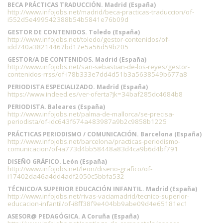
BECA PRÁCTICAS TRADUCCIÓN. Madrid (España)
http://www.infojobs.net/madrid/beca-practicas-traduccion/of-
i552d5e499542388b54b5841e76b09d
GESTOR DE CONTENIDOS. Toledo (España)
http://www.infojobs.net/toledo/gestor-contenidos/of-
idd740a38214467bd17e5a56d59b205
GESTOR/A DE CONTENIDOS. Madrid (España)
http://www.infojobs.net/san-sebastian-de-los-reyes/gestor-
contenidos-rrss/of-i78b333e7dd4d51b3a5638549b677a8
PERIODISTA ESPECIALIZADO. Madrid (España)
https://www.indeed.es/ver-oferta?jk=34baf285dc4684b8
PERIODISTA. Baleares (España)
http://www.infojobs.net/palma-de-mallorca/se-precisa-
periodista/of-idc643f674a483987a9b2c9858b1225
PRÁCTICAS PERIODISMO / COMUNICACIÓN. Barcelona (España)
http://www.infojobs.net/barcelona/practicas-periodismo-
comunicacion/of-ia773d4bb58448a83d4ca9b6d4bf791
DISEÑO GRÁFICO. León (España)
http://www.infojobs.net/leon/diseno-grafico/of-
i17402da46a4dd4adf2050c5bbfa532
TÉCNICO/A SUPERIOR EDUCACIÓN INFANTIL. Madrid (España)
http://www.infojobs.net/rivas-vaciamadrid/tecnico-superior-
educacion-infantil/of-i8ff38f9e404bb9abe09d4e65181ec1
ASESOR@ PEDAGÓGICA. A Coruña (España)