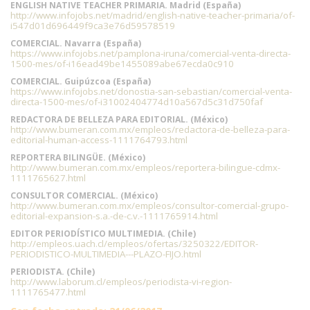
ENGLISH NATIVE TEACHER PRIMARIA. Madrid (España)
http://www.infojobs.net/madrid/english-native-teacher-primaria/of-
i547d01d696449f9ca3e76d59578519
COMERCIAL. Navarra (España)
https://www.infojobs.net/pamplona-iruna/comercial-venta-directa-
1500-mes/of-i16ead49be1455089abe67ecda0c910
COMERCIAL. Guipúzcoa (España)
https://www.infojobs.net/donostia-san-sebastian/comercial-venta-
directa-1500-mes/of-i31002404774d10a567d5c31d750faf
REDACTORA DE BELLEZA PARA EDITORIAL. (México)
http://www.bumeran.com.mx/empleos/redactora-de-belleza-para-
editorial-human-access-1111764793.html
REPORTERA BILINGÜE. (México)
http://www.bumeran.com.mx/empleos/reportera-bilingue-cdmx-
1111765627.html
CONSULTOR COMERCIAL. (México)
http://www.bumeran.com.mx/empleos/consultor-comercial-grupo-
editorial-expansion-s.a.-de-c.v.-1111765914.html
EDITOR PERIODÍSTICO MULTIMEDIA. (Chile)
http://empleos.uach.cl/empleos/ofertas/3250322/EDITOR-
PERIODISTICO-MULTIMEDIA---PLAZO-FIJO.html
PERIODISTA. (Chile)
http://www.laborum.cl/empleos/periodista-vi-region-
1111765477.html