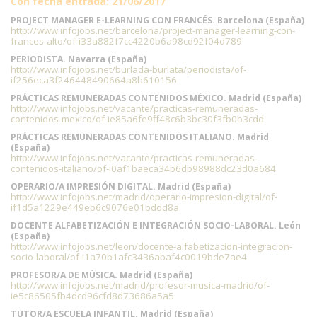
Con fecha entrada: 21/06/2017
PROJECT MANAGER E-LEARNING CON FRANCÉS. Barcelona (España)
http://www.infojobs.net/barcelona/project-manager-learning-con-
frances-alto/of-i33a882f7cc4220b6a98cd92f04d789
PERIODISTA. Navarra (España)
http://www.infojobs.net/burlada-burlata/periodista/of-
if256eca3f246448490664a8b610156
PRÁCTICAS REMUNERADAS CONTENIDOS MÉXICO. Madrid (España)
http://www.infojobs.net/vacante/practicas-remuneradas-
contenidos-mexico/of-ie85a6fe9ff48c6b3bc30f3fb0b3cdd
PRÁCTICAS REMUNERADAS CONTENIDOS ITALIANO. Madrid
(España)
http://www.infojobs.net/vacante/practicas-remuneradas-
contenidos-italiano/of-i0af1baeca34b6db98988dc23d0a684
OPERARIO/A IMPRESIÓN DIGITAL. Madrid (España)
http://www.infojobs.net/madrid/operario-impresion-digital/of-
if1d5a1229e449eb6c9076e01bddd8a
DOCENTE ALFABETIZACIÓN E INTEGRACIÓN SOCIO-LABORAL. León
(España)
http://www.infojobs.net/leon/docente-alfabetizacion-integracion-
socio-laboral/of-i1a70b1afc3436abaf4c0019bde7ae4
PROFESOR/A DE MÚSICA. Madrid (España)
http://www.infojobs.net/madrid/profesor-musica-madrid/of-
ie5c86505fb4dcd96cfd8d73686a5a5
TUTOR/A ESCUELA INFANTIL. Madrid (España)