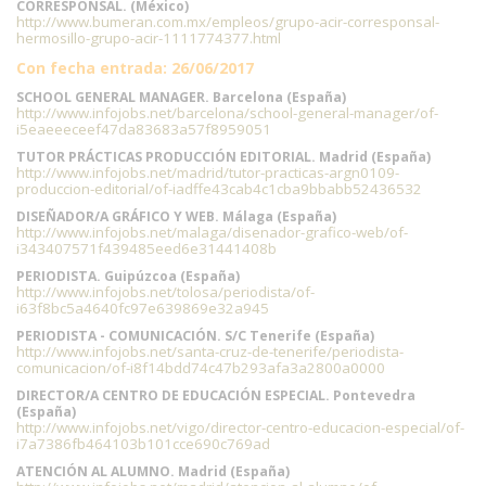
CORRESPONSAL. (México)
http://www.bumeran.com.mx/empleos/grupo-acir-corresponsal-
hermosillo-grupo-acir-1111774377.html
Con fecha entrada: 26/06/2017
SCHOOL GENERAL MANAGER. Barcelona (España)
http://www.infojobs.net/barcelona/school-general-manager/of-
i5eaeeeceef47da83683a57f8959051
TUTOR PRÁCTICAS PRODUCCIÓN EDITORIAL. Madrid (España)
http://www.infojobs.net/madrid/tutor-practicas-argn0109-
produccion-editorial/of-iadffe43cab4c1cba9bbabb52436532
DISEÑADOR/A GRÁFICO Y WEB. Málaga (España)
http://www.infojobs.net/malaga/disenador-grafico-web/of-
i343407571f439485eed6e31441408b
PERIODISTA. Guipúzcoa (España)
http://www.infojobs.net/tolosa/periodista/of-
i63f8bc5a4640fc97e639869e32a945
PERIODISTA - COMUNICACIÓN. S/C Tenerife (España)
http://www.infojobs.net/santa-cruz-de-tenerife/periodista-
comunicacion/of-i8f14bdd74c47b293afa3a2800a0000
DIRECTOR/A CENTRO DE EDUCACIÓN ESPECIAL. Pontevedra
(España)
http://www.infojobs.net/vigo/director-centro-educacion-especial/of-
i7a7386fb464103b101cce690c769ad
ATENCIÓN AL ALUMNO. Madrid (España)