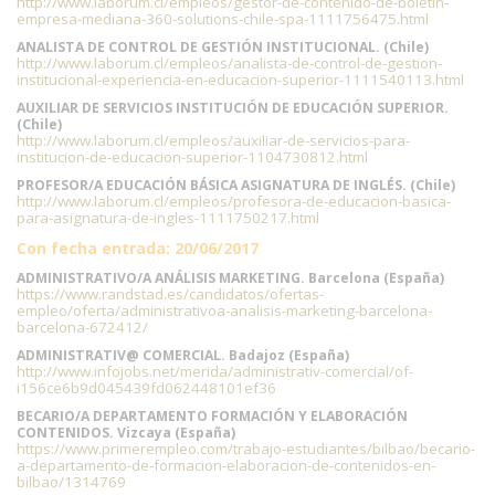
http://www.laborum.cl/empleos/gestor-de-contenido-de-boletin-
empresa-mediana-360-solutions-chile-spa-1111756475.html
ANALISTA DE CONTROL DE GESTIÓN INSTITUCIONAL. (Chile)
http://www.laborum.cl/empleos/analista-de-control-de-gestion-
institucional-experiencia-en-educacion-superior-1111540113.html
AUXILIAR DE SERVICIOS INSTITUCIÓN DE EDUCACIÓN SUPERIOR.
(Chile)
http://www.laborum.cl/empleos/auxiliar-de-servicios-para-
institucion-de-educacion-superior-1104730812.html
PROFESOR/A EDUCACIÓN BÁSICA ASIGNATURA DE INGLÉS. (Chile)
http://www.laborum.cl/empleos/profesora-de-educacion-basica-
para-asignatura-de-ingles-1111750217.html
Con fecha entrada: 20/06/2017
ADMINISTRATIVO/A ANÁLISIS MARKETING. Barcelona (España)
https://www.randstad.es/candidatos/ofertas-
empleo/oferta/administrativoa-analisis-marketing-barcelona-
barcelona-672412/
ADMINISTRATIV@ COMERCIAL. Badajoz (España)
http://www.infojobs.net/merida/administrativ-comercial/of-
i156ce6b9d045439fd062448101ef36
BECARIO/A DEPARTAMENTO FORMACIÓN Y ELABORACIÓN
CONTENIDOS. Vizcaya (España)
https://www.primerempleo.com/trabajo-estudiantes/bilbao/becario-
a-departamento-de-formacion-elaboracion-de-contenidos-en-
bilbao/1314769