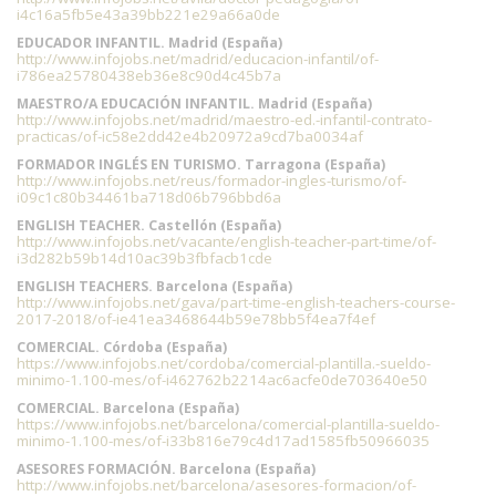
i4c16a5fb5e43a39bb221e29a66a0de
EDUCADOR INFANTIL. Madrid (España)
http://www.infojobs.net/madrid/educacion-infantil/of-
i786ea25780438eb36e8c90d4c45b7a
MAESTRO/A EDUCACIÓN INFANTIL. Madrid (España)
http://www.infojobs.net/madrid/maestro-ed.-infantil-contrato-
practicas/of-ic58e2dd42e4b20972a9cd7ba0034af
FORMADOR INGLÉS EN TURISMO. Tarragona (España)
http://www.infojobs.net/reus/formador-ingles-turismo/of-
i09c1c80b34461ba718d06b796bbd6a
ENGLISH TEACHER. Castellón (España)
http://www.infojobs.net/vacante/english-teacher-part-time/of-
i3d282b59b14d10ac39b3fbfacb1cde
ENGLISH TEACHERS. Barcelona (España)
http://www.infojobs.net/gava/part-time-english-teachers-course-
2017-2018/of-ie41ea3468644b59e78bb5f4ea7f4ef
COMERCIAL. Córdoba (España)
https://www.infojobs.net/cordoba/comercial-plantilla.-sueldo-
minimo-1.100-mes/of-i462762b2214ac6acfe0de703640e50
COMERCIAL. Barcelona (España)
https://www.infojobs.net/barcelona/comercial-plantilla-sueldo-
minimo-1.100-mes/of-i33b816e79c4d17ad1585fb50966035
ASESORES FORMACIÓN. Barcelona (España)
http://www.infojobs.net/barcelona/asesores-formacion/of-