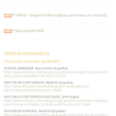
*
APPS – Empleo Editorial
(para sistemas con Android)
*
Suscripción RSS
OFERTAS DISPONIBLES
Con fecha entrada: 28/06/2017
SCHOOL MANAGER. Barcelona (España)
http://www.infojobs.net/barcelona/school-manager-barcelona/of-
i052aa381ea4258bd77874b7c71b1d7
GESTOR DE CONTENIDOS. Madrid (España)
http://www.infojobs.net/madrid/gestor-contenidos/of-
iaf19c79fea4c5cacc6e92ee0c18c86
GESTOR/A CONTENIDOS DIGITALES. (Portugal)
http://www.infojobs.net/malaga/urge-gestor-contenidos-digitales-
para-lisboa/of-i5dd4a1510640aaa976a02a1d811898
EDUCADOR/A MUSEO. Madrid (España)
http://www.laboris.net/oferta-de-trabajo-educador-de-un-museo---