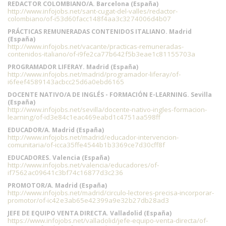
REDACTOR COLOMBIANO/A. Barcelona (España)
http://www.infojobs.net/sant-cugat-del-valles/redactor-
colombiano/of-i53d60facc148f4aa3c3274006d4b07
PRÁCTICAS REMUNERADAS CONTENIDOS ITALIANO. Madrid
(España)
http://www.infojobs.net/vacante/practicas-remuneradas-
contenidos-italiano/of-i9fe2ca77b642f5b3eae1c81155703a
PROGRAMADOR LIFERAY. Madrid (España)
http://www.infojobs.net/madrid/programador-liferay/of-
i6feef4589143acbcc25d6a0ebd6165
DOCENTE NATIVO/A DE INGLÉS - FORMACIÓN E-LEARNING. Sevilla
(España)
http://www.infojobs.net/sevilla/docente-nativo-ingles-formacion-
learning/of-id3e84c1eac469eabd1c4751aa598ff
EDUCADOR/A. Madrid (España)
http://www.infojobs.net/madrid/educador-intervencion-
comunitaria/of-icca35ffe4544b1b3369ce7d30cff8f
EDUCADORES. Valencia (España)
http://www.infojobs.net/valencia/educadores/of-
if7562ac09641c3bf74c16877d3c236
PROMOTOR/A. Madrid (España)
http://www.infojobs.net/madrid/circulo-lectores-precisa-incorporar-
promotor/of-ic42e3ab65e42399a9e32b27db28ad3
JEFE DE EQUIPO VENTA DIRECTA. Valladolid (España)
https://www.infojobs.net/valladolid/jefe-equipo-venta-directa/of-