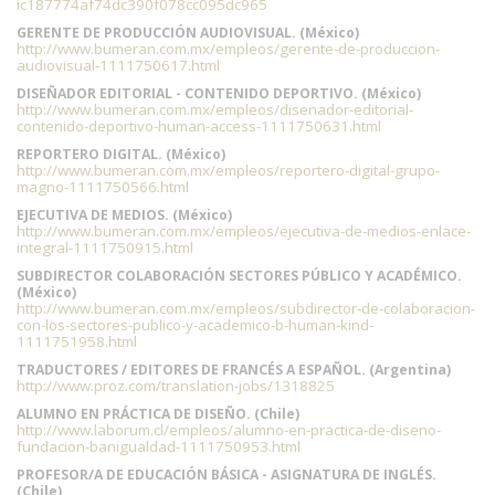
ic187774af74dc390f078cc095dc965
GERENTE DE PRODUCCIÓN AUDIOVISUAL. (México)
http://www.bumeran.com.mx/empleos/gerente-de-produccion-
audiovisual-1111750617.html
DISEÑADOR EDITORIAL - CONTENIDO DEPORTIVO. (México)
http://www.bumeran.com.mx/empleos/disenador-editorial-
contenido-deportivo-human-access-1111750631.html
REPORTERO DIGITAL. (México)
http://www.bumeran.com.mx/empleos/reportero-digital-grupo-
magno-1111750566.html
EJECUTIVA DE MEDIOS. (México)
http://www.bumeran.com.mx/empleos/ejecutiva-de-medios-enlace-
integral-1111750915.html
SUBDIRECTOR COLABORACIÓN SECTORES PÚBLICO Y ACADÉMICO.
(México)
http://www.bumeran.com.mx/empleos/subdirector-de-colaboracion-
con-los-sectores-publico-y-academico-b-human-kind-
1111751958.html
TRADUCTORES / EDITORES DE FRANCÉS A ESPAÑOL. (Argentina)
http://www.proz.com/translation-jobs/1318825
ALUMNO EN PRÁCTICA DE DISEÑO. (Chile)
http://www.laborum.cl/empleos/alumno-en-practica-de-diseno-
fundacion-banigualdad-1111750953.html
PROFESOR/A DE EDUCACIÓN BÁSICA - ASIGNATURA DE INGLÉS.
(Chile)