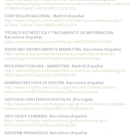
http://www.infojobs.net/barcelona/creative-content-writer-editor/of-
i71802b33a84214916549fc7c55285a
CONTROLLER NACIONAL. Madrid (España)
http://www.infojobs.net/madrid/controller-nacional-temporal/of-
i834ee77d1b47c5b1d4b092df1e3279
TÉCNICO ESTADÍSTICA Y TRATAMIENTO DE INFORMACIÓN.
Barcelona (España)
https://www.indeed.es/ver-oferta?jk=ab637408d135cc80
ASSISTANT DEPARTAMENTO MARKETING. Barcelona (España)
http://www.infojobs.net/barcelona/assistant-departamento-
marketing/of-ic60be2ef1b48b5a66a09c8efde338e
BECA PRÁCTICAS ADE - MARKETING. Madrid (España)
http://www.infojobs.net/madrid/beca-practicas-ade-marketing/of-
i8b659bea3f4f0ab3a52c7b8d099747
ADMINISTRATIVO/A DE EDICIÓN. Barcelona (España)
http://www.infojobs.net/sant-cugat-del-valles/administrativo-
edicion/of-i89d870846b4e058ea59a56d7ec9ee8
GESTOR/A CONTENIDOS DIGITALES. (Portugal)
http://www.infojobs.net/malaga/urge-gestor-contenidos-digitales-
lisboa/of-i896a04a3684e99b5c41d0d8a94bc41
GESTOR/A E-LEARNING. Barcelona (España)
http://www.infojobs.net/barcelona/gestor-e-learning/of-
ibd765e5f1645759d742aa3af24b63d
ASESOR@ PEDAGÓGICA. Barcelona (España)