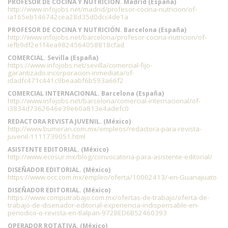
PROFESOR DE COCINA Y NUTRICIÓN. Madrid (España)
http://www.infojobs.net/madrid/profesor-cocina-nutricion/of-
ia165eb146742cea28d35d0dcc4de1a
PROFESOR DE COCINA Y NUTRICIÓN. Barcelona (España)
http://www.infojobs.net/barcelona/profesor-cocina-nutricion/of-
iefb9df2e1f4ea9824564058818cfad
COMERCIAL. Sevilla (España)
https://www.infojobs.net/sevilla/comercial-fijo-
garantizado.incorporacion-inmediata/of-
idadfc471c441c9beaabf6b593a66f2
COMERCIAL INTERNACIONAL. Barcelona (España)
http://www.infojobs.net/barcelona/comercial-internacional/of-
i3834d7362646e39e60a813e4adefc0
REDACTORA REVISTA JUVENIL. (México)
http://www.bumeran.com.mx/empleos/redactora-para-revista-
juvenil-1111739051.html
ASISTENTE EDITORIAL. (México)
http://www.ecosur.mx/blog/convocatoria-para-asistente-editorial/
DISEÑADOR EDITORIAL. (México)
https://www.occ.com.mx/empleo/oferta/10002413/-en-Guanajuato
DISEÑADOR EDITORIAL. (México)
https://www.computrabajo.com.mx/ofertas-de-trabajo/oferta-de-
trabajo-de-disenador-editorial-experiencia-indispensable-en-
periodico-o-revista-en-tlalpan-972BED6B52460393
OPERADOR ROTATIVA. (México)