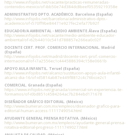
http://www.infojobs.net/vacante/practicas-remuneradas-
contenidos-mexico/of-ibb50e74d384dc8beef05359219358e
ADMINISTRATIVO DPTO. ACADÉMICO. Barcelona (España)
http://www.infojobs.net/barcelona/administrativo-dpto.-
academico/of-i570ff9be84471e927fec2efa77b92f
EDUCADOR/A AMBIENTAL - MEDIO AMBIENTE.Álava (España)
http://www.infojobs.net/vacante/medio-ambiente-educador-
ambiental/of-i62b44010c541d788857e266ea0c02f
DOCENTE CERT. PROF. COMERCIO INTERNACIONAL. Madrid
(España)
http://www.infojobs.net/madrid/docente-cert.-prof.-comercio-
internacional/of-i7a2556ec1c4445886394c158e0661b
APOYO AULA INFANTIL. Teruel (España)
http://www.infojobs.net/alcaniz/sustitucion-apoyo-aula-infantil-
alcaniz-dia-16/of-id5814ab87e449f8812c4c76bcce2c1
COMERCIAL. Granada (España)
https://www.infojobs.net/granada/comercial-sin-experiencia.-te-
formamos/of-i0bd851c4584264ac7b284ebd171678
DISEÑADOR GRÁFICO EDITORIAL. (México)
http://www.bumeran.com.mx/empleos/disenador-grafico-para-
editorial-human-access-1111749054.html
AYUDANTE GENERAL PRENSA ROTATIVA. (México)
http://www.bumeran.com.mx/empleos/ayudante-general-prensa-
rotativa-editorial-progreso-1111749027.html
ANALISTA DE CALIDAD. (México)