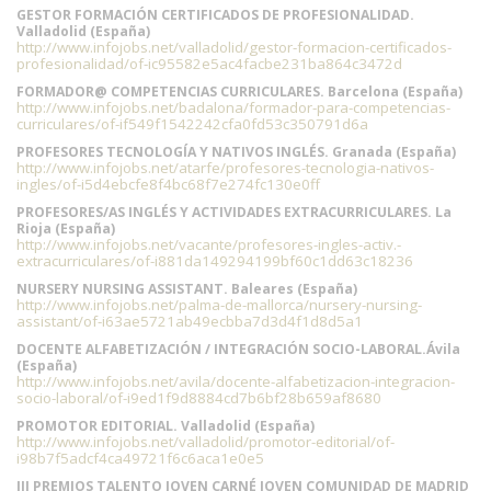
GESTOR FORMACIÓN CERTIFICADOS DE PROFESIONALIDAD.
Valladolid (España)
http://www.infojobs.net/valladolid/gestor-formacion-certificados-
profesionalidad/of-ic95582e5ac4facbe231ba864c3472d
FORMADOR@ COMPETENCIAS CURRICULARES. Barcelona (España)
http://www.infojobs.net/badalona/formador-para-competencias-
curriculares/of-if549f1542242cfa0fd53c350791d6a
PROFESORES TECNOLOGÍA Y NATIVOS INGLÉS. Granada (España)
http://www.infojobs.net/atarfe/profesores-tecnologia-nativos-
ingles/of-i5d4ebcfe8f4bc68f7e274fc130e0ff
PROFESORES/AS INGLÉS Y ACTIVIDADES EXTRACURRICULARES. La
Rioja (España)
http://www.infojobs.net/vacante/profesores-ingles-activ.-
extracurriculares/of-i881da149294199bf60c1dd63c18236
NURSERY NURSING ASSISTANT. Baleares (España)
http://www.infojobs.net/palma-de-mallorca/nursery-nursing-
assistant/of-i63ae5721ab49ecbba7d3d4f1d8d5a1
DOCENTE ALFABETIZACIÓN / INTEGRACIÓN SOCIO-LABORAL.Ávila
(España)
http://www.infojobs.net/avila/docente-alfabetizacion-integracion-
socio-laboral/of-i9ed1f9d8884cd7b6bf28b659af8680
PROMOTOR EDITORIAL. Valladolid (España)
http://www.infojobs.net/valladolid/promotor-editorial/of-
i98b7f5adcf4ca49721f6c6aca1e0e5
III PREMIOS TALENTO JOVEN CARNÉ JOVEN COMUNIDAD DE MADRID