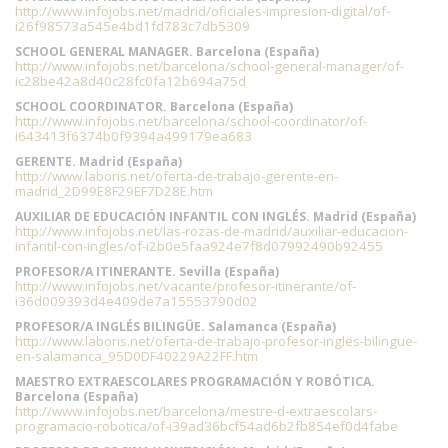
http://www.infojobs.net/madrid/oficiales-impresion-digital/of-
i26f98573a545e4bd1fd783c7db5309
SCHOOL GENERAL MANAGER. Barcelona (España)
http://www.infojobs.net/barcelona/school-general-manager/of-
ic28be42a8d40c28fc0fa12b694a75d
SCHOOL COORDINATOR. Barcelona (España)
http://www.infojobs.net/barcelona/school-coordinator/of-
i643413f6374b0f9394a499179ea683
GERENTE. Madrid (España)
http://www.laboris.net/oferta-de-trabajo-gerente-en-
madrid_2D99E8F29EF7D28E.htm
AUXILIAR DE EDUCACIÓN INFANTIL CON INGLÉS. Madrid (España)
http://www.infojobs.net/las-rozas-de-madrid/auxiliar-educacion-
infantil-con-ingles/of-i2b0e5faa924e7f8d07992490b92455
PROFESOR/A ITINERANTE. Sevilla (España)
http://www.infojobs.net/vacante/profesor-itinerante/of-
i36d009393d4e409de7a15553790d02
PROFESOR/A INGLÉS BILINGÜE. Salamanca (España)
http://www.laboris.net/oferta-de-trabajo-profesor-ingles-bilingue-
en-salamanca_95D0DF40229A22FF.htm
MAESTRO EXTRAESCOLARES PROGRAMACIÓN Y ROBÓTICA.
Barcelona (España)
http://www.infojobs.net/barcelona/mestre-d-extraescolars-
programacio-robotica/of-i39ad36bcf54ad6b2fb854ef0d4fabe