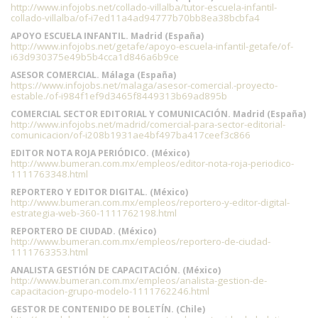
http://www.infojobs.net/collado-villalba/tutor-escuela-infantil-
collado-villalba/of-i7ed11a4ad94777b70bb8ea38bcbfa4
APOYO ESCUELA INFANTIL. Madrid (España)
http://www.infojobs.net/getafe/apoyo-escuela-infantil-getafe/of-
i63d930375e49b5b4cca1d846a6b9ce
ASESOR COMERCIAL. Málaga (España)
https://www.infojobs.net/malaga/asesor-comercial.-proyecto-
estable./of-i984f1ef9d3465f8449313b69ad895b
COMERCIAL SECTOR EDITORIAL Y COMUNICACIÓN. Madrid (España)
http://www.infojobs.net/madrid/comercial-para-sector-editorial-
comunicacion/of-i208b1931ae4bf497ba417ceef3c866
EDITOR NOTA ROJA PERIÓDICO. (México)
http://www.bumeran.com.mx/empleos/editor-nota-roja-periodico-
1111763348.html
REPORTERO Y EDITOR DIGITAL. (México)
http://www.bumeran.com.mx/empleos/reportero-y-editor-digital-
estrategia-web-360-1111762198.html
REPORTERO DE CIUDAD. (México)
http://www.bumeran.com.mx/empleos/reportero-de-ciudad-
1111763353.html
ANALISTA GESTIÓN DE CAPACITACIÓN. (México)
http://www.bumeran.com.mx/empleos/analista-gestion-de-
capacitacion-grupo-modelo-1111762246.html
GESTOR DE CONTENIDO DE BOLETÍN. (Chile)