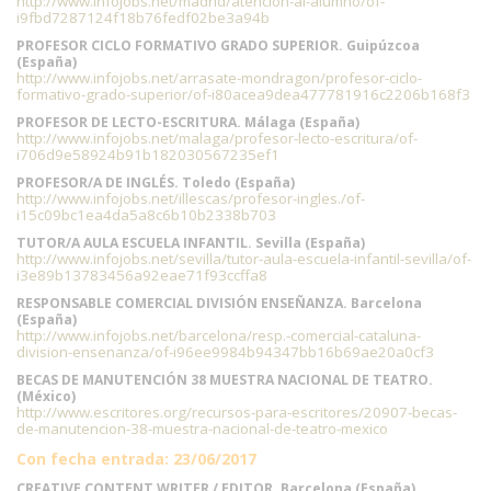
http://www.infojobs.net/madrid/atencion-al-alumno/of-
i9fbd7287124f18b76fedf02be3a94b
PROFESOR CICLO FORMATIVO GRADO SUPERIOR. Guipúzcoa
(España)
http://www.infojobs.net/arrasate-mondragon/profesor-ciclo-
formativo-grado-superior/of-i80acea9dea477781916c2206b168f3
PROFESOR DE LECTO-ESCRITURA. Málaga (España)
http://www.infojobs.net/malaga/profesor-lecto-escritura/of-
i706d9e58924b91b182030567235ef1
PROFESOR/A DE INGLÉS. Toledo (España)
http://www.infojobs.net/illescas/profesor-ingles./of-
i15c09bc1ea4da5a8c6b10b2338b703
TUTOR/A AULA ESCUELA INFANTIL. Sevilla (España)
http://www.infojobs.net/sevilla/tutor-aula-escuela-infantil-sevilla/of-
i3e89b13783456a92eae71f93ccffa8
RESPONSABLE COMERCIAL DIVISIÓN ENSEÑANZA. Barcelona
(España)
http://www.infojobs.net/barcelona/resp.-comercial-cataluna-
division-ensenanza/of-i96ee9984b94347bb16b69ae20a0cf3
BECAS DE MANUTENCIÓN 38 MUESTRA NACIONAL DE TEATRO.
(México)
http://www.escritores.org/recursos-para-escritores/20907-becas-
de-manutencion-38-muestra-nacional-de-teatro-mexico
Con fecha entrada: 23/06/2017
CREATIVE CONTENT WRITER / EDITOR. Barcelona (España)