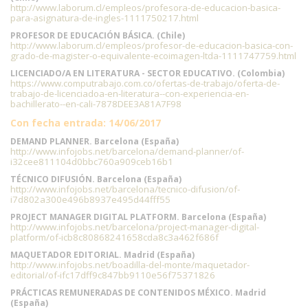
http://www.laborum.cl/empleos/profesora-de-educacion-basica-
para-asignatura-de-ingles-1111750217.html
PROFESOR DE EDUCACIÓN BÁSICA. (Chile)
http://www.laborum.cl/empleos/profesor-de-educacion-basica-con-
grado-de-magister-o-equivalente-ecoimagen-ltda-1111747759.html
LICENCIADO/A EN LITERATURA - SECTOR EDUCATIVO. (Colombia)
https://www.computrabajo.com.co/ofertas-de-trabajo/oferta-de-
trabajo-de-licenciadoa-en-literatura--con-experiencia-en-
bachillerato--en-cali-7878DEE3A81A7F98
Con fecha entrada: 14/06/2017
DEMAND PLANNER. Barcelona (España)
http://www.infojobs.net/barcelona/demand-planner/of-
i32cee811104d0bbc760a909ceb16b1
TÉCNICO DIFUSIÓN. Barcelona (España)
http://www.infojobs.net/barcelona/tecnico-difusion/of-
i7d802a300e496b8937e495d44fff55
PROJECT MANAGER DIGITAL PLATFORM. Barcelona (España)
http://www.infojobs.net/barcelona/project-manager-digital-
platform/of-icb8c80868241658cda8c3a462f686f
MAQUETADOR EDITORIAL. Madrid (España)
http://www.infojobs.net/boadilla-del-monte/maquetador-
editorial/of-ifc17dff9c847bb9110e56f75371826
PRÁCTICAS REMUNERADAS DE CONTENIDOS MÉXICO. Madrid
(España)