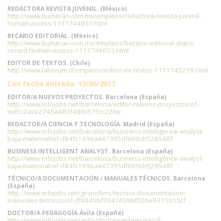
REDACTORA REVISTA JUVENIL. (México)
http://www.bumeran.com.mx/empleos/redactora-revista-juvenil-
human-access-1111744851.html
BECARIO EDITORIAL. (México)
http://www.bumeran.com.mx/empleos/becario-editorial-diario-
record-human-access-1111746653.html
EDITOR DE TEXTOS. (Chile)
http://www.laborum.cl/empleos/editor-de-textos-1111745218.html
Con fecha entrada: 12/06/2017
EDITOR/A NUEVOS PROYECTOS. Barcelona (España)
http://www.infojobs.net/barcelona/editor-nuevos-proyectos/of-
ied5c2ace2745a483f4d0c575cc22be
REDACTOR/A CIENCIA Y TECNOLOGÍA. Madrid (España)
http://www.infojobs.net/barcelona/business-intelligence-analyst-
baja-maternal/of-if84fc1496a447395df609cb528548f
BUSINESS INTELLIGENT ANALYST. Barcelona (España)
http://www.infojobs.net/barcelona/business-intelligence-analyst-
baja-maternal/of-if84fc1496a447395df609cb528548f
TÉCNICO/A DOCUMENTACIÓN / MANUALES TÉCNICOS. Barcelona
(España)
http://www.infojobs.net/granollers/tecnico-documentacion-
manuales-tecnicos/of-iff4849bf70474596f02be9315015cf
DOCTOR/A PEDAGOGÍA.Ávila (España)
http://www.infojobs.net/avila/doctor-pedagogia/of-