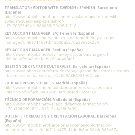
TRANSLATOR / EDITOR WITH SWEDISH / SPANISH. Barcelona
(España)
http://www.infojobs.net/barcelona/translator-amp-editor-with-
swedish-sueco-amp-spanish/of-
id7e70875d941b586065c73c05d1718
KEY ACCOUNT MANAGER. S/C Tenerife (España)
http://www.infojobs.net/santa-cruz-de-tenerife/key-account-
manager/of-i89711e8fcb43b0ba5270a33ea5c230
KEY ACCOUNT MANAGER. Sevilla (España)
http://www.infojobs.net/sevilla/key-account-manager/of-
idd38e16fb942a5afa99769ad4df48f
GESTIÓN DE CENTROS CULTURALES. Barcelona (España)
http://www.laboris.net/oferta-de-trabajo-gestio-de-centres-culturals-
--barcelona-en-barcelona_9D2659ABEA9314CD.htm
EDUCADORES/AS SOCIALES. Madrid (España)
http://www.infojobs.net/madrid/educadores-sociales-para-
licitacion/of-i5f9cb34e934458ac08c4dd702cac79
TÉCNICO DE FORMACIÓN. Valladolid (España)
http://www.infojobs.net/valladolid/tecnico-formacion/of-
i470a3060404801a81515cda98e5c99
DOCENTE FORMACIÓN Y ORIENTACIÓN LABORAL. Barcelona
(España)
http://www.infojobs.net/barcelona/docente-fol-formacion-
orientacion-laboral/of-id71bb475af4dedb8bd824dd548e87a