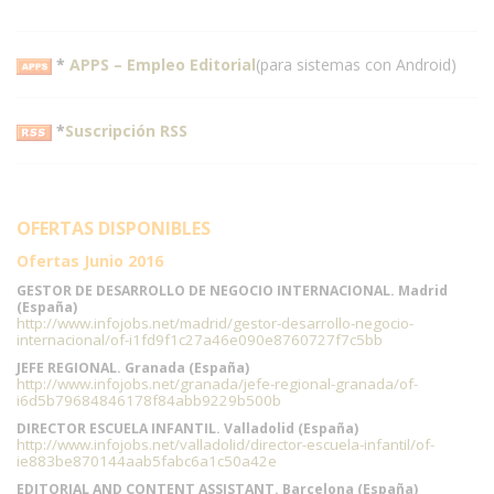
*
APPS – Empleo Editorial
(para sistemas con Android)
*
Suscripción RSS
OFERTAS DISPONIBLES
Ofertas Junio 2016
GESTOR DE DESARROLLO DE NEGOCIO INTERNACIONAL. Madrid
(España)
http://www.infojobs.net/madrid/gestor-desarrollo-negocio-
internacional/of-i1fd9f1c27a46e090e8760727f7c5bb
JEFE REGIONAL. Granada (España)
http://www.infojobs.net/granada/jefe-regional-granada/of-
i6d5b79684846178f84abb9229b500b
DIRECTOR ESCUELA INFANTIL. Valladolid (España)
http://www.infojobs.net/valladolid/director-escuela-infantil/of-
ie883be870144aab5fabc6a1c50a42e
EDITORIAL AND CONTENT ASSISTANT. Barcelona (España)