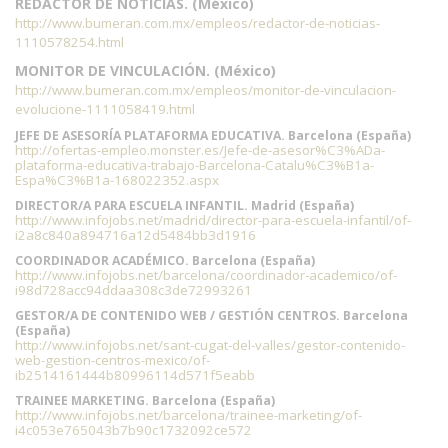
REDACTOR DE NOTICIAS. (México)
http://www.bumeran.com.mx/empleos/redactor-de-noticias-
1110578254.html
MONITOR DE VINCULACIÓN. (México)
http://www.bumeran.com.mx/empleos/monitor-de-vinculacion-
evolucione-1111058419.html
JEFE DE ASESORÍA PLATAFORMA EDUCATIVA. Barcelona (España)
http://ofertas-empleo.monster.es/Jefe-de-asesor%C3%ADa-
plataforma-educativa-trabajo-Barcelona-Catalu%C3%B1a-
Espa%C3%B1a-168022352.aspx
DIRECTOR/A PARA ESCUELA INFANTIL. Madrid (España)
http://www.infojobs.net/madrid/director-para-escuela-infantil/of-
i2a8c840a894716a12d5484bb3d1916
COORDINADOR ACADÉMICO. Barcelona (España)
http://www.infojobs.net/barcelona/coordinador-academico/of-
i98d728acc94ddaa308c3de72993261
GESTOR/A DE CONTENIDO WEB / GESTIÓN CENTROS. Barcelona
(España)
http://www.infojobs.net/sant-cugat-del-valles/gestor-contenido-
web-gestion-centros-mexico/of-
ib2514161444b80996114d571f5eabb
TRAINEE MARKETING. Barcelona (España)
http://www.infojobs.net/barcelona/trainee-marketing/of-
i4c053e765043b7b90c1732092ce572