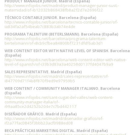
PRODUCT MANAGER JUNIOR. Madrid (España)
http://www.infojobs.net/madrid/product-manager-junior-sust.-
maternidad/of-ib12032b868438fb8a2f2d7e2696f22
TÉCNICO CONTABLE JUNIOR. Barcelona (España)
http://www.infojobs.net/barcelona/tecnico-contable-junior/of-
ia834fa2af54beab7c883b3ab74e4de
PROGRAMA TALENTUM (BETERLSMANN). Barcelona (España)
http://www.infojobs.net/barcelona/programa-talentum-
bertelsmann/of-i8cb9cfbea84800bf7231dfdf6ab3d1
WEB CONTENT EDITOR WITH NATIVE LEVEL OF SPANISH. Barcelona
(España)
http://www.infojobs.net/barcelona/web-content-editor-with-native-
level-of-spanish/of-i33b3d83a3a40258d0137fd4047b9a9
SALES REPRESENTATIVE. Madrid (España)
http://www.infojobs.net/madrid/sales-representative/of-
i847709d71f4b8f870f9ed9e97959b5
WEB CONTENT / COMMUNITY MANAGER ITALIANO. Barcelona
(España)
http://www.infojobs.net/sant-cugat-del-valles/web-content-
community-manager-italia/of-
i99aa85ce2d4252b204e7c7bd442117
DISEÑADOR GRÁFICO. Madrid (España)
http://www.infojobs.net/madrid/disenador-grafico/of-
if2a77fac0845f3bbb23acf0988ed08
BECA PRÁCTICAS MARKETING DIGITAL. Madrid (España)