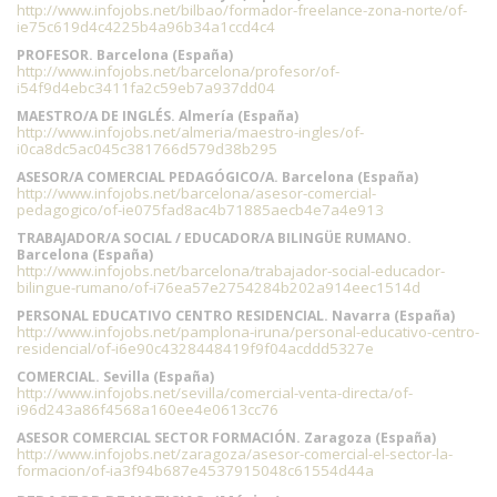
http://www.infojobs.net/bilbao/formador-freelance-zona-norte/of-
ie75c619d4c4225b4a96b34a1ccd4c4
PROFESOR. Barcelona (España)
http://www.infojobs.net/barcelona/profesor/of-
i54f9d4ebc3411fa2c59eb7a937dd04
MAESTRO/A DE INGLÉS. Almería (España)
http://www.infojobs.net/almeria/maestro-ingles/of-
i0ca8dc5ac045c381766d579d38b295
ASESOR/A COMERCIAL PEDAGÓGICO/A. Barcelona (España)
http://www.infojobs.net/barcelona/asesor-comercial-
pedagogico/of-ie075fad8ac4b71885aecb4e7a4e913
TRABAJADOR/A SOCIAL / EDUCADOR/A BILINGÜE RUMANO.
Barcelona (España)
http://www.infojobs.net/barcelona/trabajador-social-educador-
bilingue-rumano/of-i76ea57e2754284b202a914eec1514d
PERSONAL EDUCATIVO CENTRO RESIDENCIAL. Navarra (España)
http://www.infojobs.net/pamplona-iruna/personal-educativo-centro-
residencial/of-i6e90c4328448419f9f04acddd5327e
COMERCIAL. Sevilla (España)
http://www.infojobs.net/sevilla/comercial-venta-directa/of-
i96d243a86f4568a160ee4e0613cc76
ASESOR COMERCIAL SECTOR FORMACIÓN. Zaragoza (España)
http://www.infojobs.net/zaragoza/asesor-comercial-el-sector-la-
formacion/of-ia3f94b687e4537915048c61554d44a