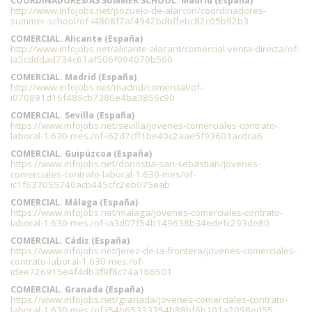
COORDINADORES/AS SUMMER SCHOOL. Madrid (España)
http://www.infojobs.net/pozuelo-de-alarcon/coordinadores-
summer-school/of-i4808f7af4942bdbffebc82c05b92b3
COMERCIAL. Alicante (España)
http://www.infojobs.net/alicante-alacant/comercial-venta-directa/of-
ia5cdddad734c61af506f094070b560
COMERCIAL. Madrid (España)
http://www.infojobs.net/madrid/comercial/of-
i070891d16f489cb7380e4ba3856c90
COMERCIAL. Sevilla (España)
https://www.infojobs.net/sevilla/jovenes-comerciales-contrato-
laboral-1.630-mes./of-i62d7cff1be40c2aae5f93601acdca6
COMERCIAL. Guipúzcoa (España)
https://www.infojobs.net/donostia-san-sebastian/jovenes-
comerciales-contrato-laboral-1.630-mes/of-
ic1f637055740acb445cfc2eb075eab
COMERCIAL. Málaga (España)
https://www.infojobs.net/malaga/jovenes-comerciales-contrato-
laboral-1.630-mes./of-ia3d07f54b149638b34edefc293de80
COMERCIAL. Cádiz (España)
https://www.infojobs.net/jerez-de-la-frontera/jovenes-comerciales-
contrato-laboral-1.630-mes./of-
idee726915e4f4db3f9f8c74a1b8501
COMERCIAL. Granada (España)
https://www.infojobs.net/granada/jovenes-comerciales-contrato-
laboral-1.630-mes./of-i54b65333354b88bf6b101a2098ed55