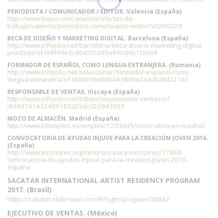
PERIODISTA / COMUNICADOR / EDITOR. Valencia (España)
http://www.loquo.com/anuncio/ofertas-de-
trabajo/valencia/periodista-comunicador-editor/V2200029
BECA DE DISEÑO Y MARKETING DIGITAL. Barcelona (España)
http://www.infojobs.net/barcelona/beca-diseno-marketing-digital-
practicas/of-i99f49e3c4045f2899e990d6b1fa669
FORMADOR DE ESPAÑOL COMO LENGUA EXTRANJERA. (Rumania)
http://www.infojobs.net/seleccionar/formador-espanol-como-
lengua-extranjera/of-id46956e0d0463898e243dfa9d221e2
RESPONSABLE DE VENTAS. Vizcaya (España)
http://www.infojobs.net/bilbao/responsable-ventas/of-
i9d40741431409187d25dcd259d3597
MOZO DE ALMACÉN. Madrid (España)
http://www.kitempleo.es/empleo/1203345/mozo-almacen-madrid/
CONVOCATORIA DE AYUDAS INJUVE PARA LA CREACIÓN JOVEN 2016.
(España)
http://www.escritores.org/recursos-para-escritores/17468-
convocatoria-de-ayudas-injuve-para-la-creacion-joven-2016-
espana
SACATAR INTERNATIONAL ARTIST RESIDENCY PROGRAM
2017. (Brasil)
https://sacatar.slideroom.com/#/login/program/30842
EJECUTIVO DE VENTAS. (México)