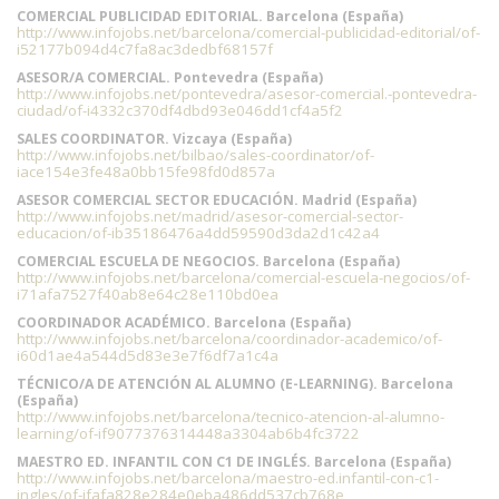
COMERCIAL PUBLICIDAD EDITORIAL. Barcelona (España)
http://www.infojobs.net/barcelona/comercial-publicidad-editorial/of-
i52177b094d4c7fa8ac3dedbf68157f
ASESOR/A COMERCIAL. Pontevedra (España)
http://www.infojobs.net/pontevedra/asesor-comercial.-pontevedra-
ciudad/of-i4332c370df4dbd93e046dd1cf4a5f2
SALES COORDINATOR. Vizcaya (España)
http://www.infojobs.net/bilbao/sales-coordinator/of-
iace154e3fe48a0bb15fe98fd0d857a
ASESOR COMERCIAL SECTOR EDUCACIÓN. Madrid (España)
http://www.infojobs.net/madrid/asesor-comercial-sector-
educacion/of-ib35186476a4dd59590d3da2d1c42a4
COMERCIAL ESCUELA DE NEGOCIOS. Barcelona (España)
http://www.infojobs.net/barcelona/comercial-escuela-negocios/of-
i71afa7527f40ab8e64c28e110bd0ea
COORDINADOR ACADÉMICO. Barcelona (España)
http://www.infojobs.net/barcelona/coordinador-academico/of-
i60d1ae4a544d5d83e3e7f6df7a1c4a
TÉCNICO/A DE ATENCIÓN AL ALUMNO (E-LEARNING). Barcelona
(España)
http://www.infojobs.net/barcelona/tecnico-atencion-al-alumno-
learning/of-if9077376314448a3304ab6b4fc3722
MAESTRO ED. INFANTIL CON C1 DE INGLÉS. Barcelona (España)
http://www.infojobs.net/barcelona/maestro-ed.infantil-con-c1-
ingles/of-ifafa828e284e0eba486dd537cb768e