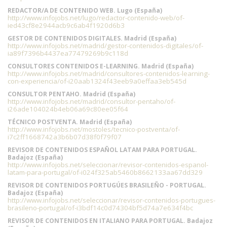
REDACTOR/A DE CONTENIDO WEB. Lugo (España)
http://www.infojobs.net/lugo/redactor-contenido-web/of-
ied43cf8e2944acb9c6ab4f1920d6b3
GESTOR DE CONTENIDOS DIGITALES. Madrid (España)
http://www.infojobs.net/madrid/gestor-contenidos-digitales/of-
ia89f7396b4437ea77479269b9c118d
CONSULTORES CONTENIDOS E-LEARNING. Madrid (España)
http://www.infojobs.net/madrid/consultores-contenidos-learning-
con-experiencia/of-i20aab1324f43eeb9a0effaa3eb545d
CONSULTOR PENTAHO. Madrid (España)
http://www.infojobs.net/madrid/consultor-pentaho/of-
i26ade104024b4eb06a69c80ee05f64
TÉCNICO POSTVENTA. Madrid (España)
http://www.infojobs.net/mostoles/tecnico-postventa/of-
i7c2ff1668742a3b6b07d38f0f79f07
REVISOR DE CONTENIDOS ESPAÑOL LATAM PARA PORTUGAL.
Badajoz (España)
http://www.infojobs.net/seleccionar/revisor-contenidos-espanol-
latam-para-portugal/of-i024f325ab5460b8662133aa67dd329
REVISOR DE CONTENIDOS PORTUGÚES BRASILEÑO - PORTUGAL.
Badajoz (España)
http://www.infojobs.net/seleccionar/revisor-contenidos-portugues-
brasileno-portugal/of-i3bdf14c0d74304bf5d74a7e634f4bc
REVISOR DE CONTENIDOS EN ITALIANO PARA PORTUGAL. Badajoz