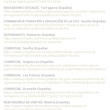
i2a76ab18dc4ca3ad1f1cdd72f1324e
EDUCADORES SOCIALES. Tarragona (España)
http://www.infojobs.net/tarragona/educadores-sociales-suplencias-
tarragona/of-i56c75d01be4e629c601f600c7022bf
FORMADOR/A FONIATRÍA Y EDUCACIÓN DE LA VOZ. Sevilla (España)
http://www.infojobs.net/sevilla/formador-foniatria-educacion-la-
voz/of-i3d8a47e1ac46339038ffc49cdfcf3e
DEPENDIENTE. Baleares (España)
http://www.infojobs.net/eivissa/dependiente/of-
i4318f3b30448af89cda97d1104a199
COMERCIAL. Sevilla (España)
https://www.infojobs.net/sevilla/comercial-sin-experiencia.-te-
formamos/of-id5c6e968ca4caf9ba2ddbef1fbc4e2
COMERCIAL. Guipúzcoa (España)
https://www.infojobs.net/donostia-san-sebastian/comercial-sin-
experiencia.-te-formamos/of-i98050ed61e4e9498e2c82953a90ecc
COMERCIAL. Las Palmas (España)
https://www.infojobs.net/las-palmas-de-gran-canaria/comercial-sin-
experiencia.-te-formamos/of-i08686ef10f4e189f96dedbca158ba9
COMERCIAL. Granada (España)
https://www.infojobs.net/granada/comercial-sin-experiencia.-te-
formamos/of-ia18efe690b417ea521361ce55541c6
RESPONSABLE DE VENTAS. Madrid (España)
http://www.infojobs.net/madrid/responsable-ventas/of-
i10a1e024d545bcb2f940a73b650380