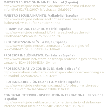
MAESTRO EDUCACIÓN INFANTIL. Madrid (España)
http://www.infojobs.net/rivas-vaciamadrid/maestro-educacion-
infantil/of-if2c78a29074fcfacbacaa13da9969f
MAESTRO ESCUELA INFANTIL. Valladolid (España)
http://www.infojobs.net/valladolid/maestro-escuela-infantil/of-
ibabea90f794e2e9fbe6780dc46388a
PRIMARY SCHOOL TEACHER. Madrid (España)
http://www.infojobs.net/madrid/primary-school-teacher/of-
i80d85bc4e24924a3a6c57b551db3f4
PROFESORES/AS INGLÉS. La Rioja (España)
http://www.infojobs.net/seleccionar/profesores-ingles./of-
ieaa2d0fdd7452b8d6483fdbccb96e8
PROFESOR INGLÉS NATIVO. Cantabria (España)
http://www.laboris.net/oferta-de-trabajo-profesor-ingles-nativo-en-
cantabria_B2A46E6694D5A13A.htm
PROFESOR/A NATIVO CON INGLÉS. Madrid (España)
http://www.laboris.net/oferta-de-trabajo-profesor-nativo-con-ingles-
en-madrid_3A25D026574B95E4.htm
PROFESOR/A RELIGIÓN ESO / BTO. Madrid (España)
http://www.infojobs.net/rivas-vaciamadrid/profesor-religion-eso-
bto/of-ia96cec19434ac4a4bc73b8e31fa331
COMERCIAL EXTERIOR - DISTRIBUCIÓN INTERNACIONAL. Barcelona
(España)
http://www.infojobs.net/barcelona/comercial-exterior-distribucion-
internacional/of-i0ed0bedd8248128cc6c7d71358f431