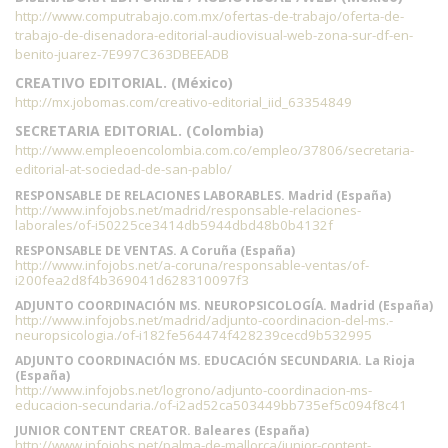
http://www.computrabajo.com.mx/ofertas-de-trabajo/oferta-de-
trabajo-de-disenadora-editorial-audiovisual-web-zona-sur-df-en-
benito-juarez-7E997C363DBEEADB
CREATIVO EDITORIAL. (México)
http://mx.jobomas.com/creativo-editorial_iid_63354849
SECRETARIA EDITORIAL. (Colombia)
http://www.empleoencolombia.com.co/empleo/37806/secretaria-
editorial-at-sociedad-de-san-pablo/
RESPONSABLE DE RELACIONES LABORABLES. Madrid (España)
http://www.infojobs.net/madrid/responsable-relaciones-
laborales/of-i50225ce3414db5944dbd48b0b4132f
RESPONSABLE DE VENTAS. A Coruña (España)
http://www.infojobs.net/a-coruna/responsable-ventas/of-
i200fea2d8f4b369041d628310097f3
ADJUNTO COORDINACIÓN MS. NEUROPSICOLOGÍA. Madrid (España)
http://www.infojobs.net/madrid/adjunto-coordinacion-del-ms.-
neuropsicologia./of-i182fe564474f428239cecd9b532995
ADJUNTO COORDINACIÓN MS. EDUCACIÓN SECUNDARIA. La Rioja
(España)
http://www.infojobs.net/logrono/adjunto-coordinacion-ms-
educacion-secundaria./of-i2ad52ca503449bb735ef5c094f8c41
JUNIOR CONTENT CREATOR. Baleares (España)
http://www.infojobs.net/palma-de-mallorca/junior-content-