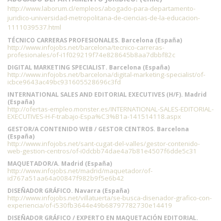
http://www.laborum.cl/empleos/abogado-para-departamento-
juridico-universidad-metropolitana-de-ciencias-de-la-educacion-
1111039537.html
TÉCNICO CARRERAS PROFESIONALES. Barcelona (España)
http://www.infojobs.net/barcelona/tecnico-carreras-
profesionales/of-i1f029219f74e828645b8aa7dbbf82c
DIGITAL MARKETING SPECIALIST. Barcelona (España)
http://www.infojobs.net/barcelona/digital-marketing-specialist/of-
icbce9643ac49bc931605528696c3fd
INTERNATIONAL SALES AND EDITORIAL EXECUTIVES (H/F). Madrid
(España)
http://ofertas-empleo.monster.es/INTERNATIONAL-SALES-EDITORIAL-
EXECUTIVES-H-F-trabajo-Espa%C3%B1a-141514118.aspx
GESTOR/A CONTENIDO WEB / GESTOR CENTROS. Barcelona
(España)
http://www.infojobs.net/sant-cugat-del-valles/gestor-contenido-
web-gestion-centros/of-i0dcbb74dae4a7b81e4507f6dde5c31
MAQUETADOR/A. Madrid (España)
http://www.infojobs.net/madrid/maquetador/of-
id767a51aa64a00847f982b9f5e6b42
DISEÑADOR GRÁFICO. Navarra (España)
http://www.infojobs.net/villatuerta/se-busca-disenador-grafico-con-
experiencia/of-i530fb3644e49b68797782730e14419
DISEÑADOR GRÁFICO / EXPERTO EN MAQUETACIÓN EDITORIAL.