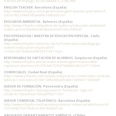
frances-en-malaga_85342A8AA67C37BE.htm
ENGLISH TEACHER. Barcelona (España)
http://www.infojobs.net/argentona/english-teacher-part-time/of-
i5b5e7822e84d3fba68661ddbaa51e1
EDUCADOR AMBIENTAL. Baleares (España)
http://www.infojobs.net/palma-de-mallorca/educador-ambiental-
mallorca/of-ic9ae9b6f4648e8a50ef268ccf06bd5
PSICOPEDAGOGA / MAESTRA DE EDUCACIÓN ESPECIAL. Cádiz
(España)
http://www.infojobs.net/jerez-de-la-frontera/psicopedagoga-
maestra-educacion-especial/of-
i1c0dcc587d4863af8b5f331fe11ba1
RESPONSABLE DE CAPTACIÓN DE ALUMNOS. Guipúzcoa (España)
http://www.infojobs.net/arrasate-mondragon/responsable-
captacion-alumnos/of-i2f63eb72f947dab84cd0226717a9e2
COMERCIALES. Ciudad Real (España)
https://www.infojobs.net/ciudad-real/jovenes-comerciales-contrato-
laboral-1.630-mes/of-i58138fed0b4d5dbb7cd9607150b0df
ASESOR DE FORMACIÓN. Pontevedra (España)
http://www.infojobs.net/vigo/asesor-formacion.-vigo./of-
i05dbc4c16b4a93a1560aeffd077591
ASESOR COMERCIAL TELEFÓNICO. Barcelona (España)
http://www.infojobs.net/barcelona/asesor-comercial-telefonico/of-
i19104401fc418c8c414f47b686f1d3
ABOGADO DEPARTAMENTO JURÍDICO. (Chile)