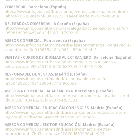
COMERCIAL. Barcelona (España)
https://www.infojobs.net/barcelona/jovenes-comerciales-contrato-
laboral-1.630-mes/of-i8a0397211a44f8aede09791b4a295a
DELEGADO/A COMERCIAL. A Coruña (España)
http://www.infojobs.net/a-coruna/delegado-comercial.-coruna./of-
i95081d905c4e7a8b3d3007117992e0
ASESOR COMERCIAL. Pontevedra (España)
http://www.infojobs.net/pontevedra/asesor-comercial.-pontevedra-
ciudad/of-iea0e9108554181a0611f894d19e4c3
VENTAS - CURSOS DE IDIOMAS AL EXTRANJERO. Barcelona (España)
http://www.infojobs.net/barcelona/ventas-cursos-idiomas-al-
extranjero/of-i92a46123f64556897b3f7245194f08
RESPONSABLE DE VENTAS. Madrid (España)
http://www.infojobs.net/madrid/responsable-ventas/of-
ia1504382dc4091a3964774df9cd0b9
ASESOR/A COMERCIAL ACADÉMICO/A. Barcelona (España)
http://www.infojobs.net/barcelona/asesor-comercial-academico/of-
id9058301a34e32b5f46787b4c87382
ASESOR COMERCIAL EDUCACIÓN CON INGLÉS. Madrid (España)
http://www.infojobs.net/madrid/asesor-comercial-educacion-con-
ingles/of-ib7d64c8e1440eeb81e1583227abd51
ASESOR COMERCIAL SECTOR EDUCACIÓN. Madrid (España)
http://www.infojobs.net/madrid/asesor-comercial-sector-
educacion/of-i7bd3a1eaac4e32870d8639304be993