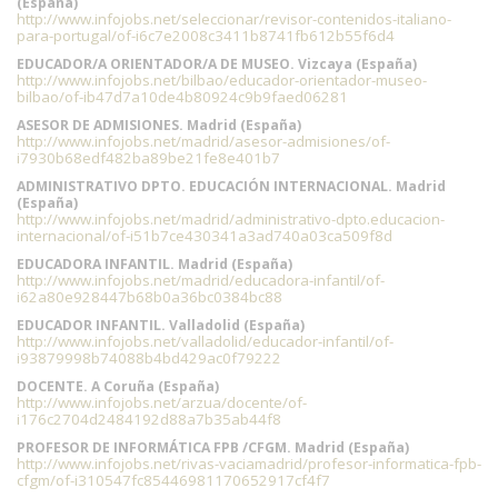
(España)
http://www.infojobs.net/seleccionar/revisor-contenidos-italiano-
para-portugal/of-i6c7e2008c3411b8741fb612b55f6d4
EDUCADOR/A ORIENTADOR/A DE MUSEO. Vizcaya (España)
http://www.infojobs.net/bilbao/educador-orientador-museo-
bilbao/of-ib47d7a10de4b80924c9b9faed06281
ASESOR DE ADMISIONES. Madrid (España)
http://www.infojobs.net/madrid/asesor-admisiones/of-
i7930b68edf482ba89be21fe8e401b7
ADMINISTRATIVO DPTO. EDUCACIÓN INTERNACIONAL. Madrid
(España)
http://www.infojobs.net/madrid/administrativo-dpto.educacion-
internacional/of-i51b7ce430341a3ad740a03ca509f8d
EDUCADORA INFANTIL. Madrid (España)
http://www.infojobs.net/madrid/educadora-infantil/of-
i62a80e928447b68b0a36bc0384bc88
EDUCADOR INFANTIL. Valladolid (España)
http://www.infojobs.net/valladolid/educador-infantil/of-
i93879998b74088b4bd429ac0f79222
DOCENTE. A Coruña (España)
http://www.infojobs.net/arzua/docente/of-
i176c2704d2484192d88a7b35ab44f8
PROFESOR DE INFORMÁTICA FPB /CFGM. Madrid (España)
http://www.infojobs.net/rivas-vaciamadrid/profesor-informatica-fpb-
cfgm/of-i310547fc85446981170652917cf4f7