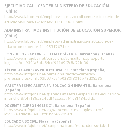
EJECUTIVO CALL CENTER MINISTERIO DE EDUCACIÓN.
(Chile)
http://www.laborum.cl/empleos/ejecutivo-call-center-ministerio-de-
educacion-lunes-a-viernes-1111034861.html
ADMINISTRATIVOS INSTITUCIÓN DE EDUCACIÓN SUPERIOR.
(Chile)
http://www.laborum.cl/empleos/administrativos-institucion-de-
educacion-superior-1110531767.html
CONSULTOR SAP EXPERTO EN LOGÍSTICA. Barcelona (España)
http://www.infojobs.net/barcelona/consultor-sap-experto-
logistica/of-i930fa6bfa64ccf941d9f7c8a72bf30
TÉCNICO CARRERAS PROFESIONALES. Barcelona (España)
http://www.infojobs.net/barcelona/tecnico-carreras-
profesionales/of-ifa03b9775c4b0280f8016b78d08235
MAESTRA ESPECIALISTA EN EDUCACIÓN INFANTIL. Barcelona
(España)
http://www.infojobs.net/granada/maestra-especialista-educacion-
infantil-0-3/of-i186a324ddf42ceba761e8f484acfdc
DOCENTE CURSO INGLÉS C1. Barcelona (España)
http://www.infojobs.net/vigo/docente-curso-ingles-c1/of-
ic55826adac486ea53cd1b4569705ed
EDUCADOR SOCIAL. Navarra (España)
http://www.infojobs.net/pamplona-iruna/educador-social/of-