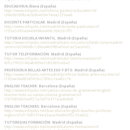
EDUCADOR/A.Álava (España)
http://www.infojobs.net/vitoria-gasteiz/educador/of-
i39e0b58fbc42b0b409474da22f3aa6
DOCENTE PARTICULAR. Madrid (España)
http://www.infojobs.net/madrid/docente-particular/of-
i709a5395a94e898be468c36b2b1ff1
TUTOR/A ESCUELA INFANTIL. Madrid (España)
http://www.infojobs.net/madrid/tutor-escuela-infantil-zona-madrid-
centro/of-i98d8c12bba4b5f80a50a1a25ace002
TUTOR TELEFORMACIÓN. Madrid (España)
http://www.infojobs.net/madrid/tutor-teleformacion/of-
ibfcc79fc5740ab909a7c833b5ce6a7
PROFESOR/A BELLAS ARTES ESO Y BTO. Madrid (España)
http://www.infojobs.net/madrid/profesor-bellas-artes-eso-bto/of-
i195aedad8345fc9c2789cc1ea82c76
ENGLISH TEACHER. Barcelona (España)
http://www.infojobs.net/santa-coloma-de-gramenet/english-
teacher-kids-us-santa-coloma-gramenet/of-
i7979856b5e4f27a7af754716ad64b8
ENGLISH TEACHERS. Barcelona (España)
http://www.infojobs.net/barcelona/english-teacher-profesor-
ingles/of-if17681f74e43aca7b4860f5235ab02
TUTORES/AS FORMACIÓN. Madrid (España)
http://www.infojobs.net/madrid/tutores-formacion/of-