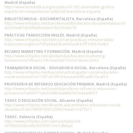
Madrid (España)
http://www.domestika.org/es/jobs/41192-disenador-grafico-
experto-en-maquetacion-editorial-barcelona-espana
BIBLIOTECARIO/A - DOCUMENTALISTA. Barcelona (España)
http://www.infojobs.net/barcelona/bibliotecario-documentalista/of-
i65949e87d545b0b0a6647b07b2be79
PRÁCTICAS TRADUCCIÓN INGLÉS. Madrid (España)
http://www.infojobs.net/seleccionar/practicas-remuneradas-
traduccion-ingles/of-iffa49ad3ba496aa83cfff10061beb2
BECARIO MARKETING Y FORMACIÓN. Madrid (España)
http://www.infojobs.net/alcobendas/becario-marketing-
formacion/of-ifbadc278c54a2b87552d19be6c3095
TRABAJADOR/A SOCIAL - EDUCADOR/A SOCIAL. Barcelona (España)
http://www.infojobs.net/barcelona/trabajador-social-educador-
social-exclusion/of-i7d7c47d5c54acaa0ef82ad816eaf26
PROFESOR/A DE REFUERZO EDUCACIÓN PRIMARIA. Madrid (España)
http://www.infojobs.net/madrid/profesor-refuerzo-educacion-
primaria/of-ie94571eb3346bcba846367e4ee6b57
TASOC O EDUCACIÓN SOCIAL. Alicante (España)
http://www.infojobs.net/alicante-alacant/tasoc-educacion-social-
alicante/of-idc798fd79f412f9fe74aa61247fa71
TASOC. Valencia (España)
http://www.infojobs.net/valencia/tasoc/of-
icf798594d24d6282f59515e1c8dca2