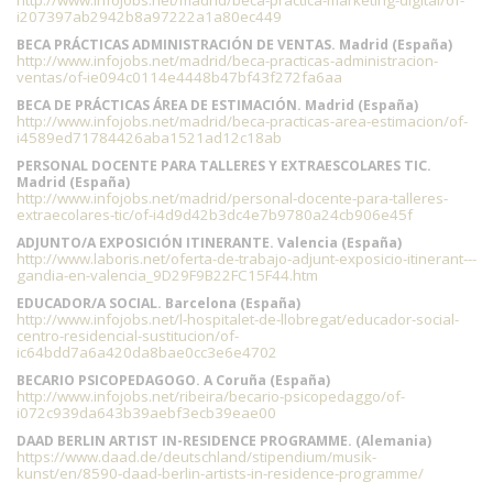
http://www.infojobs.net/madrid/beca-practica-marketing-digital/of-
i207397ab2942b8a97222a1a80ec449
BECA PRÁCTICAS ADMINISTRACIÓN DE VENTAS. Madrid (España)
http://www.infojobs.net/madrid/beca-practicas-administracion-
ventas/of-ie094c0114e4448b47bf43f272fa6aa
BECA DE PRÁCTICAS ÁREA DE ESTIMACIÓN. Madrid (España)
http://www.infojobs.net/madrid/beca-practicas-area-estimacion/of-
i4589ed71784426aba1521ad12c18ab
PERSONAL DOCENTE PARA TALLERES Y EXTRAESCOLARES TIC.
Madrid (España)
http://www.infojobs.net/madrid/personal-docente-para-talleres-
extraecolares-tic/of-i4d9d42b3dc4e7b9780a24cb906e45f
ADJUNTO/A EXPOSICIÓN ITINERANTE. Valencia (España)
http://www.laboris.net/oferta-de-trabajo-adjunt-exposicio-itinerant---
gandia-en-valencia_9D29F9B22FC15F44.htm
EDUCADOR/A SOCIAL. Barcelona (España)
http://www.infojobs.net/l-hospitalet-de-llobregat/educador-social-
centro-residencial-sustitucion/of-
ic64bdd7a6a420da8bae0cc3e6e4702
BECARIO PSICOPEDAGOGO. A Coruña (España)
http://www.infojobs.net/ribeira/becario-psicopedaggo/of-
i072c939da643b39aebf3ecb39eae00
DAAD BERLIN ARTIST IN-RESIDENCE PROGRAMME. (Alemania)
https://www.daad.de/deutschland/stipendium/musik-
kunst/en/8590-daad-berlin-artists-in-residence-programme/