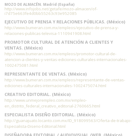
MOZO DE ALMACÉN. Madrid (España)
http://www.infojobs.net/getafe/mozo-almacen/of-
i7d75e663fe4d0bb55263c93e952085
EJECUTIVO DE PRENSA Y RELACIONES PÚBLICAS. (México)
http://www.bumeran.com.mx/empleos/ejecutivo-de-prensa-y-
relaciones-publicas-televisa-1110941908.html
PROMOTOR CULTURAL DE ATENCIÓN A CLIENTES Y
VENTAS. (México)
http://www.bumeran.com.mx/empleos/promotor-cultural-de-
atencion-a-clientes-y-ventas-ediciones-culturales-internacionales-
1002475081.html
REPRESENTANTE DE VENTAS. (México)
http://www.bumeran.com.mx/empleos/representante-de-ventas-
ediciones-culturales-internacionales-1002475074.html
CREATIVO EDITORIAL. (México)
http://www.unmejorempleo.com.mx/empleo-
en_distrito_federal_creativo_editorial-2760665.html
ESPECIALISTA DISEÑO EDITORIAL. (México)
http://guanajuato.locanto.com.mx/ID_918099563/Oferta-de-trabajo-
Especialista-Diseno-Editorial.html
DISEÑADORA EDITORIAL / AUDIOVISUAL /WEB. (México)