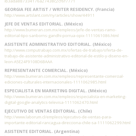
ib3ada887334176a27438c2cf6f7771
GEORGIA FEE ARTIST / WRITER RESIDENCY. (Francia)
http://www.artslant.com/ny/articles/show/44911
JEFE DE VENTAS EDITORIAL. (México)
http://www.bumeran.com.mx/empleos/jefe-de-ventas-ramo-
editorial-tipo-sanborns-gandhi-porrua-opix-1111061086.html
ASISTENTE ADMINISTRATIVO EDITORIAL. (México)
http://www.computrabajo.com.mx/ofertas-de-trabajo/oferta-de-
trabajo-de-asistente-administrativo-editorial-de-estilo-y-diseno-en-
leon-A5E24F9108D6BAAA
REPRESENTANTE COMERCIAL. (México)
http://www.bumeran.com.mx/empleos/representante-comercial-
ediciones-culturales-internacionales-1111062985.html
ESPECIALISTA EN MARKETING DIGITAL. (México)
http://www.bumeran.com.mx/empleos/especialista-en-marketing-
digital-google-analytics-televisa-1111062470.html
EJECUTIVO DE VENTAS EDITORIAL. (Chile)
http://www.laborum.cl/empleos/ejecutivo-de-ventas-para-
importante-editorial-rancagua-direcciona-chile-sa-1111062299.html
ASISTENTE EDITORIAL. (Argentina)