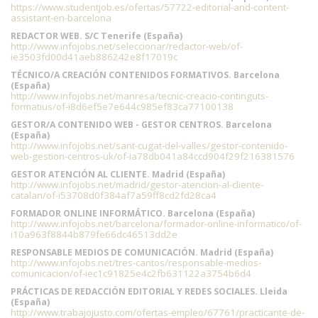
https://www.studentjob.es/ofertas/57722-editorial-and-content-
assistant-en-barcelona
REDACTOR WEB. S/C Tenerife (España)
http://www.infojobs.net/seleccionar/redactor-web/of-
ie3503fd00d41aeb886242e8f17019c
TÉCNICO/A CREACIÓN CONTENIDOS FORMATIVOS. Barcelona
(España)
http://www.infojobs.net/manresa/tecnic-creacio-continguts-
formatius/of-i8d6ef5e7e644c985ef83ca77100138
GESTOR/A CONTENIDO WEB - GESTOR CENTROS. Barcelona
(España)
http://www.infojobs.net/sant-cugat-del-valles/gestor-contenido-
web-gestion-centros-uk/of-ia78db041a84ccd904f29f216381576
GESTOR ATENCIÓN AL CLIENTE. Madrid (España)
http://www.infojobs.net/madrid/gestor-atencion-al-cliente-
catalan/of-i53708d0f384af7a59ff8cd2fd28ca4
FORMADOR ONLINE INFORMÁTICO. Barcelona (España)
http://www.infojobs.net/barcelona/formador-online-informatico/of-
i10a963f8844b879fe66dc46513dd2e
RESPONSABLE MEDIOS DE COMUNICACIÓN. Madrid (España)
http://www.infojobs.net/tres-cantos/responsable-medios-
comunicacion/of-iec1c91825e4c2fb631122a3754b6d4
PRÁCTICAS DE REDACCIÓN EDITORIAL Y REDES SOCIALES. Lleida
(España)
http://www.trabajojusto.com/ofertas-empleo/67761/practicante-de-