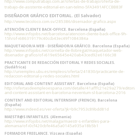
http://www.computrabajo.com.ar/ofertas-de-trabajo/oferta-de-
trabajo-de-asistente-editorial-en-san-telmo-5FA3491AFCCBB83F
DISEÑADOR GRÁFICO EDITORIAL. (El Salvador)
http://www.tecoloco.com.sv/285386/diseniador-grafico.aspx
ATENCIÓN CLIENTE BACK-OFFICE. Barcelona (España)
http://www.infojobs.net/barcelona/atencion-cliente-back-office-9h-
15h/of-i686319179c40ccb43ec49f1084384a
MAQUETADOR/A WEB - DISEÑADOR/A GRÁFICO. Barcelona (España)
http://www.infojobs.net/cornella-de-llobregat/maquetador-web-
disenador-grafico/of-i619e65645e420ab43ced92e6166c38
PRACTICANTE DE REDACCIÓN EDITORIAL Y REDES SOCIALES.
(Sudáfrica)
http://uniempleo.ubu.es/empleos/oferta/241830/practicante-de-
redaccion-editorial-y-redes-sociales.html
EDITORIAL AND CONTENT ASSISTANT. Barcelona (España)
http://ofertasdeempleoespana.com/detalle/41afffc21e29a279/editoria
and-content-assistant-en-barcelona-neventum-sl-barcelona-2016
CONTENT AND EDITORIAL INTERNSHIP (FRENCH). Barcelona
(España)
http://www.indeed.es/ver-oferta?jk=b9c7953c89bdd81d
MAESTR@S INFANTILES. (Alemania)
http://www.infojobs.net/malaga/maestr-s-infantiles-para-
alemania/of-i0cf420cbfe46a5a0145a935a18b5b1
FORMADOR FREELANCE. Vizcaya (España)