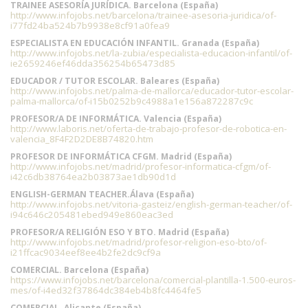
TRAINEE ASESORÍA JURÍDICA. Barcelona (España)
http://www.infojobs.net/barcelona/trainee-asesoria-juridica/of-
i77fd24ba524b7b9938e8cf91a0fea9
ESPECIALISTA EN EDUCACIÓN INFANTIL. Granada (España)
http://www.infojobs.net/la-zubia/especialista-educacion-infantil/of-
ie2659246ef46dda356254b65473d85
EDUCADOR / TUTOR ESCOLAR. Baleares (España)
http://www.infojobs.net/palma-de-mallorca/educador-tutor-escolar-
palma-mallorca/of-i15b0252b9c4988a1e156a872287c9c
PROFESOR/A DE INFORMÁTICA. Valencia (España)
http://www.laboris.net/oferta-de-trabajo-profesor-de-robotica-en-
valencia_8F4F2D2DE8B74820.htm
PROFESOR DE INFORMÁTICA CFGM. Madrid (España)
http://www.infojobs.net/madrid/profesor-informatica-cfgm/of-
i42c6db38764ea2b03873ae1db90d1d
ENGLISH-GERMAN TEACHER.Álava (España)
http://www.infojobs.net/vitoria-gasteiz/english-german-teacher/of-
i94c646c205481ebed949e860eac3ed
PROFESOR/A RELIGIÓN ESO Y BTO. Madrid (España)
http://www.infojobs.net/madrid/profesor-religion-eso-bto/of-
i21ffcac9034eef8ee4b2fe2dc9cf9a
COMERCIAL. Barcelona (España)
https://www.infojobs.net/barcelona/comercial-plantilla-1.500-euros-
mes/of-i4ed32f37864dc384eb4b8fc4464fe5
COMERCIAL. Alicante (España)