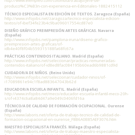
http://www.elempleo.com/colombia/trabajo/Jefe-de-
producci%C3%B3n-con-experiencia-en-Editoriales-1882415112
TÉCNICO ESPECIALISTA EN EDICIÓN DE TEXTOS. Zaragoza (España)
http://www.infojobs.net/zaragoza/tecnico-especialista-edicion-
textos/of-ibef34fe23b4c9ba096017554cd87e0
DISEÑO GRÁFICO PREIMPRESIÓN ARTES GRÁFICAS. Navarra
(España)
http://www.infojobs.net/pamplona-iruna/diseno-grafico-
preimpresion-artes-graficas/of-
idb4e40f8f04b559315188fa68fc67a
PRÁCTICAS CONTENIDOS ITALIANO. Madrid (España)
http://www.infojobs.net/seleccionar/practicas-remuneradas-
contenidos-italiano/of-id8ed8fac084195b60ead6b9881cd9d
CUIDADOR/A DE NIÑOS. (Reino Unido)
http://www.infojobs.net/seleccionar/cuidador-ninos/of-
i17089861e94c1f8ad883647043b62d
EDUCADOR/A ESCUELA INFANTIL. Madrid (España)
http://www.infojobs.net/meco/educador-escuela-infantil-meco-20h-
s/of-i4374c6a8a84d47a9e049c0406fd16a
TÉCNICO/A DE CALIDAD DE FORMACIÓN OCUPACIONAL. Ourense
(España)
http://www.laboris.net/oferta-de-trabajo-tecnico-de-calidad-de-
formacion-ocupacional-en-ourense_F8B6A0B85AEF3076.htm
MAESTRO ESPECIALISTA FRANCÉS. Málaga (España)
http://www.laboris.net/oferta-de-trabajo-maestro-especialista-