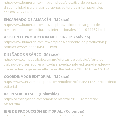
http://www.bumeran.com.mx/empleos/ejecutivo-de-ventas-con-
disponibilidad-para-viajar-ediciones-culturales-internacionales-
1110967679.html
ENCARGADO DE ALMACÉN. (México)
http://www.bumeran.com.mx/empleos/solicito-encargado-de-
almacen-ediciones-culturales-internacionales-1111044467.html
ASISTENTE PRODUCCIÓN NOTICIAS JR. (México)
http://www.bumeran.com.mx/empleos/asistente-de-produccion-jr.-
noticias-azteca-1111045836.html
DISEÑADOR GRÁFICO. (México)
http://www.computrabajo.com.mx/ofertas-de-trabajo/oferta-de-
trabajo-de-disenador-grafico-diseno-editorial-y-edicion-de-video-y-
manejo-d-eimegenes-en-tlalnepantla-de-baz-73B514A35AD76134
COORDINADOR EDITORIAL. (México)
https://www.universiaempleo.com/empleos/oferta/2118528/coordina
editorial.html
IMPRESOR OFFSET. (Colombia)
http://co.trabajando.com/empleos/oferta/719034/impresor-
offset.html
JEFE DE PRODUCCIÓN EDITORIAL. (Colombia)