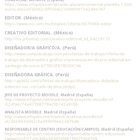
https://www.infojobs.net/alicante-alacant/comercial-plantilla-1.500-
euros-mes/of-ib092c9f9594cc1b990997542d4e187
EDITOR. (México)
https://www.occ.com.mx/Empleo/Oferta/9070960-editor
CREATIVO EDITORIAL. (México)
http://mx.jobomas.com/creativo-editorial_iid_64229170
DISEÑADOR/A GRÁFICO/A. (Perú)
http://www.computrabajo.com.pe/ofertas-de-trabajo/oferta-de-
trabajo-de-disenadora-grafico-experiencia-en-diseno-editorial-en-
santiago-de-surco-677B03F878D60CA6
DISEÑADORA GRÁFICA. (Perú)
http://aptitus.com/ofertas-de-trabajo/disenadora--didactica-
editores-sac--cercado-de-lima-ybdp6
JEFE DE PROYECTO MOODLE. Madrid (España)
http://www.infojobs.net/madrid/jefe-proyecto-moodle/of-
i524faec74a477b8778ec9b742a9c06
ANALISTA MOODLE. Madrid (España)
http://www.infojobs.net/madrid/analista-moodle/of-
id2d6b9933d42c9a3990f9e623476de
RESPONSABLE DE CENTRO (EDUCACIÓN/CAMPUS). Madrid (España)
http://www.infojobs.net/madrid/responsable-centro-educacion-
campus/of-ic1a9c3dfa343d5af6b1f902f3e8768