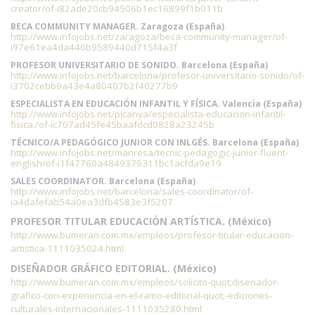
creator/of-i82ade20cb94506b1ec16899f1b011b
BECA COMMUNITY MANAGER. Zaragoza (España)
http://www.infojobs.net/zaragoza/beca-community-manager/of-
i97e61ea4da440b9589440d715f4a3f
PROFESOR UNIVERSITARIO DE SONIDO. Barcelona (España)
http://www.infojobs.net/barcelona/profesor-universitario-sonido/of-
i3702cebb9a43e4a80407b2f40277b9
ESPECIALISTA EN EDUCACIÓN INFANTIL Y FÍSICA. Valencia (España)
http://www.infojobs.net/picanya/especialista-educacion-infantil-
fisica./of-ic707ad45fe45baafdcd0828a23245b
TÉCNICO/A PEDAGÓGICO JUNIOR CON INLGÉS. Barcelona (España)
http://www.infojobs.net/manresa/tecnic-pedagogic-junior-fluent-
english/of-i1f47760a4849379311bc1acfda9e19
SALES COORDINATOR. Barcelona (España)
http://www.infojobs.net/barcelona/sales-coordinator/of-
ia4dafefab54a0ea3dfb4583e3f5207
PROFESOR TITULAR EDUCACIÓN ARTÍSTICA. (México)
http://www.bumeran.com.mx/empleos/profesor-titular-educacion-
artistica-1111035024.html
DISEÑADOR GRÁFICO EDITORIAL. (México)
http://www.bumeran.com.mx/empleos/solicito-quot;disenador-
grafico-con-experiencia-en-el-ramo-editorial-quot;-ediciones-
culturales-internacionales-1111035280.html