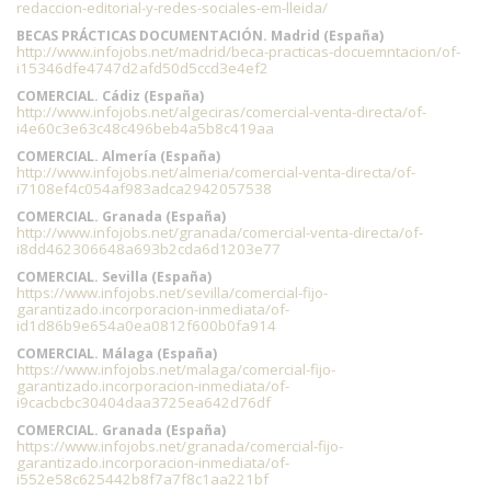
redaccion-editorial-y-redes-sociales-em-lleida/
BECAS PRÁCTICAS DOCUMENTACIÓN. Madrid (España)
http://www.infojobs.net/madrid/beca-practicas-docuemntacion/of-
i15346dfe4747d2afd50d5ccd3e4ef2
COMERCIAL. Cádiz (España)
http://www.infojobs.net/algeciras/comercial-venta-directa/of-
i4e60c3e63c48c496beb4a5b8c419aa
COMERCIAL. Almería (España)
http://www.infojobs.net/almeria/comercial-venta-directa/of-
i7108ef4c054af983adca2942057538
COMERCIAL. Granada (España)
http://www.infojobs.net/granada/comercial-venta-directa/of-
i8dd462306648a693b2cda6d1203e77
COMERCIAL. Sevilla (España)
https://www.infojobs.net/sevilla/comercial-fijo-
garantizado.incorporacion-inmediata/of-
id1d86b9e654a0ea0812f600b0fa914
COMERCIAL. Málaga (España)
https://www.infojobs.net/malaga/comercial-fijo-
garantizado.incorporacion-inmediata/of-
i9cacbcbc30404daa3725ea642d76df
COMERCIAL. Granada (España)
https://www.infojobs.net/granada/comercial-fijo-
garantizado.incorporacion-inmediata/of-
i552e58c625442b8f7a7f8c1aa221bf