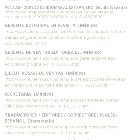
VENTAS - CURSOS DE IDIOMAS AL EXTRANJERO. Sevilla (España)
http://www.infojobs.net/sevilla/ventas-cursos-idiomas-al-
extranjero/of-if99962f3b147f49daffd4248640500
GERENTE EDITORIAL EN REVISTA. (México)
http://www.computrabajo.com.mx/ofertas-de-trabajo/oferta-de-
trabajo-de-gerente-editorial-en-revista-en-guadalajara-
35CF533C6DC1D4CB
GERENTE DE VENTAS EDITORIALES. (México)
http://www.bumeran.com.mx/empleos/gerente-de-ventas-
editoriales-gin-group-1111031676.html
EJECUTIVOS/AS DE VENTAS. (México)
http://www.bumeran.com.mx/empleos/ejecutivos-as-de-ventas-
ediciones-culturales-internacionales-1111031233.html
SECRETARIA. (México)
http://www.bumeran.com.mx/empleos/secretaria-ediciones-
culturales-internacionales-1111031214.html
TRADUCTORES / EDITORES / CORRECTORES INGLÉS-
ESPAÑOL. (Venezuela)
http://www.bumeran.com.ve/empleos/traductores-editores-
correctores-ingles-espanol-1111028504.html