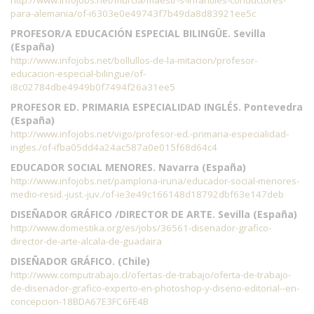
http://www.infojobs.net/murcia/maestr-s-infantiles-conductores-
para-alemania/of-i6303e0e49743f7b49da8d83921ee5c
PROFESOR/A EDUCACIÓN ESPECIAL BILINGÜE. Sevilla
(España)
http://www.infojobs.net/bollullos-de-la-mitacion/profesor-
educacion-especial-bilingue/of-
i8c02784dbe4949b0f7494f26a31ee5
PROFESOR ED. PRIMARIA ESPECIALIDAD INGLÉS. Pontevedra
(España)
http://www.infojobs.net/vigo/profesor-ed.-primaria-especialidad-
ingles./of-ifba05dd4a24ac587a0e015f68d64c4
EDUCADOR SOCIAL MENORES. Navarra (España)
http://www.infojobs.net/pamplona-iruna/educador-social-menores-
medio-resid.-just.-juv./of-ie3e49c166148d18792dbf63e147deb
DISEÑADOR GRÁFICO /DIRECTOR DE ARTE. Sevilla (España)
http://www.domestika.org/es/jobs/36561-disenador-grafico-
director-de-arte-alcala-de-guadaira
DISEÑADOR GRÁFICO. (Chile)
http://www.computrabajo.cl/ofertas-de-trabajo/oferta-de-trabajo-
de-disenador-grafico-experto-en-photoshop-y-diseno-editorial--en-
concepcion-18BDA67E3FC6FE4B