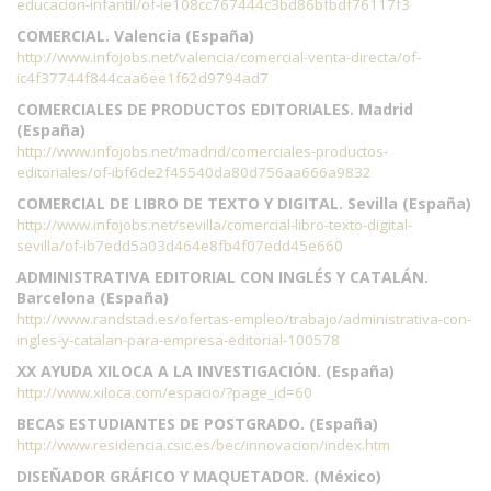
educacion-infantil/of-ie108cc767444c3bd86bfbdf76117f3
COMERCIAL. Valencia (España)
http://www.infojobs.net/valencia/comercial-venta-directa/of-
ic4f37744f844caa6ee1f62d9794ad7
COMERCIALES DE PRODUCTOS EDITORIALES. Madrid
(España)
http://www.infojobs.net/madrid/comerciales-productos-
editoriales/of-ibf6de2f45540da80d756aa666a9832
COMERCIAL DE LIBRO DE TEXTO Y DIGITAL. Sevilla (España)
http://www.infojobs.net/sevilla/comercial-libro-texto-digital-
sevilla/of-ib7edd5a03d464e8fb4f07edd45e660
ADMINISTRATIVA EDITORIAL CON INGLÉS Y CATALÁN.
Barcelona (España)
http://www.randstad.es/ofertas-empleo/trabajo/administrativa-con-
ingles-y-catalan-para-empresa-editorial-100578
XX AYUDA XILOCA A LA INVESTIGACIÓN. (España)
http://www.xiloca.com/espacio/?page_id=60
BECAS ESTUDIANTES DE POSTGRADO. (España)
http://www.residencia.csic.es/bec/innovacion/index.htm
DISEÑADOR GRÁFICO Y MAQUETADOR. (México)