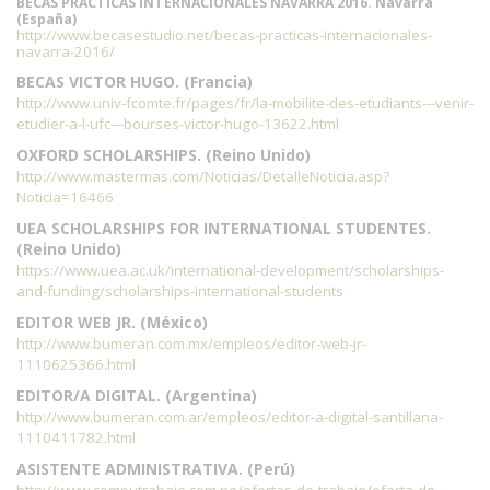
BECAS PRÁCTICAS INTERNACIONALES NAVARRA 2016. Navarra
(España)
http://www.becasestudio.net/becas-practicas-internacionales-
navarra-2016/
BECAS VICTOR HUGO. (Francia)
http://www.univ-fcomte.fr/pages/fr/la-mobilite-des-etudiants---venir-
etudier-a-l-ufc---bourses-victor-hugo-13622.html
OXFORD SCHOLARSHIPS. (Reino Unido)
http://www.mastermas.com/Noticias/DetalleNoticia.asp?
Noticia=16466
UEA SCHOLARSHIPS FOR INTERNATIONAL STUDENTES.
(Reino Unido)
https://www.uea.ac.uk/international-development/scholarships-
and-funding/scholarships-international-students
EDITOR WEB JR. (México)
http://www.bumeran.com.mx/empleos/editor-web-jr-
1110625366.html
EDITOR/A DIGITAL. (Argentina)
http://www.bumeran.com.ar/empleos/editor-a-digital-santillana-
1110411782.html
ASISTENTE ADMINISTRATIVA. (Perú)