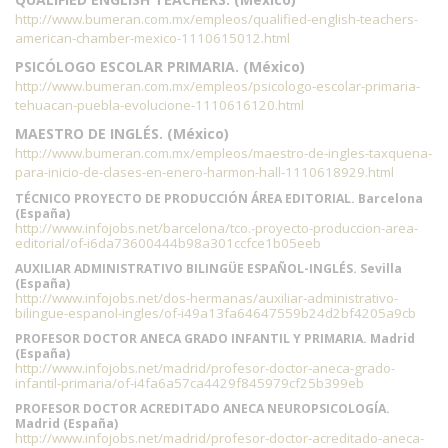
http://www.bumeran.com.mx/empleos/qualified-english-teachers-
american-chamber-mexico-1110615012.html
PSICÓLOGO ESCOLAR PRIMARIA. (México)
http://www.bumeran.com.mx/empleos/psicologo-escolar-primaria-
tehuacan-puebla-evolucione-1110616120.html
MAESTRO DE INGLÉS. (México)
http://www.bumeran.com.mx/empleos/maestro-de-ingles-taxquena-
para-inicio-de-clases-en-enero-harmon-hall-1110618929.html
TÉCNICO PROYECTO DE PRODUCCIÓN ÁREA EDITORIAL. Barcelona
(España)
http://www.infojobs.net/barcelona/tco.-proyecto-produccion-area-
editorial/of-i6da73600444b98a301ccfce1b05eeb
AUXILIAR ADMINISTRATIVO BILINGÜE ESPAÑOL-INGLÉS. Sevilla
(España)
http://www.infojobs.net/dos-hermanas/auxiliar-administrativo-
bilingue-espanol-ingles/of-i49a13fa64647559b24d2bf4205a9cb
PROFESOR DOCTOR ANECA GRADO INFANTIL Y PRIMARIA. Madrid
(España)
http://www.infojobs.net/madrid/profesor-doctor-aneca-grado-
infantil-primaria/of-i4fa6a57ca4429f845979cf25b399eb
PROFESOR DOCTOR ACREDITADO ANECA NEUROPSICOLOGÍA.
Madrid (España)
http://www.infojobs.net/madrid/profesor-doctor-acreditado-aneca-