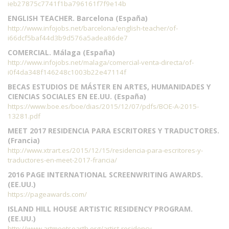
ieb27875c7741f1ba796161f7f9e14b
ENGLISH TEACHER. Barcelona (España)
http://www.infojobs.net/barcelona/english-teacher/of-
i66dcf5baf44d3b9d576a5adea86de7
COMERCIAL. Málaga (España)
http://www.infojobs.net/malaga/comercial-venta-directa/of-
i0f4da348f146248c1003b22e47114f
BECAS ESTUDIOS DE MÁSTER EN ARTES, HUMANIDADES Y
CIENCIAS SOCIALES EN EE.UU. (España)
https://www.boe.es/boe/dias/2015/12/07/pdfs/BOE-A-2015-
13281.pdf
MEET 2017 RESIDENCIA PARA ESCRITORES Y TRADUCTORES.
(Francia)
http://www.xtrart.es/2015/12/15/residencia-para-escritores-y-
traductores-en-meet-2017-francia/
2016 PAGE INTERNATIONAL SCREENWRITING AWARDS.
(EE.UU.)
https://pageawards.com/
ISLAND HILL HOUSE ARTISTIC RESIDENCY PROGRAM.
(EE.UU.)
http://www.artmeetsearth.org/artist-residency