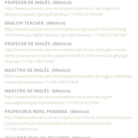
PROFESOR DE INGLÉS. (México)
http://www.bumeran.com.mx/empleos/profesor-de-ingles-de-
tiempo-completo-georgal-idiomas-1110613795.html
ENGLISH TEACHER. (México)
http://www.bumeran.com.mx/empleos/urgent-part-time-morning-
and-evening-english-teacher-georgal-idiomas-1110613798.html
PROFESOR DE INGLÉS. (México)
http://www.bumeran.com.mx/empleos/profesor-de-ingles-medio-
tiempo-mananas-y-tardes-gana-hasta-$10-000-mensual-georgal-
idiomas-1110613801.html
MAESTRO DE INGLÉS. (México)
http://www.bumeran.com.mx/empleos/maestro-de-ingles-cuautitlan-
truper-herramientas-1110614619.html
MAESTRO DE INGLÉS. (México)
http://www.bumeran.com.mx/empleos/maestro-de-ingles-
naucalpan-truper-herramientas-1110614761.html
PROFESOR/A NIVEL PRIMARIA. (México)
http://www.bumeran.com.mx/empleos/profesor-a-nivel-primaria-en-
colegio-particular-bm-consultores-en-recursos-humanos-
1110614954.html
QUALIFIED ENGLISH TEACHERS. (México)