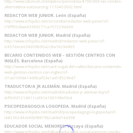
http://www.laborum.cl/empleos/periodista-$700.000-las-condes-
alternattiva-outsourcing-1110453002.html
REDACTOR WEB JUNIOR. León (España)
http://www.infojobs.net/onzonilla/redactor-web-junior/of-
i76ff95c8ae43369271ca707229da50
REDACTOR WEB JUNIOR. Madrid (España)
http://www.infojobs.net/madrid/redactor-web-junior/of-
ic457eece634d39b90a2c8a1629e865
BECARIO CONTENIDOS WEB - GESTIÓN CENTROS CON
INGLÉS. Barcelona (España)
http://www.infojobs.net/sant-cugat-del-valles/becario-contenido-
web-gestion-centros-con-ingles/of-
i31a0169de14d0baf03e1ad18524bd7
TRADUCTOR/A JR ALEMÁN. Madrid (España)
http://www.infojobs.net/madrid/traductor-jr-aleman-bq/of-
i6f9c9d121d411caf41e106198efcb4
PSICOPEDAGOGO/A LOGOPEDA. Madrid (España)
http://www.infojobs.net/madrid/psicopedagogo-logopeda/of-
i482362d4c640bf8879b2ab8d14d398
EDUCADOR SOCIAL MENORES. Vizcaya (España)
http://www.infojobs.net/bilbao/educador-social-menores-medio-