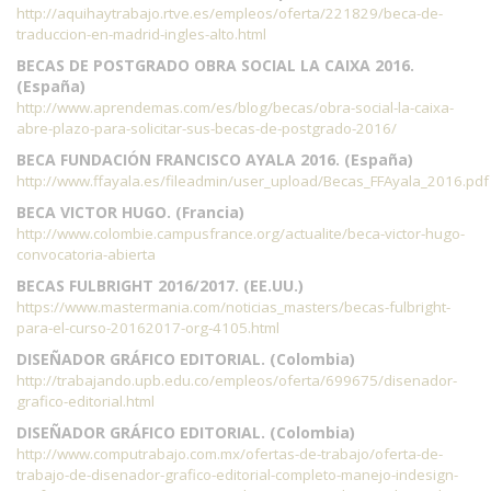
http://aquihaytrabajo.rtve.es/empleos/oferta/221829/beca-de-
traduccion-en-madrid-ingles-alto.html
BECAS DE POSTGRADO OBRA SOCIAL LA CAIXA 2016.
(España)
http://www.aprendemas.com/es/blog/becas/obra-social-la-caixa-
abre-plazo-para-solicitar-sus-becas-de-postgrado-2016/
BECA FUNDACIÓN FRANCISCO AYALA 2016. (España)
http://www.ffayala.es/fileadmin/user_upload/Becas_FFAyala_2016.pdf
BECA VICTOR HUGO. (Francia)
http://www.colombie.campusfrance.org/actualite/beca-victor-hugo-
convocatoria-abierta
BECAS FULBRIGHT 2016/2017. (EE.UU.)
https://www.mastermania.com/noticias_masters/becas-fulbright-
para-el-curso-20162017-org-4105.html
DISEÑADOR GRÁFICO EDITORIAL. (Colombia)
http://trabajando.upb.edu.co/empleos/oferta/699675/disenador-
grafico-editorial.html
DISEÑADOR GRÁFICO EDITORIAL. (Colombia)
http://www.computrabajo.com.mx/ofertas-de-trabajo/oferta-de-
trabajo-de-disenador-grafico-editorial-completo-manejo-indesign-