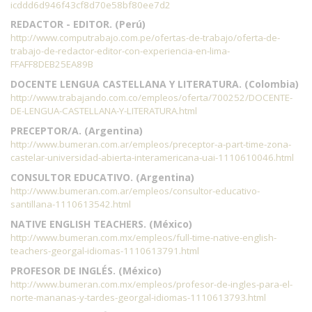
icddd6d946f43cf8d70e58bf80ee7d2
REDACTOR - EDITOR. (Perú)
http://www.computrabajo.com.pe/ofertas-de-trabajo/oferta-de-
trabajo-de-redactor-editor-con-experiencia-en-lima-
FFAFF8DEB25EA89B
DOCENTE LENGUA CASTELLANA Y LITERATURA. (Colombia)
http://www.trabajando.com.co/empleos/oferta/700252/DOCENTE-
DE-LENGUA-CASTELLANA-Y-LITERATURA.html
PRECEPTOR/A. (Argentina)
http://www.bumeran.com.ar/empleos/preceptor-a-part-time-zona-
castelar-universidad-abierta-interamericana-uai-1110610046.html
CONSULTOR EDUCATIVO. (Argentina)
http://www.bumeran.com.ar/empleos/consultor-educativo-
santillana-1110613542.html
NATIVE ENGLISH TEACHERS. (México)
http://www.bumeran.com.mx/empleos/full-time-native-english-
teachers-georgal-idiomas-1110613791.html
PROFESOR DE INGLÉS. (México)
http://www.bumeran.com.mx/empleos/profesor-de-ingles-para-el-
norte-mananas-y-tardes-georgal-idiomas-1110613793.html