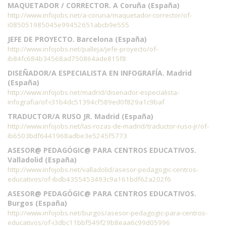
MAQUETADOR / CORRECTOR. A Coruña (España)
http://www.infojobs.net/a-coruna/maquetador-corrector/of-
i085051985045e99452651abcb9e555
JEFE DE PROYECTO. Barcelona (España)
http://www.infojobs.net/palleja/jefe-proyecto/of-
ib84fc684b34568ad750864ade815f8
DISEÑADOR/A ESPECIALISTA EN INFOGRAFÍA. Madrid
(España)
http://www.infojobs.net/madrid/disenador-especialista-
infografia/of-i31b4dc51394cf589ed0f829a1c9baf
TRADUCTOR/A RUSO JR. Madrid (España)
http://www.infojobs.net/las-rozas-de-madrid/traductor-ruso-jr/of-
ib6503bdf6441968adbe3e5245f5773
ASESOR@ PEDAGÓGIC@ PARA CENTROS EDUCATIVOS.
Valladolid (España)
http://www.infojobs.net/valladolid/asesor-pedagogic-centros-
educativos/of-ibdb4355453493c9a161bdf62a202f6
ASESOR@ PEDAGÓGIC@ PARA CENTROS EDUCATIVOS.
Burgos (España)
http://www.infojobs.net/burgos/asesor-pedagogic-para-centros-
educativos/of-i3dbc11bbf549f29b8eaa6c99d05996