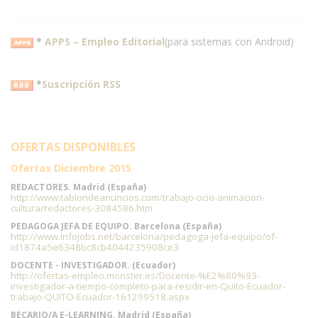
*
APPS – Empleo Editorial
(para sistemas con Android)
*
Suscripción RSS
OFERTAS DISPONIBLES
Ofertas Diciembre 2015
REDACTORES. Madrid (España)
http://www.tablondeanuncios.com/trabajo-ocio-animacion-
cultura/redactores-3084586.htm
PEDAGOGA JEFA DE EQUIPO. Barcelona (España)
http://www.infojobs.net/barcelona/pedagoga-jefa-equipo/of-
id1874a5e6348bc8cb4044235908ce3
DOCENTE - INVESTIGADOR. (Ecuador)
http://ofertas-empleo.monster.es/Docente-%E2%80%93-
investigador-a-tiempo-completo-para-residir-en-Quito-Ecuador-
trabajo-QUITO-Ecuador-161299518.aspx
BECARIO/A E-LEARNING. Madrid (España)