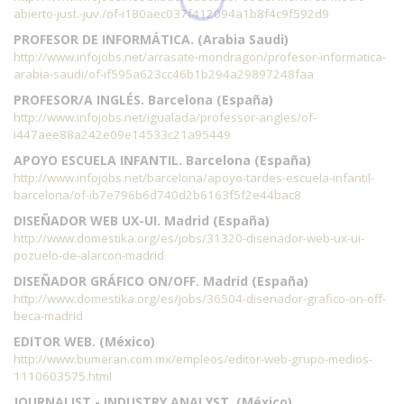
abierto-just.-juv./of-i180aec037f412094a1b8f4c9f592d9
PROFESOR DE INFORMÁTICA. (Arabia Saudi)
http://www.infojobs.net/arrasate-mondragon/profesor-informatica-
arabia-saudi/of-if595a623cc46b1b294a29897248faa
PROFESOR/A INGLÉS. Barcelona (España)
http://www.infojobs.net/igualada/professor-angles/of-
i447aee88a242e09e14533c21a95449
APOYO ESCUELA INFANTIL. Barcelona (España)
http://www.infojobs.net/barcelona/apoyo-tardes-escuela-infantil-
barcelona/of-ib7e796b6d740d2b6163f5f2e44bac8
DISEÑADOR WEB UX-UI. Madrid (España)
http://www.domestika.org/es/jobs/31320-disenador-web-ux-ui-
pozuelo-de-alarcon-madrid
DISEÑADOR GRÁFICO ON/OFF. Madrid (España)
http://www.domestika.org/es/jobs/36504-disenador-grafico-on-off-
beca-madrid
EDITOR WEB. (México)
http://www.bumeran.com.mx/empleos/editor-web-grupo-medios-
1110603575.html
JOURNALIST - INDUSTRY ANALYST. (México)