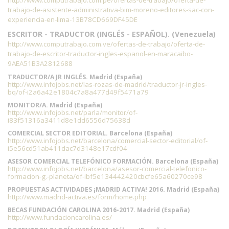
http://www.computrabajo.com.pe/ofertas-de-trabajo/oferta-de-
trabajo-de-asistente-administrativa-bim-moreno-editores-sac-con-
experiencia-en-lima-13B78CD669DF45DE
ESCRITOR - TRADUCTOR (INGLÉS - ESPAÑOL). (Venezuela)
http://www.computrabajo.com.ve/ofertas-de-trabajo/oferta-de-
trabajo-de-escritor-traductor-ingles-espanol-en-maracaibo-
9AEA51B3A2812688
TRADUCTOR/A JR INGLÉS. Madrid (España)
http://www.infojobs.net/las-rozas-de-madrid/traductor-jr-ingles-
bq/of-i2a6a42e1804c7a8a477d49f5471a79
MONITOR/A. Madrid (España)
http://www.infojobs.net/parla/monitor/of-
i83f51316a3411d8e1dd6556d75638d
COMERCIAL SECTOR EDITORIAL. Barcelona (España)
http://www.infojobs.net/barcelona/comercial-sector-editorial/of-
i5e56cd51ab411dac7d3148e17cdf04
ASESOR COMERCIAL TELEFÓNICO FORMACIÓN. Barcelona (España)
http://www.infojobs.net/barcelona/asesor-comercial-telefonico-
formacion-g.-planeta/of-ibf5e134442420cbcfe65a60270ce98
PROPUESTAS ACTIVIDADES ¡MADRID ACTIVA! 2016. Madrid (España)
http://www.madrid-activa.es/form/home.php
BECAS FUNDACIÓN CAROLINA 2016-2017. Madrid (España)
http://www.fundacioncarolina.es/