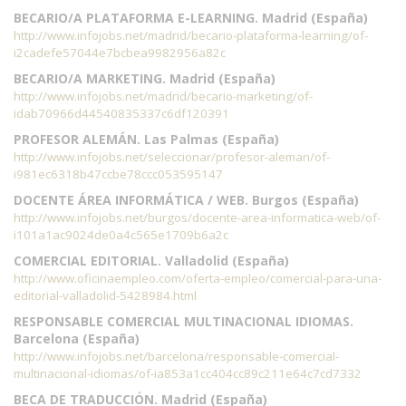
BECARIO/A PLATAFORMA E-LEARNING. Madrid (España)
http://www.infojobs.net/madrid/becario-plataforma-learning/of-
i2cadefe57044e7bcbea9982956a82c
BECARIO/A MARKETING. Madrid (España)
http://www.infojobs.net/madrid/becario-marketing/of-
idab70966d44540835337c6df120391
PROFESOR ALEMÁN. Las Palmas (España)
http://www.infojobs.net/seleccionar/profesor-aleman/of-
i981ec6318b47ccbe78ccc053595147
DOCENTE ÁREA INFORMÁTICA / WEB. Burgos (España)
http://www.infojobs.net/burgos/docente-area-informatica-web/of-
i101a1ac9024de0a4c565e1709b6a2c
COMERCIAL EDITORIAL. Valladolid (España)
http://www.oficinaempleo.com/oferta-empleo/comercial-para-una-
editorial-valladolid-5428984.html
RESPONSABLE COMERCIAL MULTINACIONAL IDIOMAS.
Barcelona (España)
http://www.infojobs.net/barcelona/responsable-comercial-
multinacional-idiomas/of-ia853a1cc404cc89c211e64c7cd7332
BECA DE TRADUCCIÓN. Madrid (España)