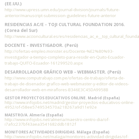
(EE.UU.)
http://www.upress.umn.edu/journal-division/journals/future-
anterior/manuscript-submission-guidelines-future-anterior
RESIDENCIAS AC/E - TOJI CULTURAL FOUNDATION 2016.
(Corea del Sur)
http://www.accioncultural.es/es/residencias_ac_e__toji_cultural_found
DOCENTE - INVESTIGADOR. (Perú)
http://ofertas-empleo.monster.es/Docente-%E2%80%93-
investigador-a-tiempo-completo-para-residir-en-Quito-Ecuador-
trabajo-QUITO-Ecuador-161299520.aspx
DESARROLLADOR GRÁFICO WEB - WEBMASTER. (Perú)
http://www.computrabajo.com.pe/ofertas-de-trabajo/oferta-de-
trabajo-de-disenador-grafico-web-webmaster-y-editor-de-videos-
desarrollador-web-en-miraflores-B346E3C45DA9958B
GESTOR PROYECTOS EDUCATIVOS ONLINE. Madrid (España)
http://www.infojobs.net/madrid/gestor-proyectos-educativos-online-
4952/of-i58ee5749534570a218267a9d11e92e
MAESTRO/A. Almería (España)
http://www.infojobs.net/almeria/maestro-centro-dia/of-
i7afcc237bf43aea3541682ddb1812f
MONITORES ACTIVIDADES DIRIGIDAS. Málaga (España)
http://www.infojobs.net/malaga/monitores-actividad-dirigidas/of-