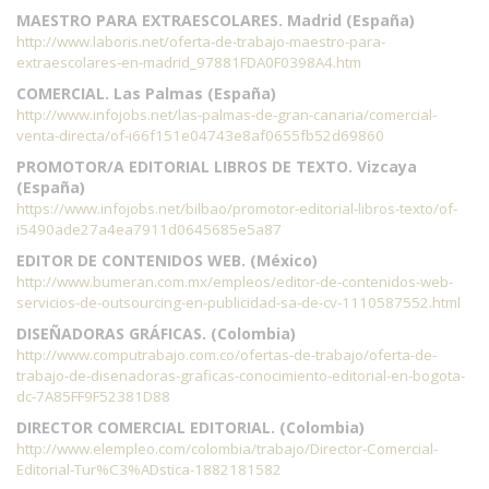
MAESTRO PARA EXTRAESCOLARES. Madrid (España)
http://www.laboris.net/oferta-de-trabajo-maestro-para-
extraescolares-en-madrid_97881FDA0F0398A4.htm
COMERCIAL. Las Palmas (España)
http://www.infojobs.net/las-palmas-de-gran-canaria/comercial-
venta-directa/of-i66f151e04743e8af0655fb52d69860
PROMOTOR/A EDITORIAL LIBROS DE TEXTO. Vizcaya
(España)
https://www.infojobs.net/bilbao/promotor-editorial-libros-texto/of-
i5490ade27a4ea7911d0645685e5a87
EDITOR DE CONTENIDOS WEB. (México)
http://www.bumeran.com.mx/empleos/editor-de-contenidos-web-
servicios-de-outsourcing-en-publicidad-sa-de-cv-1110587552.html
DISEÑADORAS GRÁFICAS. (Colombia)
http://www.computrabajo.com.co/ofertas-de-trabajo/oferta-de-
trabajo-de-disenadoras-graficas-conocimiento-editorial-en-bogota-
dc-7A85FF9F52381D88
DIRECTOR COMERCIAL EDITORIAL. (Colombia)
http://www.elempleo.com/colombia/trabajo/Director-Comercial-
Editorial-Tur%C3%ADstica-1882181582