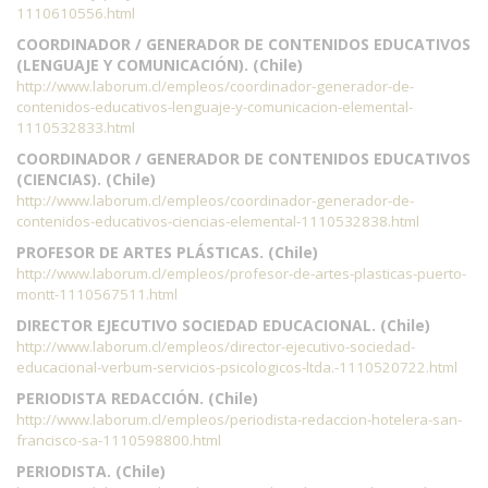
1110610556.html
COORDINADOR / GENERADOR DE CONTENIDOS EDUCATIVOS
(LENGUAJE Y COMUNICACIÓN). (Chile)
http://www.laborum.cl/empleos/coordinador-generador-de-
contenidos-educativos-lenguaje-y-comunicacion-elemental-
1110532833.html
COORDINADOR / GENERADOR DE CONTENIDOS EDUCATIVOS
(CIENCIAS). (Chile)
http://www.laborum.cl/empleos/coordinador-generador-de-
contenidos-educativos-ciencias-elemental-1110532838.html
PROFESOR DE ARTES PLÁSTICAS. (Chile)
http://www.laborum.cl/empleos/profesor-de-artes-plasticas-puerto-
montt-1110567511.html
DIRECTOR EJECUTIVO SOCIEDAD EDUCACIONAL. (Chile)
http://www.laborum.cl/empleos/director-ejecutivo-sociedad-
educacional-verbum-servicios-psicologicos-ltda.-1110520722.html
PERIODISTA REDACCIÓN. (Chile)
http://www.laborum.cl/empleos/periodista-redaccion-hotelera-san-
francisco-sa-1110598800.html
PERIODISTA. (Chile)