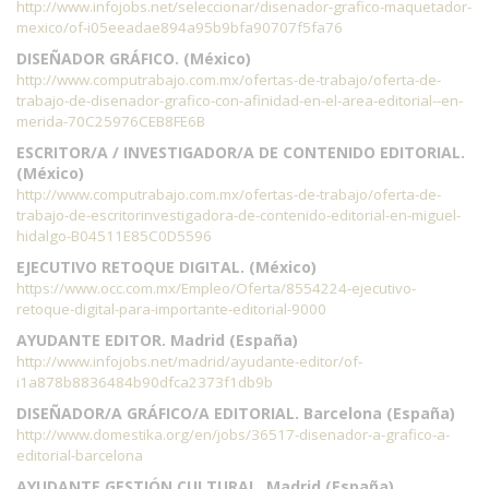
http://www.infojobs.net/seleccionar/disenador-grafico-maquetador-
mexico/of-i05eeadae894a95b9bfa90707f5fa76
DISEÑADOR GRÁFICO. (México)
http://www.computrabajo.com.mx/ofertas-de-trabajo/oferta-de-
trabajo-de-disenador-grafico-con-afinidad-en-el-area-editorial--en-
merida-70C25976CEB8FE6B
ESCRITOR/A / INVESTIGADOR/A DE CONTENIDO EDITORIAL.
(México)
http://www.computrabajo.com.mx/ofertas-de-trabajo/oferta-de-
trabajo-de-escritorinvestigadora-de-contenido-editorial-en-miguel-
hidalgo-B04511E85C0D5596
EJECUTIVO RETOQUE DIGITAL. (México)
https://www.occ.com.mx/Empleo/Oferta/8554224-ejecutivo-
retoque-digital-para-importante-editorial-9000
AYUDANTE EDITOR. Madrid (España)
http://www.infojobs.net/madrid/ayudante-editor/of-
i1a878b8836484b90dfca2373f1db9b
DISEÑADOR/A GRÁFICO/A EDITORIAL. Barcelona (España)
http://www.domestika.org/en/jobs/36517-disenador-a-grafico-a-
editorial-barcelona
AYUDANTE GESTIÓN CULTURAL. Madrid (España)