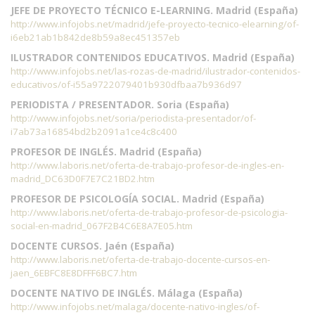
JEFE DE PROYECTO TÉCNICO E-LEARNING. Madrid (España)
http://www.infojobs.net/madrid/jefe-proyecto-tecnico-elearning/of-
i6eb21ab1b842de8b59a8ec451357eb
ILUSTRADOR CONTENIDOS EDUCATIVOS. Madrid (España)
http://www.infojobs.net/las-rozas-de-madrid/ilustrador-contenidos-
educativos/of-i55a9722079401b930dfbaa7b936d97
PERIODISTA / PRESENTADOR. Soria (España)
http://www.infojobs.net/soria/periodista-presentador/of-
i7ab73a16854bd2b2091a1ce4c8c400
PROFESOR DE INGLÉS. Madrid (España)
http://www.laboris.net/oferta-de-trabajo-profesor-de-ingles-en-
madrid_DC63D0F7E7C21BD2.htm
PROFESOR DE PSICOLOGÍA SOCIAL. Madrid (España)
http://www.laboris.net/oferta-de-trabajo-profesor-de-psicologia-
social-en-madrid_067F2B4C6E8A7E05.htm
DOCENTE CURSOS. Jaén (España)
http://www.laboris.net/oferta-de-trabajo-docente-cursos-en-
jaen_6EBFC8E8DFFF6BC7.htm
DOCENTE NATIVO DE INGLÉS. Málaga (España)
http://www.infojobs.net/malaga/docente-nativo-ingles/of-