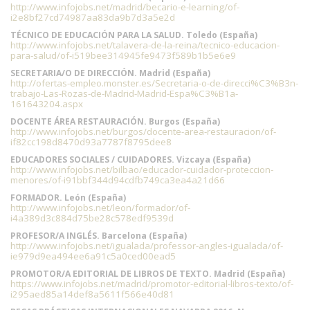
http://www.infojobs.net/madrid/becario-e-learning/of-
i2e8bf27cd74987aa83da9b7d3a5e2d
TÉCNICO DE EDUCACIÓN PARA LA SALUD. Toledo (España)
http://www.infojobs.net/talavera-de-la-reina/tecnico-educacion-
para-salud/of-i519bee314945fe9473f589b1b5e6e9
SECRETARIA/O DE DIRECCIÓN. Madrid (España)
http://ofertas-empleo.monster.es/Secretaria-o-de-direcci%C3%B3n-
trabajo-Las-Rozas-de-Madrid-Madrid-Espa%C3%B1a-
161643204.aspx
DOCENTE ÁREA RESTAURACIÓN. Burgos (España)
http://www.infojobs.net/burgos/docente-area-restauracion/of-
if82cc198d8470d93a7787f8795dee8
EDUCADORES SOCIALES / CUIDADORES. Vizcaya (España)
http://www.infojobs.net/bilbao/educador-cuidador-proteccion-
menores/of-i91bbf344d94cdfb749ca3ea4a21d66
FORMADOR. León (España)
http://www.infojobs.net/leon/formador/of-
i4a389d3c884d75be28c578edf9539d
PROFESOR/A INGLÉS. Barcelona (España)
http://www.infojobs.net/igualada/professor-angles-igualada/of-
ie979d9ea494ee6a91c5a0ced00ead5
PROMOTOR/A EDITORIAL DE LIBROS DE TEXTO. Madrid (España)
https://www.infojobs.net/madrid/promotor-editorial-libros-texto/of-
i295aed85a14def8a5611f566e40d81