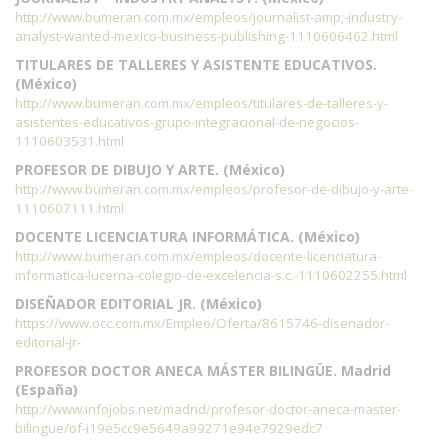
http://www.bumeran.com.mx/empleos/journalist-amp;-industry-
analyst-wanted-mexico-business-publishing-1110606462.html
TITULARES DE TALLERES Y ASISTENTE EDUCATIVOS.
(México)
http://www.bumeran.com.mx/empleos/titulares-de-talleres-y-
asistentes-educativos-grupo-integracional-de-negocios-
1110603531.html
PROFESOR DE DIBUJO Y ARTE. (México)
http://www.bumeran.com.mx/empleos/profesor-de-dibujo-y-arte-
1110607111.html
DOCENTE LICENCIATURA INFORMÁTICA. (México)
http://www.bumeran.com.mx/empleos/docente-licenciatura-
informatica-lucerna-colegio-de-excelencia-s.c.-1110602255.html
DISEÑADOR EDITORIAL JR. (México)
https://www.occ.com.mx/Empleo/Oferta/8615746-disenador-
editorial-jr-
PROFESOR DOCTOR ANECA MÁSTER BILINGÜE. Madrid
(España)
http://www.infojobs.net/madrid/profesor-doctor-aneca-master-
bilingue/of-i19e5cc9e5649a99271e94e7929edc7