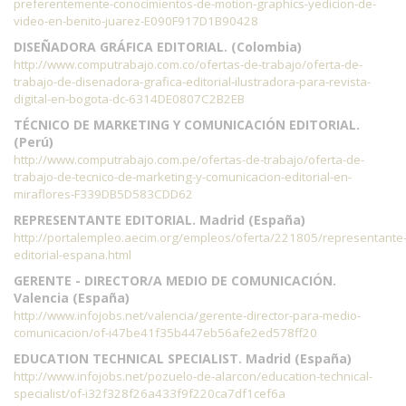
preferentemente-conocimientos-de-motion-graphics-yedicion-de-
video-en-benito-juarez-E090F917D1B90428
DISEÑADORA GRÁFICA EDITORIAL. (Colombia)
http://www.computrabajo.com.co/ofertas-de-trabajo/oferta-de-
trabajo-de-disenadora-grafica-editorial-ilustradora-para-revista-
digital-en-bogota-dc-6314DE0807C2B2EB
TÉCNICO DE MARKETING Y COMUNICACIÓN EDITORIAL.
(Perú)
http://www.computrabajo.com.pe/ofertas-de-trabajo/oferta-de-
trabajo-de-tecnico-de-marketing-y-comunicacion-editorial-en-
miraflores-F339DB5D583CDD62
REPRESENTANTE EDITORIAL. Madrid (España)
http://portalempleo.aecim.org/empleos/oferta/221805/representante
editorial-espana.html
GERENTE - DIRECTOR/A MEDIO DE COMUNICACIÓN.
Valencia (España)
http://www.infojobs.net/valencia/gerente-director-para-medio-
comunicacion/of-i47be41f35b447eb56afe2ed578ff20
EDUCATION TECHNICAL SPECIALIST. Madrid (España)
http://www.infojobs.net/pozuelo-de-alarcon/education-technical-
specialist/of-i32f328f26a433f9f220ca7df1cef6a