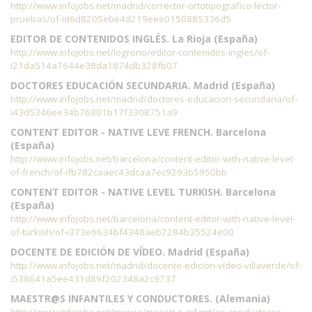
http://www.infojobs.net/madrid/corrector-ortotipografico-lector-
pruebas/of-id6d8205ebe4d219eee0150885336d5
EDITOR DE CONTENIDOS INGLÉS. La Rioja (España)
http://www.infojobs.net/logrono/editor-contenidos-ingles/of-
i21da514a7644e38da1874db328fb07
DOCTORES EDUCACIÓN SECUNDARIA. Madrid (España)
http://www.infojobs.net/madrid/doctores-educacion-secundaria/of-
i43d5346ee34b76801b17f3308751a9
CONTENT EDITOR - NATIVE LEVE FRENCH. Barcelona
(España)
http://www.infojobs.net/barcelona/content-editor-with-native-level-
of-french/of-ifb782caaec43dcaa7ec9293b5950bb
CONTENT EDITOR - NATIVE LEVEL TURKISH. Barcelona
(España)
http://www.infojobs.net/barcelona/content-editor-with-native-level-
of-turkish/of-i373e6634bf4348aeb2284b35524e00
DOCENTE DE EDICIÓN DE VÍDEO. Madrid (España)
http://www.infojobs.net/madrid/docente-edicion-video-villaverde/of-
i538641a5ee431d89f202348a2c9737
MAESTR@S INFANTILES Y CONDUCTORES. (Alemania)