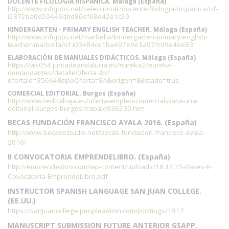
DOCENTE FILOLOGÍA HISPÁNICA. Málaga (España)
http://www.infojobs.net/seleccionar/docente-filologia-hispanica/of-
i2372ba0d20446dbd86ef68e42e1c29
KINDERGARTEN - PRIMARY ENGLISH TEACHER. Málaga (España)
http://www.infojobs.net/marbella/kindergarten-primary-english-
teacher-marbella/of-i03484ce1ba497e9e3a97fcd9e46e83
ELABORACIÓN DE MANUALES DIDÁCTICOS. Málaga (España)
https://ws054.juntadeandalucia.es/eureka2/eureka-
demandantes/detalleOferta.do?
ofertaId=35664&tipoOferta=EA&origen=&listado=true
COMERCIAL EDITORIAL. Burgos (España)
http://www.redtrabaja.es/oferta-empleo-comercial-para-una-
editorial-burgos-burgos-trabajo936230.htm
BECAS FUNDACIÓN FRANCISCO AYALA 2016. (España)
http://www.becasestudio.net/becas-fundacion-francisco-ayala-
2016/
II CONVOCATORIA EMPRENDELIBRO. (España)
http://emprendelibro.com/wp-content/uploads/18.12.15-Bases-II-
Covocatoria-EmprendeLibro.pdf
INSTRUCTOR SPANISH LANGUAGE SAN JUAN COLLEGE.
(EE.UU.)
https://sanjuancollege.peopleadmin.com/postings/1917
MANUSCRIPT SUBMISSION FUTURE ANTERIOR GSAPP.