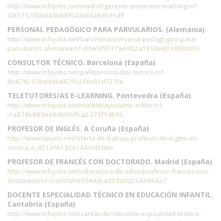
http://www.infojobs.net/madrid/gerente-proyectos-learning/of-
i08579290b043bb8f94346fa8d035d9
PERSONAL PEDAGÓGICO PARA PARVULARIOS. (Alemania)
http://www.infojobs.net/barcelona/personal-pedagogico-para-
parvularios-alemania/of-i00e5f5071a4952a1918e603888005c
CONSULTOR TÉCNICO. Barcelona (España)
http://www.infojobs.net/palleja/consultor-tecnico/of-
ibc6782030d4d6e82902f4e81d727fe
TELETUTORES/AS E-LEARNING. Pontevedra (España)
http://www.infojobs.net/madrid/ayudante-editor/of-
i1a878b8836484b90dfca2373f1db9b
PROFESOR DE INGLÉS. A Coruña (España)
http://www.laboris.net/oferta-de-trabajo-profesor-de-ingles-en-
coruna-a_4012FA13261A496D.htm
PROFESOR DE FRANCÉS CON DOCTORADO. Madrid (España)
http://www.infojobs.net/villaviciosa-de-odon/profesor-frances-con-
doctorado/of-i7a99fd965944dcad03a0d2544864a7
DOCENTE ESPECIALIDAD TÉCNICO EN EDUCACIÓN INFANTIL.
Cantabria (España)
http://www.infojobs.net/santander/docente-espcialidad-tecnico-