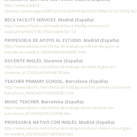
http://www.madrid-
destino.com/images/EMPLEO/AYUDANTE%20GESTIN%20CULTURAL%2
BECA FACILITY SERVICES. Madrid (España)
http://www.infojobs.net/madrid/beca-facility-services/of-
icd2ba55a944779b1f543c0b9c5b11e
PROFESOR/A DE APOYO AL ESTUDIO. Madrid (España)
http://www.laboris.net/oferta-de-trabajo-profesor-de-apyo-al-
estudio-en-madrid_F4D0FA866B4EBFB1.htm
DOCENTE INGLÉS. Ourense (España)
http://www.laboris.net/oferta-de-trabajo-docente-ingles-en-
ourense_9125DD66FD69AB78.htm
TEACHER PRIMARY SCHOOL. Barcelona (España)
http://www.laboris.net/oferta-de-trabajo-teacher-primary-school-en-
barcelona_9DADAD01DDB5ED81.htm
MUSIC TEACHER. Barcelona (España)
http://www.laboris.net/oferta-de-trabajo-music-teacher-en-
barcelona_BA35F402F929AFAB.htm
PROFESOR/A NATIVO CON INGLÉS. Madrid (España)
http://www.laboris.net/oferta-de-trabajo-profesor-nativo-con-ingles-
en-madrid_3A25D026574B95E4.htm