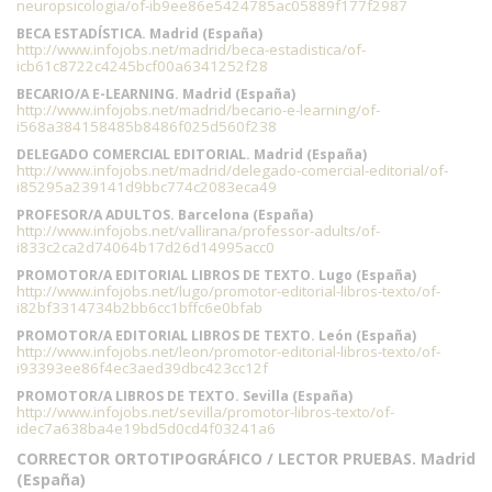
neuropsicologia/of-ib9ee86e5424785ac05889f177f2987
BECA ESTADÍSTICA. Madrid (España)
http://www.infojobs.net/madrid/beca-estadistica/of-
icb61c8722c4245bcf00a6341252f28
BECARIO/A E-LEARNING. Madrid (España)
http://www.infojobs.net/madrid/becario-e-learning/of-
i568a384158485b8486f025d560f238
DELEGADO COMERCIAL EDITORIAL. Madrid (España)
http://www.infojobs.net/madrid/delegado-comercial-editorial/of-
i85295a239141d9bbc774c2083eca49
PROFESOR/A ADULTOS. Barcelona (España)
http://www.infojobs.net/vallirana/professor-adults/of-
i833c2ca2d74064b17d26d14995acc0
PROMOTOR/A EDITORIAL LIBROS DE TEXTO. Lugo (España)
http://www.infojobs.net/lugo/promotor-editorial-libros-texto/of-
i82bf3314734b2bb6cc1bffc6e0bfab
PROMOTOR/A EDITORIAL LIBROS DE TEXTO. León (España)
http://www.infojobs.net/leon/promotor-editorial-libros-texto/of-
i93393ee86f4ec3aed39dbc423cc12f
PROMOTOR/A LIBROS DE TEXTO. Sevilla (España)
http://www.infojobs.net/sevilla/promotor-libros-texto/of-
idec7a638ba4e19bd5d0cd4f03241a6
CORRECTOR ORTOTIPOGRÁFICO / LECTOR PRUEBAS. Madrid
(España)