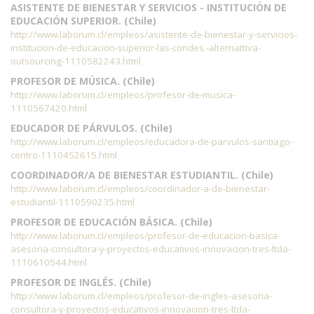
ASISTENTE DE BIENESTAR Y SERVICIOS - INSTITUCIÓN DE
EDUCACIÓN SUPERIOR. (Chile)
http://www.laborum.cl/empleos/asistente-de-bienestar-y-servicios-
institucion-de-educacion-superior-las-condes.-alternattiva-
outsourcing-1110582243.html
PROFESOR DE MÚSICA. (Chile)
http://www.laborum.cl/empleos/profesor-de-musica-
1110567420.html
EDUCADOR DE PÁRVULOS. (Chile)
http://www.laborum.cl/empleos/educadora-de-parvulos-santiago-
centro-1110452615.html
COORDINADOR/A DE BIENESTAR ESTUDIANTIL. (Chile)
http://www.laborum.cl/empleos/coordinador-a-de-bienestar-
estudiantil-1110590235.html
PROFESOR DE EDUCACIÓN BÁSICA. (Chile)
http://www.laborum.cl/empleos/profesor-de-educacion-basica-
asesoria-consultora-y-proyectos-educativos-innovacion-tres-ltda-
1110610544.html
PROFESOR DE INGLÉS. (Chile)
http://www.laborum.cl/empleos/profesor-de-ingles-asesoria-
consultora-y-proyectos-educativos-innovacion-tres-ltda-