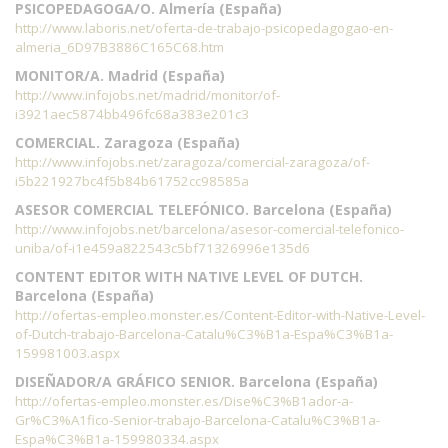
PSICOPEDAGOGA/O. Almería (España)
http://www.laboris.net/oferta-de-trabajo-psicopedagogao-en-
almeria_6D97B3886C165C68.htm
MONITOR/A. Madrid (España)
http://www.infojobs.net/madrid/monitor/of-
i3921aec5874bb496fc68a383e201c3
COMERCIAL. Zaragoza (España)
http://www.infojobs.net/zaragoza/comercial-zaragoza/of-
i5b221927bc4f5b84b61752cc98585a
ASESOR COMERCIAL TELEFÓNICO. Barcelona (España)
http://www.infojobs.net/barcelona/asesor-comercial-telefonico-
uniba/of-i1e459a822543c5bf71326996e135d6
CONTENT EDITOR WITH NATIVE LEVEL OF DUTCH.
Barcelona (España)
http://ofertas-empleo.monster.es/Content-Editor-with-Native-Level-
of-Dutch-trabajo-Barcelona-Catalu%C3%B1a-Espa%C3%B1a-
159981003.aspx
DISEÑADOR/A GRÁFICO SENIOR. Barcelona (España)
http://ofertas-empleo.monster.es/Dise%C3%B1ador-a-
Gr%C3%A1fico-Senior-trabajo-Barcelona-Catalu%C3%B1a-
Espa%C3%B1a-159980334.aspx