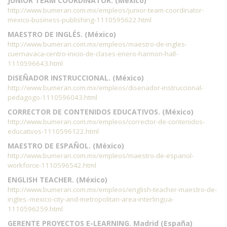
JUNIOR TEAM COORDINATOR. (México)
http://www.bumeran.com.mx/empleos/junior-team-coordinator-
mexico-business-publishing-1110595622.html
MAESTRO DE INGLÉS. (México)
http://www.bumeran.com.mx/empleos/maestro-de-ingles-
cuernavaca-centro-inicio-de-clases-enero-harmon-hall-
1110596643.html
DISEÑADOR INSTRUCCIONAL. (México)
http://www.bumeran.com.mx/empleos/disenador-instruccional-
pedagogo-1110596043.html
CORRECTOR DE CONTENIDOS EDUCATIVOS. (México)
http://www.bumeran.com.mx/empleos/corrector-de-contenidos-
educativos-1110596122.html
MAESTRO DE ESPAÑOL. (México)
http://www.bumeran.com.mx/empleos/maestro-de-espanol-
workforce-1110596542.html
ENGLISH TEACHER. (México)
http://www.bumeran.com.mx/empleos/english-teacher-maestro-de-
ingles.-mexico-city-and-metropolitan-area-interlingua-
1110596259.html
GERENTE PROYECTOS E-LEARNING. Madrid (España)