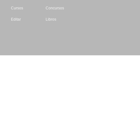
Cursos
Concursos
Editar
Libros
Datos de contacto
Escritores.org
CIF: B61195087