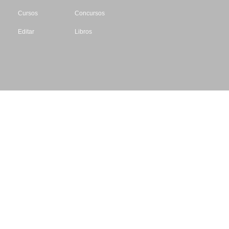
Cursos
Concursos
Editar
Libros
Datos de contacto
Escritores.org
CIF: B61195087