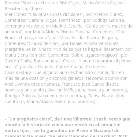
Premio: “Soneto del eterno Sísifo”, por Mario Andrés Caparra,
Resistencia, Chaco.
Menciones: “Las otras ruinas circulares”, por Avelino Núñez,
Corrientes; “Carta a Miguel Hernández”, por Rodrigo Galarza,
correntino residente en Madrid, España; “Canto por la muerte de
un árbol”, por María Alcides Rivero, Esquina, Corrientes; “Don
Franklin ha regresado”, por María Alcides Rivero, Esquina,
Corrientes; “Ciudad de sitio”, por Daniel Acosta Velázquez,
Margarita Belén, Chaco; “No dejes que te haga el desamor”, por
María Elena Romero, Corrientes; “Sobre lugares mágicos”, por
Gastón Sibilla, Barranqueras, Chaco; “Il primo huommo, il primo
ucello”, por Ariel Ovando, Curuzú Cuatiá, Corrientes.
Cabe destacar que algunos autores han sido distinguidos en
más de una ocasión y distintos géneros, tal como ocurrió con
Ariel Ovando (tres poemas), Francisco José Gariboldi (dos
novelas y un cuento), Avelino Núñez (una novela y un poema),
Rodrigo Galarza (un cuento y un poema), Clarisa Navas (dos
cuentos) y María Alcides Rivero (dos poemas).
- “Un propósito claro”, de Ilena Villarreal Jirash, texto que
aborda la historia de cinco marineros en altamar sin
metas fijas, fue la ganadora del Premio Nacional de
Dramaturgia Joven “Gerardo Mancebo del Castillo” 2010.