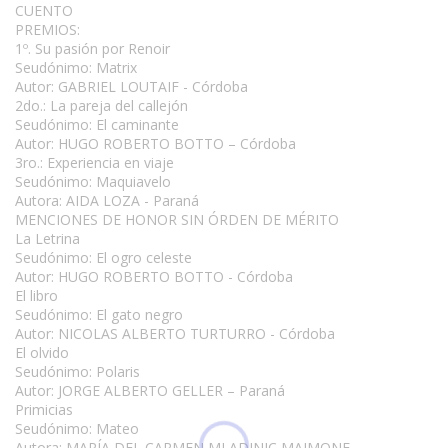
CUENTO
PREMIOS:
1º. Su pasión por Renoir
Seudónimo: Matrix
Autor: GABRIEL LOUTAIF - Córdoba
2do.: La pareja del callejón
Seudónimo: El caminante
Autor: HUGO ROBERTO BOTTO – Córdoba
3ro.: Experiencia en viaje
Seudónimo: Maquiavelo
Autora: AIDA LOZA - Paraná
MENCIONES DE HONOR SIN ÓRDEN DE MÉRITO
La Letrina
Seudónimo: El ogro celeste
Autor: HUGO ROBERTO BOTTO - Córdoba
El libro
Seudónimo: El gato negro
Autor: NICOLAS ALBERTO TURTURRO - Córdoba
El olvido
Seudónimo: Polaris
Autor: JORGE ALBERTO GELLER – Paraná
Primicias
Seudónimo: Mateo
Autora: MARÍA DEL CARMEN MLADINIC MAIMONE