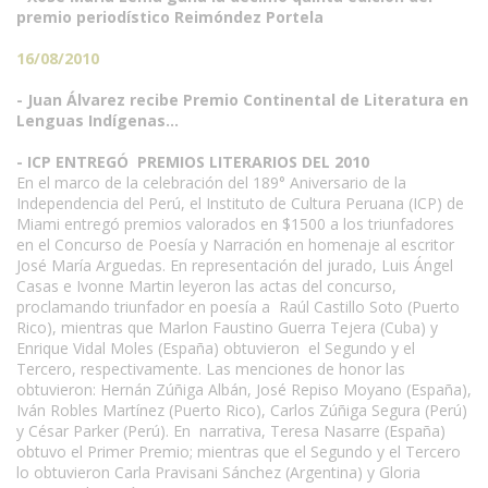
premio periodístico Reimóndez Portela
16/08/2010
- Juan Álvarez recibe Premio Continental de Literatura en
Lenguas Indígenas…
- ICP ENTREGÓ PREMIOS LITERARIOS DEL 2010
En el marco de la celebración del 189° Aniversario de la
Independencia del Perú, el Instituto de Cultura Peruana (ICP) de
Miami entregó premios valorados en $1500 a los triunfadores
en el Concurso de Poesía y Narración en homenaje al escritor
José María Arguedas. En representación del jurado, Luis Ángel
Casas e Ivonne Martin leyeron las actas del concurso,
proclamando triunfador en poesía a Raúl Castillo Soto (Puerto
Rico), mientras que Marlon Faustino Guerra Tejera (Cuba) y
Enrique Vidal Moles (España) obtuvieron el Segundo y el
Tercero, respectivamente. Las menciones de honor las
obtuvieron: Hernán Zúñiga Albán, José Repiso Moyano (España),
Iván Robles Martínez (Puerto Rico), Carlos Zúñiga Segura (Perú)
y César Parker (Perú). En narrativa, Teresa Nasarre (España)
obtuvo el Primer Premio; mientras que el Segundo y el Tercero
lo obtuvieron Carla Pravisani Sánchez (Argentina) y Gloria