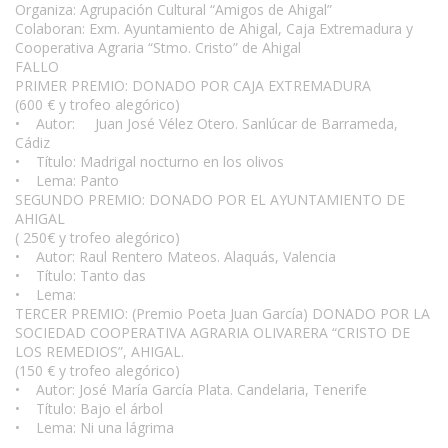
Organiza: Agrupación Cultural “Amigos de Ahigal”
Colaboran: Exm. Ayuntamiento de Ahigal, Caja Extremadura y
Cooperativa Agraria “Stmo. Cristo” de Ahigal
FALLO
PRIMER PREMIO: DONADO POR CAJA EXTREMADURA
(600 € y trofeo alegórico)
• Autor: Juan José Vélez Otero. Sanlúcar de Barrameda,
Cádiz
• Título: Madrigal nocturno en los olivos
• Lema: Panto
SEGUNDO PREMIO: DONADO POR EL AYUNTAMIENTO DE
AHIGAL
( 250€ y trofeo alegórico)
• Autor: Raul Rentero Mateos. Alaquás, Valencia
• Título: Tanto das
• Lema:
TERCER PREMIO: (Premio Poeta Juan García) DONADO POR LA
SOCIEDAD COOPERATIVA AGRARIA OLIVARERA “CRISTO DE
LOS REMEDIOS”, AHIGAL.
(150 € y trofeo alegórico)
• Autor: José María García Plata. Candelaria, Tenerife
• Título: Bajo el árbol
• Lema: Ni una lágrima