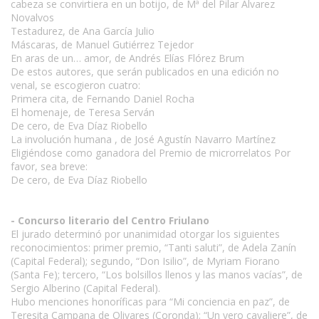
cabeza se convirtiera en un botijo, de Mª del Pilar Álvarez
Novalvos
Testadurez, de Ana García Julio
Máscaras, de Manuel Gutiérrez Tejedor
En aras de un… amor, de Andrés Elías Flórez Brum
De estos autores, que serán publicados en una edición no
venal, se escogieron cuatro:
Primera cita, de Fernando Daniel Rocha
El homenaje, de Teresa Serván
De cero, de Eva Díaz Riobello
La involución humana , de José Agustín Navarro Martínez
Eligiéndose como ganadora del Premio de microrrelatos Por
favor, sea breve:
De cero, de Eva Díaz Riobello
- Concurso literario del Centro Friulano
El jurado determinó por unanimidad otorgar los siguientes
reconocimientos: primer premio, “Tanti saluti”, de Adela Zanín
(Capital Federal); segundo, “Don Isilio”, de Myriam Fiorano
(Santa Fe); tercero, “Los bolsillos llenos y las manos vacías”, de
Sergio Alberino (Capital Federal).
Hubo menciones honoríficas para “Mi conciencia en paz”, de
Teresita Campana de Olivares (Coronda); “Un vero cavaliere”, de