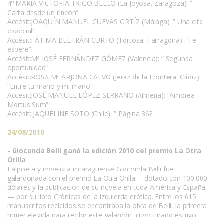
4º MARÍA VICTORIA TRIGO BELLO (La Joyosa. Zaragoza): ”
Carta desde un rincón”
Accésit:JOAQUÍN MANUEL CUEVAS ORTÍZ (Málaga): ” Una cita
especial”
Accésit:FÁTIMA BELTRÁN CURTO (Tortosa. Tarragona): “Te
esperé”
Accésit:Mª JOSÉ FERNÁNDEZ GÓMEZ (Valencia): ” Segunda
oportunidad”
Accésit:ROSA Mª ARJONA CALVO (Jerez de la Frontera. Cádiz):
“Entre tu mano y mi mano”
Accésit:JOSÉ MANUEL LÓPEZ SERRANO (Almería): “Amorea
Mortus Sum”
Accésit: JAQUELINE SOTO (Chile): ” Página 36?
24/08/2010
- Gioconda Belli ganó la edición 2010 del premio La Otra
Orilla
La poeta y novelista nicaragüense Gioconda Belli fue
galardonada con el premio La Otra Orilla —dotado con 100.000
dólares y la publicación de su novela en toda América y España
— por su libro Crónicas de la izquierda erótica. Entre los 615
manuscritos recibidos se encontraba la obra de Belli, la primera
mujer elegida para recibir este galardón, cuyo jurado estuvo