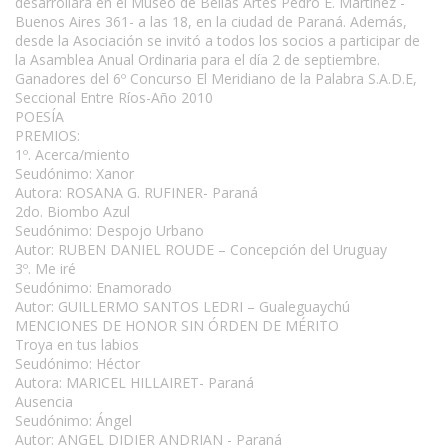
desarrollará en el Museo de Bellas Artes Pedro E. Martinez -
Buenos Aires 361- a las 18, en la ciudad de Paraná. Además,
desde la Asociación se invitó a todos los socios a participar de
la Asamblea Anual Ordinaria para el día 2 de septiembre.
Ganadores del 6º Concurso El Meridiano de la Palabra S.A.D.E,
Seccional Entre Ríos-Año 2010
POESÍA
PREMIOS:
1º. Acerca/miento
Seudónimo: Xanor
Autora: ROSANA G. RUFINER- Paraná
2do. Biombo Azul
Seudónimo: Despojo Urbano
Autor: RUBEN DANIEL ROUDE – Concepción del Uruguay
3º. Me iré
Seudónimo: Enamorado
Autor: GUILLERMO SANTOS LEDRI – Gualeguaychú
MENCIONES DE HONOR SIN ÓRDEN DE MÉRITO
Troya en tus labios
Seudónimo: Héctor
Autora: MARICEL HILLAIRET- Paraná
Ausencia
Seudónimo: Ángel
Autor: ANGEL DIDIER ANDRIAN - Paraná