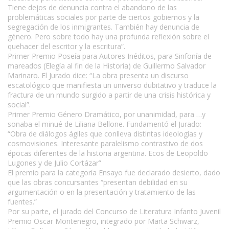
Tiene dejos de denuncia contra el abandono de las
problemáticas sociales por parte de ciertos gobiernos y la
segregación de los inmigrantes. También hay denuncia de
género. Pero sobre todo hay una profunda reflexión sobre el
quehacer del escritor y la escritura”.
Primer Premio Poseía para Autores Inéditos, para Sinfonía de
mareados (Elegía al fin de la Historia) de Guillermo Salvador
Marinaro. El Jurado dice: “La obra presenta un discurso
escatológico que manifiesta un universo dubitativo y traduce la
fractura de un mundo surgido a partir de una crisis histórica y
social”.
Primer Premio Género Dramático, por unanimidad, para …y
sonaba el minué de Liliana Bellone. Fundamentó el Jurado:
“Obra de diálogos ágiles que conlleva distintas ideologías y
cosmovisiones. Interesante paralelismo contrastivo de dos
épocas diferentes de la historia argentina. Ecos de Leopoldo
Lugones y de Julio Cortázar”
El premio para la categoría Ensayo fue declarado desierto, dado
que las obras concursantes “presentan debilidad en su
argumentación o en la presentación y tratamiento de las
fuentes.”
Por su parte, el jurado del Concurso de Literatura Infanto Juvenil
Premio Oscar Montenegro, integrado por Marta Schwarz,