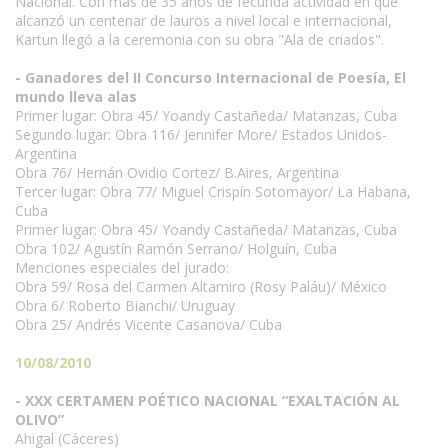
Nacional. Con más de 35 años de fecunda actividad en que
alcanzó un centenar de lauros a nivel local e internacional,
Kartun llegó a la ceremonia con su obra "Ala de criados".
- Ganadores del II Concurso Internacional de Poesía, El
mundo lleva alas
Primer lugar: Obra 45/ Yoandy Castañeda/ Matanzas, Cuba
Segundo lugar: Obra 116/ Jennifer More/ Estados Unidos-
Argentina
Obra 76/ Hernán Ovidio Cortez/ B.Aires, Argentina
Tercer lugar: Obra 77/ Miguel Crispín Sotomayor/ La Habana,
Cuba
Primer lugar: Obra 45/ Yoandy Castañeda/ Matanzas, Cuba
Obra 102/ Agustín Ramón Serrano/ Holguín, Cuba
Menciones especiales del jurado:
Obra 59/ Rosa del Carmen Altamiro (Rosy Paláu)/ México
Obra 6/ Roberto Bianchi/ Uruguay
Obra 25/ Andrés Vicente Casanova/ Cuba
10/08/2010
- XXX CERTAMEN POÉTICO NACIONAL “EXALTACIÓN AL
OLIVO”
Ahigal (Cáceres)