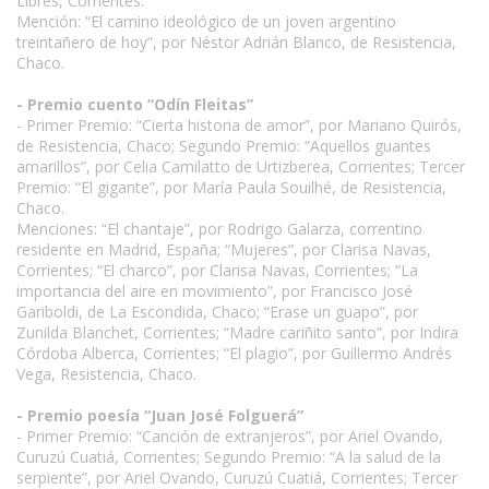
Libres, Corrientes.
Mención: “El camino ideológico de un joven argentino
treintañero de hoy”, por Néstor Adrián Blanco, de Resistencia,
Chaco.
- Premio cuento “Odín Fleitas”
- Primer Premio: “Cierta historia de amor”, por Mariano Quirós,
de Resistencia, Chaco; Segundo Premio: “Aquellos guantes
amarillos”, por Celia Camilatto de Urtizberea, Corrientes; Tercer
Premio: “El gigante”, por María Paula Souilhé, de Resistencia,
Chaco.
Menciones: “El chantaje”, por Rodrigo Galarza, correntino
residente en Madrid, España; “Mujeres”, por Clarisa Navas,
Corrientes; “El charco”, por Clarisa Navas, Corrientes; “La
importancia del aire en movimiento”, por Francisco José
Gariboldi, de La Escondida, Chaco; “Erase un guapo”, por
Zunilda Blanchet, Corrientes; “Madre cariñito santo”, por Indira
Córdoba Alberca, Corrientes; “El plagio”, por Guillermo Andrés
Vega, Resistencia, Chaco.
- Premio poesía “Juan José Folguerá”
- Primer Premio: “Canción de extranjeros”, por Ariel Ovando,
Curuzú Cuatiá, Corrientes; Segundo Premio: “A la salud de la
serpiente”, por Ariel Ovando, Curuzú Cuatiá, Corrientes; Tercer