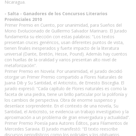
Nicaragua.
- Salta - Ganadores de los Concursos Literarios
Provinciales 2010
Primer Premio en Cuento, por unanimidad, para Sueños del
Mono Evolucionado de Guillermo Salvador Marinaro. El Jurado
fundamenta su elección con estas palabras: “Los textos
presentan cruces genéricos, usan diferentes puntos de vista,
tienen finales inesperados y fuerte impacto de la literatura
universal (Dante, Bretón, Hesse, Pound). Además hay cuentos
con huellas de la oralidad y varios presentan alto nivel de
metaforización”.
Primer Premio en Novela: Por unanimidad, el jurado decidió
otorgar un Primer Premio compartido a Flores Naturales de
Juana Dib y Su Santidad, el Anticristo, de Ernesto Bisceglia. El
jurado expresó: “Cada capítulo de Flores naturales es como la
faceta de una piedra, tiene un brillo particular por la polifonía y
los cambios de perspectiva. Obra de enorme suspenso y
desenlace sorprendente. En el contexto de una novela, Su
Santidad, el Anticristo, se evidencia un trabajo investigativo y la
aproximación a un problema de gran envergadura y actualidad”.
Primer Premio Poesía para Autores Éditos, para Filamentos de
Mercedes Saravia. El Jurado manifestó: “El texto reescribe
discursos periodísticos como los policiales y los obituarios.