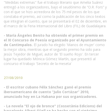
"Medidas extremas" fue el trabajo literario que Amelia Suárez
entregó a los organizadores, bajo el seudónimo de “O.R. Fors” y
con el que se hizo acreedora de los 75 mil pesos de los que
constaba el premio, así como la publicación de los cinco textos
que integran el cuento, que se presentará el 02 de diciembre, en
el marco de la Feria Internacional del Libro (FIL) de Guadalajara.
- María Ángeles Benito ha obtenido el primer premio en
el XI Concurso de Poesía organizado por el Ayuntamiento
de Cantimpalos.
El jurado ha elegido 'Manos de mujer' como
la mejor obra, mientras que el segundo premio ha sido para
Jesús Tejedor de Miguel, autor de 'El sueño Rojo'. En tercer
lugar ha quedado Mónica Gómez Martín, que presentó al
concurso el trabajo 'Secreto de la meseta'
27/08/2010
- El escritor cubano Félix Sánchez ganó el premio
iberoamericano de cuento “Julio Cortázar” 2010,
anunciado hoy en La Habana por sus organizadores.
- La novela "El ojo de bronce" (Cossetània Edicions) del
barcelonés Albert Güell se ha hecho con el vigésimo