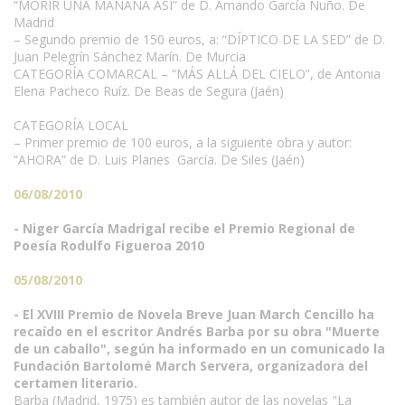
“MORIR UNA MAÑANA ASÍ” de D. Amando García Nuño. De
Madrid
– Segundo premio de 150 euros, a: “DÍPTICO DE LA SED” de D.
Juan Pelegrín Sánchez Marín. De Murcia
CATEGORÍA COMARCAL – “MÁS ALLÁ DEL CIELO”, de Antonia
Elena Pacheco Ruíz. De Beas de Segura (Jaén)
CATEGORÍA LOCAL
– Primer premio de 100 euros, a la siguiente obra y autor:
“AHORA” de D. Luis Planes García. De Siles (Jaén)
06/08/2010
- Niger García Madrigal recibe el Premio Regional de
Poesía Rodulfo Figueroa 2010
05/08/2010
- El XVIII Premio de Novela Breve Juan March Cencillo ha
recaído en el escritor Andrés Barba por su obra "Muerte
de un caballo", según ha informado en un comunicado la
Fundación Bartolomé March Servera, organizadora del
certamen literario.
Barba (Madrid, 1975) es también autor de las novelas "La