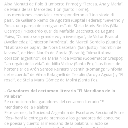
Alba Monutti de Polo (Humberto Primo) y “Teresa, Ana y María”,
de María de las Mercedes Tión (Santo Tomé).
Las menciones especiales correspondieron a “Una storie di
pais”, de Galliano Remo de Agostini (Capital Federal); “Severino y
Rosa, una pareja de inmigrantes”, de Stella Maris Bertós (Villa
Ocampo); “Recuerdo que” de Mafalda Bacchetti, de Laguna
Paiva; “Cuando sea grande voy a investigar”, de Víctor Braidot
(Avellaneda); “E hicieron l’América”, de Maireili Sordello (Suardi);
“El abrazo de papá”, de Nora Castellani (San Justo); “Bombin de
la vana”, de Nedi Nardín de García (Paraná); “Alma italiana
corazón argentino”, de María Nilda Morás (Gobernador Crespo);
“Un regalo de la vida”, de Idilia Vuilloz (Santa Fe); “Las flores de
hortensia” de Arón Santos Reiniero Vicentín (Romang); “Sinfonía
del recuerdo” de Vilma Rafaghelli de Tesolín (Arroyo Aguiar) y “El
rosal”, de Stella Maris Gómez de Molini (Santa Fe).
- Ganadores del certamen literario “El Meridiano de la
Palabra”
Se conocieron los ganadores del certamen literario “El
Meridiano de la Palabra”.
Este viernes, la Sociedad Argentina de Escritores-Seccional Entre
Ríos- hará la entrega de premios a los ganadores del concurso
de poesía y cuento El meridiano de la palabra. El acto se