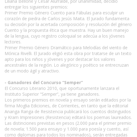
Liliana Bellone y César Alurralde, por unanimidad, decidió
entregar los siguientes premios:
Primer Premio Género Cuento para Fábulas para esculpir un
corazón de piedra de Carlos Jesús Maita. El Jurado fundamenta
su decisión por la acertada composición y resolución del género
Cuento y la propuesta ética que muestra. Hay un buen manejo
de la lengua, cuyo registro coloquial se adecúa a los jóvenes
lectores.
Primer Premio Género Dramático para Melodías del viento de
Mónica Rivelli. El Jurado eligió esta obra por tratarse de un texto
apto para los niños y jóvenes y por destacar los valores
ancestrales de la región. Lo alegórico y poético se entrecruzan
de un modo ágil y atractivo.
- Ganadores del Concurso “Semper”
El Concurso Literario 2010, que oportunamente lanzara el
Instituto Superior “Semper”, ya tiene ganadores.
Los primeros premios en novela y ensayo serán editados por la
firma Moglia Ediciones, de Corrientes, en tanto que la editorial
Ananga Ranga de Resistencia publicará los cuentos distinguidos
y Kram Impresiones (Resistencia) editará los poemas laureados.
Las distinciones previstas en pesos (2.000 para el primer premio
de novela; 1.500 para ensayo y 1.000 para poesía y cuento, así
como diplomas para todos los nominados), serán entregadas