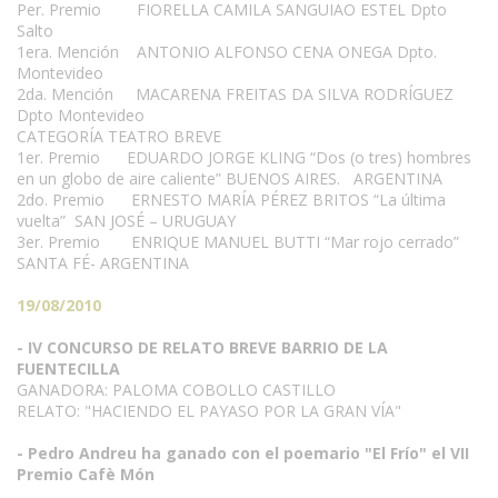
Per. Premio FIORELLA CAMILA SANGUIAO ESTEL Dpto
Salto
1era. Mención ANTONIO ALFONSO CENA ONEGA Dpto.
Montevideo
2da. Mención MACARENA FREITAS DA SILVA RODRÍGUEZ
Dpto Montevideo
CATEGORÍA TEATRO BREVE
1er. Premio EDUARDO JORGE KLING “Dos (o tres) hombres
en un globo de aire caliente” BUENOS AIRES. ARGENTINA
2do. Premio ERNESTO MARÍA PÉREZ BRITOS “La última
vuelta” SAN JOSÉ – URUGUAY
3er. Premio ENRIQUE MANUEL BUTTI “Mar rojo cerrado”
SANTA FÉ- ARGENTINA
19/08/2010
- IV CONCURSO DE RELATO BREVE BARRIO DE LA
FUENTECILLA
GANADORA: PALOMA COBOLLO CASTILLO
RELATO: "HACIENDO EL PAYASO POR LA GRAN VÍA"
- Pedro Andreu ha ganado con el poemario "El Frío" el VII
Premio Cafè Món