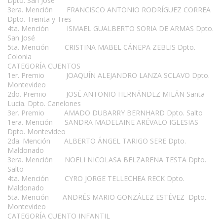
Dpto. San José
3era. Mención FRANCISCO ANTONIO RODRÍGUEZ CORREA
Dpto. Treinta y Tres
4ta. Mención ISMAEL GUALBERTO SORIA DE ARMAS Dpto.
San José
5ta. Mención CRISTINA MABEL CÁNEPA ZEBLIS Dpto.
Colonia
CATEGORÍA CUENTOS
1er. Premio JOAQUÍN ALEJANDRO LANZA SCLAVO Dpto.
Montevideo
2do. Premio JOSÉ ANTONIO HERNÁNDEZ MILÁN Santa
Lucía. Dpto. Canelones
3er. Premio AMADO DUBARRY BERNHARD Dpto. Salto
1era. Mención SANDRA MADELAINE ARÉVALO IGLESIAS
Dpto. Montevideo
2da. Mención ALBERTO ÁNGEL TARIGO SERE Dpto.
Maldonado
3era. Mención NOELI NICOLASA BELZARENA TESTA Dpto.
Salto
4ta. Mención CYRO JORGE TELLECHEA RECK Dpto.
Maldonado
5ta. Mención ANDRÉS MARIO GONZÁLEZ ESTÉVEZ Dpto.
Montevideo
CATEGORÍA CUENTO INFANTIL