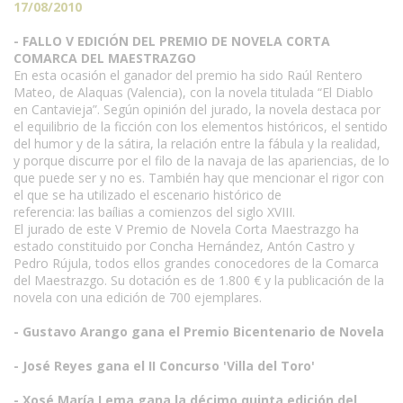
17/08/2010
- FALLO V EDICIÓN DEL PREMIO DE NOVELA CORTA
COMARCA DEL MAESTRAZGO
En esta ocasión el ganador del premio ha sido Raúl Rentero
Mateo, de Alaquas (Valencia), con la novela titulada “El Diablo
en Cantavieja”. Según opinión del jurado, la novela destaca por
el equilibrio de la ficción con los elementos históricos, el sentido
del humor y de la sátira, la relación entre la fábula y la realidad,
y porque discurre por el filo de la navaja de las apariencias, de lo
que puede ser y no es. También hay que mencionar el rigor con
el que se ha utilizado el escenario histórico de
referencia: las baílias a comienzos del siglo XVIII.
El jurado de este V Premio de Novela Corta Maestrazgo ha
estado constituido por Concha Hernández, Antón Castro y
Pedro Rújula, todos ellos grandes conocedores de la Comarca
del Maestrazgo. Su dotación es de 1.800 € y la publicación de la
novela con una edición de 700 ejemplares.
- Gustavo Arango gana el Premio Bicentenario de Novela
- José Reyes gana el II Concurso 'Villa del Toro'
- Xosé María Lema gana la décimo quinta edición del