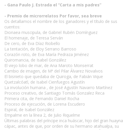
- Gana Paulo J. Estrada el “Carta a mis padres”
- Premio de microrrelatos Por favor, sea breve
Os detallamos el nombre de los ganadores y el título de sus
cuentos:
Dionaea muscipula, de Gabriel Rubén Domínguez
El homenaje, de Teresa Serván
De cero, de Eva Díaz Riobello
La tentación, de Eloy Serrano Barroso
Corazón roto, de Eva María Pedraza Jiménez
Quiromancia, de Isabel González
El viejo lobo de mar, de Ana Maroto Monserrat
Cambio de imagen, de Mª del Pilar Álvarez Novalvos
El bisnieto que quedaba de Quiroga, de Fabián Vique
Quetzalcóatl, de Isabel Cienfuegos Agustín
La involución humana , de José Agustín Navarro Martínez
Proceso creativo, de Santiago Tomás Gonzalez Reca
Primera cita, de Fernando Daniel Rocha
Proceso de ejecución, de Lorena Escudero
Espiral, de Isabel González
Empalme en la línea 2, de Julio Riquelme
Últimas palabras del príncipe inca huáscar, hijo del gran huayna
cápac, antes de que, por orden de su hermano atahualpa, su