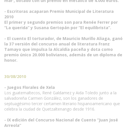
mar', dotado con un premio en metálico de 4.000 euros.
- Escritoras acaparan Premio Municipal de Literatura
2010
El primer y segundo premios son para Renée Ferrer por
“La querida” y Susana Gertopán por “El equilibrista”.
- El cuento El torturador, de Mauricio Murillo Aliaga, ganó
la 37 versión del concurso anual de literatura Franz
Tamayo que impulsa la Alcaldía paceña y dota como
premio único 20.000 bolivianos, además de un diploma de
honor.
30/08/2010
- Juegos Florales de Xela
Los guatemaltecos, René Galdamez y Aida Toledo junto a la
salvadoreña Carmen González, son los ganadores de
septuagésimo tercer certamen literario hispanoamericano que
celebra la ciudad de Quetzaltenango desde 1916.
- IX edición del Concurso Nacional de Cuento “Juan José
Arreola”