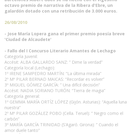
octavo premio de narrativa de la Ribera d'Ebre, un
galardón dotado con una retribución de 3.000 euros.
26/08/2010
- Jose María Lopera gana el primer premio poesía breve
'Ciudad de Alcaudete'
- Fallo del I Concurso Literario Amantes de Lechago
Categoría Juvenil:
Accésit: ALBA GALLARDO SANZ: ” Dime la verdad”
Categoría local (Lechago):
1º IRENE SAMPEDRO MARTÍN: “La última mirada”
2º Mª PILAR BERNAD MAICAS: “Recordar es volver”
3º MIGUEL GÓMEZ GARCÍA: ” Una difícil decisión”
Accésit: NADIA SORIANO TURÓN: “Tierra de magia”
Categoría general:
1º GEMMA MARÍA ORTÍZ LÓPEZ (Gijón. Asturias): “Aquella luna
nuestra”
2º Mª PILAR GOZÁLEZ POBO (Cella. Teruel): ” Negro como el
carbón”
3º MARÍA GARCÍA TRINIDAD (S’Agaró. Girona): ” Cuando el
amor duele tanto”