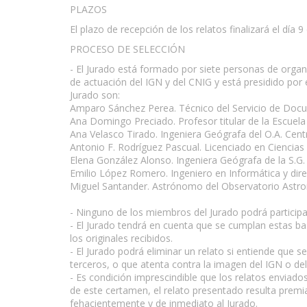
PLAZOS
El plazo de recepción de los relatos finalizará el día 
PROCESO DE SELECCIÓN
- El Jurado está formado por siete personas de organ
de actuación del IGN y del CNIG y está presidido por 
Jurado son:
Amparo Sánchez Perea. Técnico del Servicio de Docum
Ana Domingo Preciado. Profesor titular de la Escuela
Ana Velasco Tirado. Ingeniera Geógrafa del O.A. Cen
Antonio F. Rodríguez Pascual. Licenciado en Ciencias
Elena González Alonso. Ingeniera Geógrafa de la S.G. d
Emilio López Romero. Ingeniero en Informática y dir
Miguel Santander. Astrónomo del Observatorio Astr
- Ninguno de los miembros del Jurado podrá particip
- El Jurado tendrá en cuenta que se cumplan estas bases
los originales recibidos.
- El Jurado podrá eliminar un relato si entiende que 
terceros, o que atenta contra la imagen del IGN o de
- Es condición imprescindible que los relatos enviad
de este certamen, el relato presentado resulta prem
fehacientemente y de inmediato al Jurado.