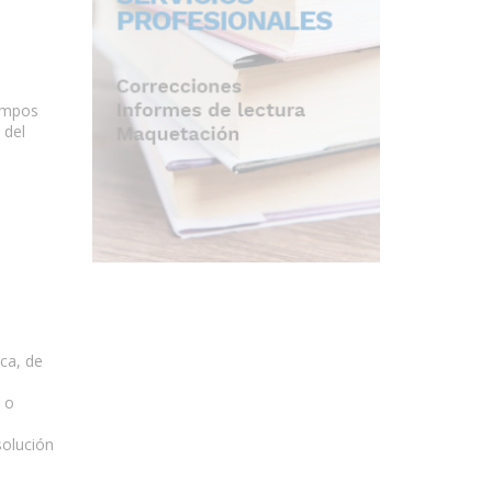
campos
 del
ica, de
G o
solución