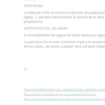
PROPIEDAD
La Editorial CNIG se reserva el derecho de publicaci
digital…), siempre mencionando la autoría de la obra 
propietarios.
www.escritores.org
ACEPTACIÓN DE LAS BASES
El incumplimiento de alguna de estas bases por algun
La participación en este Certamen implica la aceptac
dichas bases, así como cualquier otra cuestión relati
©
Condiciones para la reproducción de contenidos de
Para consultar todas las convocatorias vigentes puls
Para consultar resultados de las convocatorias pulsa aquí
Para consultar recomendaciones antes de presentar una obra a c