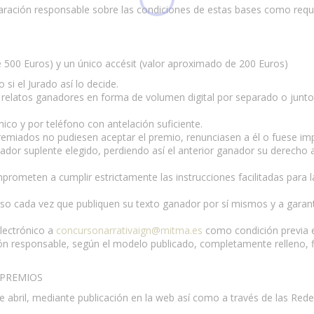
aración responsable sobre las condiciones de estas bases como requ
 500 Euros) y un único accésit (valor aproximado de 200 Euros)
si el Jurado así lo decide.
 relatos ganadores en forma de volumen digital por separado o junto
ico y por teléfono con antelación suficiente.
 premiados no pudiesen aceptar el premio, renunciasen a él o fuese im
anador suplente elegido, perdiendo así el anterior ganador su derecho 
rometen a cumplir estrictamente las instrucciones facilitadas para l
o cada vez que publiquen su texto ganador por sí mismos y a garant
lectrónico a
concursonarrativaign@mitma.es
como condición previa 
ción responsable, según el modelo publicado, completamente relleno,
 PREMIOS
e abril, mediante publicación en la web así como a través de las Red