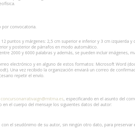
ofísica.
o por convocatoria.
e 12 puntos y márgenes: 2,5 cm superior e inferior y 3 cm izquierda y 
terior y posterior de párrafos en modo automático.
da entre 2000 y 6000 palabras y además, se pueden incluir imágenes, m
correo electrónico y en alguno de estos formatos: Microsoft Word (doc
t). Una vez recibido la organización enviará un correo de confirma
esario repetir el envío.
o
concursonarrativaign@mitma.es
, especificando en el asunto del cor
en el cuerpo del mensaje los siguientes datos del autor:
 con el seudónimo de su autor, sin ningún otro dato, para preservar 