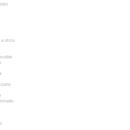
isito
 a otros
posible
a
a
izarlo
e
 firmado
es