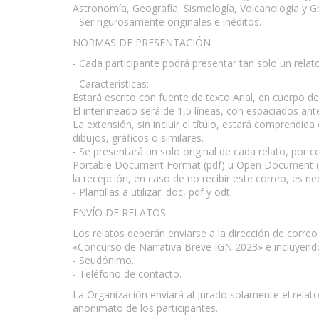
Astronomía, Geografía, Sismología, Volcanología y Ge
- Ser rigurosamente originales e inéditos.
NORMAS DE PRESENTACIÓN
- Cada participante podrá presentar tan solo un relat
- Características:
Estará escrito con fuente de texto Arial, en cuerpo d
El interlineado será de 1,5 líneas, con espaciados an
La extensión, sin incluir el título, estará comprendi
dibujos, gráficos o similares.
- Se presentará un solo original de cada relato, por 
Portable Document Format (pdf) u Open Document (od
la recepción, en caso de no recibir este correo, es nec
- Plantillas a utilizar: doc, pdf y odt.
ENVÍO DE RELATOS
Los relatos deberán enviarse a la dirección de corre
«Concurso de Narrativa Breve IGN 2023» e incluyendo 
- Seudónimo.
- Teléfono de contacto.
La Organización enviará al Jurado solamente el relato
anonimato de los participantes.