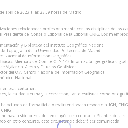
9 de abril de 2023 a las 23:59 horas de Madrid
izaciones relacionadas profesionalmente con las disciplinas de los 
el Presidente del Consejo Editorial de la Editorial CNIG. Los miembros
entación y Biblioteca del Instituto Geográfico Nacional
 de Topografía de la Universidad Politécnica de Madrid
tro Nacional de Información Geográfica
 Físicas. Miembro del Comité CTN 148 Información geográfica digital
e Vigilancia, Alerta y Estudios Geofísicos
ector del O.A. Centro Nacional de Información Geográfica
onómico Nacional
ar en este certamen.
, la calidad literaria y la corrección, tanto estilística como ortográf
se ha actuado de forma ilícita o malintencionada respecto al IGN, CNI
l CNIG.
os no hayan sido premiados en ningún otro concurso. Si antes de la re
iado en otro concurso, esta circunstancia deberá ser comunicada