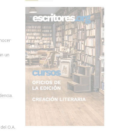
onocer
án un
dencia.
del O.A.