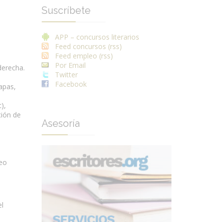
Suscríbete
APP – concursos literarios
Feed concursos (rss)
Feed empleo (rss)
Por Email
derecha.
Twitter
Facebook
apas,
),
ción de
Asesoría
reo
el