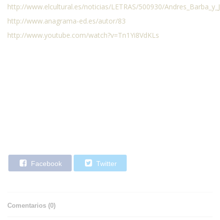
http://www.elcultural.es/noticias/LETRAS/500930/Andres_Barba_
http://www.anagrama-ed.es/autor/83
http://www.youtube.com/watch?v=Tn1Yi8VdKLs
Josep Ferrari (revisado)
Facebook
Twitter
Comentarios (
0
)