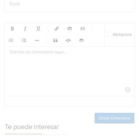
Email
-
-
-
-
Background
-
-
-
-
-
-
-
-
-
-
-
-
-
-
-
-
-
-
-
-
-
-
-
-
-
-
-
-
-
-
-
-
-
-
-
-
-
-
-
-
-
Enviar Comentario
Te puede interesar