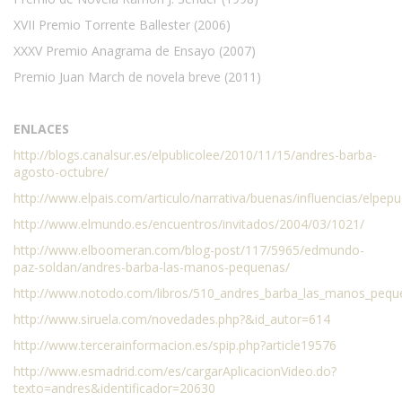
XVII Premio Torrente Ballester (2006)
XXXV Premio Anagrama de Ensayo (2007)
Premio Juan March de novela breve (2011)
ENLACES
http://blogs.canalsur.es/elpublicolee/2010/11/15/andres-barba-
agosto-octubre/
http://www.elpais.com/articulo/narrativa/buenas/influencias/elp
http://www.elmundo.es/encuentros/invitados/2004/03/1021/
http://www.elboomeran.com/blog-post/117/5965/edmundo-
paz-soldan/andres-barba-las-manos-pequenas/
http://www.notodo.com/libros/510_andres_barba_las_manos_pequ
http://www.siruela.com/novedades.php?&id_autor=614
http://www.tercerainformacion.es/spip.php?article19576
http://www.esmadrid.com/es/cargarAplicacionVideo.do?
texto=andres&identificador=20630