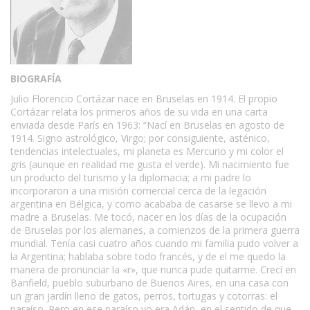
BIOGRAFÍA
Julio Florencio Cortázar nace en Bruselas en 1914. El propio
Cortázar relata los primeros años de su vida en una carta
enviada desde París en 1963: “Nací en Bruselas en agosto de
1914. Signo astrológico, Virgo; por consiguiente, asténico,
tendencias intelectuales, mi planeta es Mercurio y mi color el
gris (aunque en realidad me gusta el verde). Mi nacimiento fue
un producto del turismo y la diplomacia; a mi padre lo
incorporaron a una misión comercial cerca de la legación
argentina en Bélgica, y como acababa de casarse se llevo a mi
madre a Bruselas. Me tocó, nacer en los días de la ocupación
de Bruselas por los alemanes, a comienzos de la primera guerra
mundial. Tenía casi cuatro años cuando mi familia pudo volver a
la Argentina; hablaba sobre todo francés, y de el me quedo la
manera de pronunciar la «r», que nunca pude quitarme. Crecí en
Banfield, pueblo suburbano de Buenos Aires, en una casa con
un gran jardín lleno de gatos, perros, tortugas y cotorras: el
paraíso. Pero en ese paraíso yo era Adán, en el sentido de que