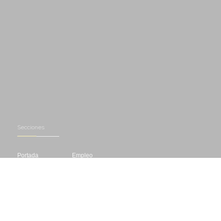
Secciones
Portada
Empleo
Recursos
Asesoría
Herramientas
Biografías
Cursos
Concursos