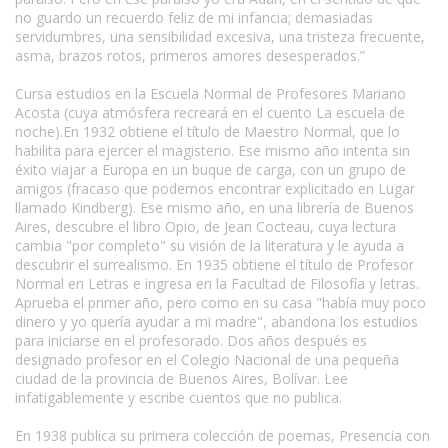
no guardo un recuerdo feliz de mi infancia; demasiadas
servidumbres, una sensibilidad excesiva, una tristeza frecuente,
asma, brazos rotos, primeros amores desesperados.”
Cursa estudios en la Escuela Normal de Profesores Mariano
Acosta (cuya atmósfera recreará en el cuento La escuela de
noche).En 1932 obtiene el título de Maestro Normal, que lo
habilita para ejercer el magisterio. Ese mismo año intenta sin
éxito viajar a Europa en un buque de carga, con un grupo de
amigos (fracaso que podemos encontrar explicitado en Lugar
llamado Kindberg). Ese mismo año, en una librería de Buenos
Aires, descubre el libro Opio, de Jean Cocteau, cuya lectura
cambia "por completo" su visión de la literatura y le ayuda a
descubrir el surrealismo. En 1935 obtiene el título de Profesor
Normal en Letras e ingresa en la Facultad de Filosofía y letras.
Aprueba el primer año, pero como en su casa "había muy poco
dinero y yo quería ayudar a mi madre", abandona los estudios
para iniciarse en el profesorado. Dos años después es
designado profesor en el Colegio Nacional de una pequeña
ciudad de la provincia de Buenos Aires, Bolívar. Lee
infatigablemente y escribe cuentos que no publica.
En 1938 publica su primera colección de poemas, Presencia con