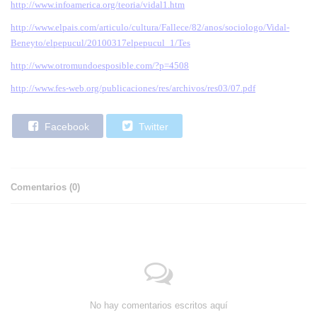
http://www.infoamerica.org/teoria/vidal1.htm
http://www.elpais.com/articulo/cultura/Fallece/82/anos/sociologo/Vidal-
Beneyto/elpepucul/20100317elpepucul_1/Tes
http://www.otromundoesposible.com/?p=4508
http://www.fes-web.org/publicaciones/res/archivos/res03/07.pdf
Facebook
Twitter
Comentarios (
0
)
No hay comentarios escritos aquí