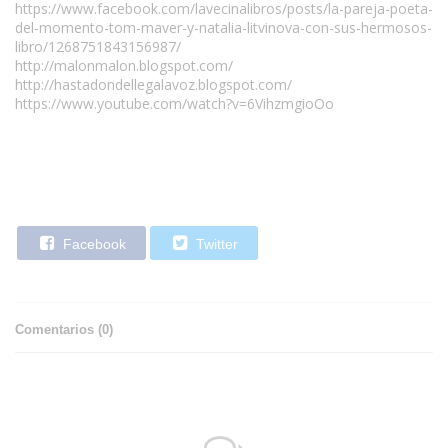
https://www.facebook.com/lavecinalibros/posts/la-pareja-poeta-
del-momento-tom-maver-y-natalia-litvinova-con-sus-hermosos-
libro/1268751843156987/
http://malonmalon.blogspot.com/
http://hastadondellegalavoz.blogspot.com/
https://www.youtube.com/watch?v=6VihzmgioOo
Facebook
Twitter
Comentarios (
0
)