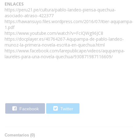
ENLACES
https://peru21.pe/cultura/pablo-landeo-piensa-quechua-
asociado-atraso-422377
https://hawansuyo.files.wordpress.com/2016/07/itier-aqupampa-
1.pdf
https://www.youtube.com/watch?v=FcIQWg96JC8
https://docplayer.es/40764267-Aqupampa-de-pablo-landeo-
munoz-la-primera-novela-escrita-en-quechua.html
https://www.facebook.com/larepublicape/videos/aqupampa-
laureles-para-una-novela-quechua/930871987116609/
Facebook
Twitter
Comentarios (
0
)