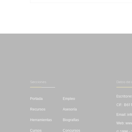
-
-
Secciones
Datos de 
Escritore
Portada
Empleo
CIF: B61
Recursos
Asesoría
Email: in
Herramientas
Biografías
Web: www.
Cursos
Concursos
© 1996 -