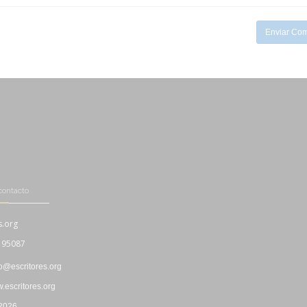
-
Enviar Com
contacto
s.org
195087
fo@escritores.org
escritores.org
 2026