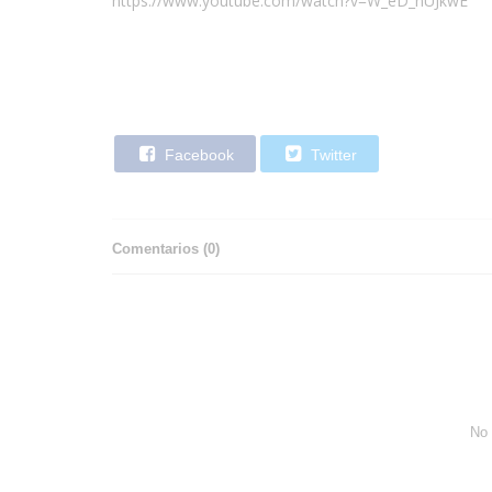
https://www.youtube.com/watch?v=W_eD_nUJkwE
Facebook
Twitter
Comentarios (
0
)
No 