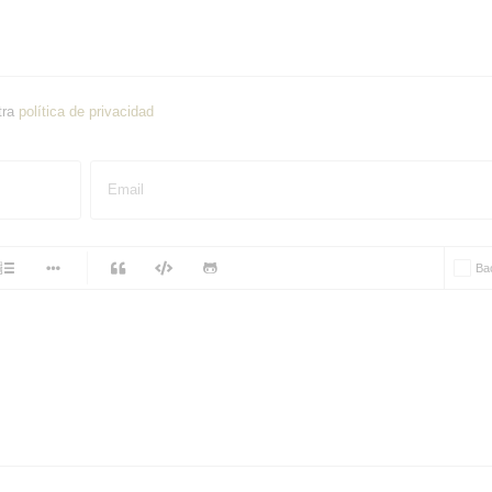
tra
política de privacidad
Email
-
Ba
-
-
-
-
-
-
-
-
-
-
-
-
-