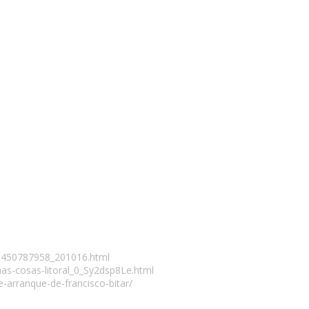
a/1450787958_201016.html
nas-cosas-litoral_0_Sy2dsp8Le.html
-arranque-de-francisco-bitar/