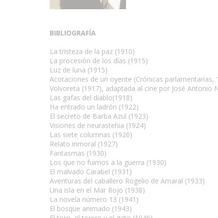
BIBLIOGRAFÍA
La tristeza de la paz (1910)
La procesión de los días (1915)
Luz de luna (1915)
Acotaciones de un oyente (Crónicas parlamentarias, 
Volvoreta (1917), adaptada al cine por José Antonio
Las gafas del diablo(1918)
Ha entrado un ladrón (1922)
El secreto de Barba Azul (1923)
Visiones de neurastehia (1924)
Las siete columnas (1926)
Relato inmoral (1927)
Fantasmas (1930)
Los que no fuimos a la guerra (1930)
El malvado Carabel (1931)
Aventuras del caballero Rogelio de Amaral (1933)
Una isla en el Mar Rojo (1938)
La novela número 13 (1941)
El bosque animado (1943)
El toro, el torero y el gato (1946)