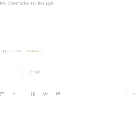
hay comentarios escritos aquí
tra
política de privacidad
Email
-
Ba
-
-
-
-
-
-
-
-
-