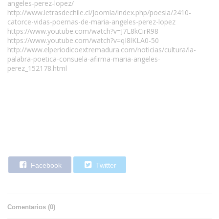
angeles-perez-lopez/
http://www.letrasdechile.cl/Joomla/index.php/poesia/2410-
catorce-vidas-poemas-de-maria-angeles-perez-lopez
https://www.youtube.com/watch?v=J7L8kCirR98
https://www.youtube.com/watch?v=qI8lKLA0-50
http://www.elperiodicoextremadura.com/noticias/cultura/la-
palabra-poetica-consuela-afirma-maria-angeles-
perez_152178.html
Facebook
Twitter
Comentarios (
0
)