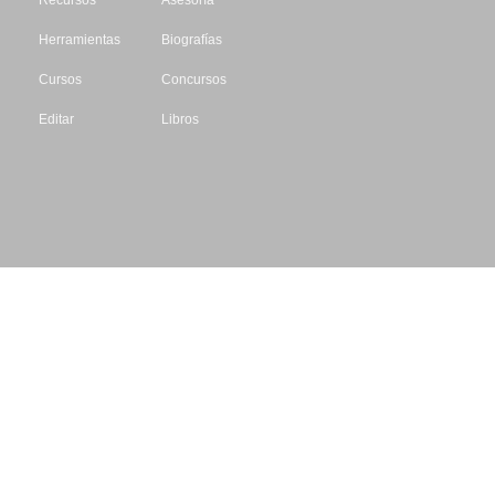
Recursos
Asesoría
Herramientas
Biografías
Cursos
Concursos
Editar
Libros
Datos de contacto
Escritores.org