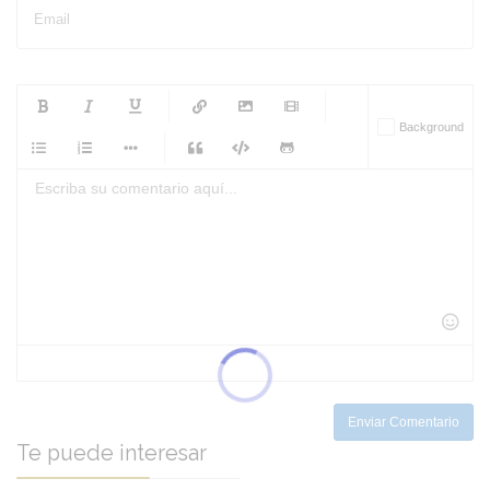
Email
-
-
-
-
Background
-
-
-
-
-
-
-
-
-
-
-
-
-
-
-
-
-
-
-
-
-
-
-
-
-
-
-
-
-
-
-
-
-
-
-
-
-
-
-
-
-
Enviar Comentario
Te puede interesar