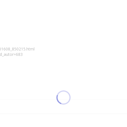
101608_850215.html
id_autor=683