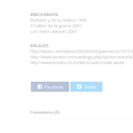
BIBLIOGRAFÍA
Barbarie y otros relatos 1996
El hábito de la guerra 2002
Los malos adioses 2007
ENLACES
http://elpais.com/diario/2002/03/02/paisvasco/1015
http://www.siruela.com/catalogo.php?opcion=autor&
http://www.boolino.es/es/libros/autor/inaki-abad/
Facebook
Twitter
Comentarios (
0
)