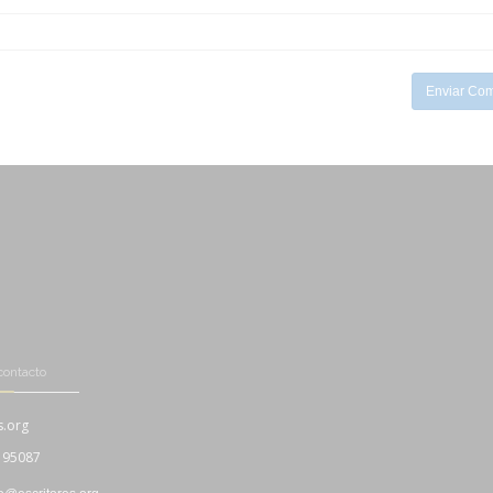
-
-
-
-
Enviar Com
contacto
s.org
195087