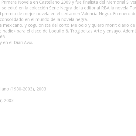
rimera Novela en Castellano 2009 y fue finalista del Memorial Silve
 editó en la colección Serie Negra de la editorial RBA la novela Ta
 premio de mejor novela en el certamen Valencia Negra. En enero d
 consolidado en el mundo de la novela negra.
te mexicano, y coguionista del corto Me odio y quiero morir: diario de
de nadie» para el disco de Loquillo & Trogloditas Arte y ensayo. Adem
66.
y en el Diari Avui.
ellano (1980-2003), 2003
or, 2003