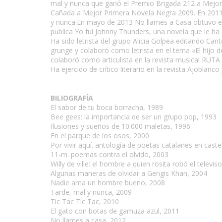
mal y nunca que ganó el Premio Brigada 212 a Mejor P
Cañada a Mejor Primera Novela Negra 2009. En 2011 se
y nunca.En mayo de 2013 No llames a Casa obtuvo el
publica Yo fui Johnny Thunders, una novela que le ha
Ha sido letrista del grupo Alicia Golpea editando Can
grunge y colaboró como letrista en el tema «El hijo 
colaboró como articulista en la revista musical RUTA 
Ha ejercido de crítico literario en la revista Ajoblanco 
BILIOGRAFÍA
El sabor de tu boca borracha, 1989
Bee gees: la importancia de ser un grupo pop, 1993
Ilusiones y sueños de 10.000 maletas, 1996
En el parque de los osos, 2000
Por vivir aquí. antología de poetas catalanes en cast
11-m: poemas contra el olvido, 2003
Willy de ville: el hombre a quien rosita robó el televis
Algunas maneras de olvidar a Gengis Khan, 2004
Nadie ama un hombre bueno, 2008
Tarde, mal y nunca, 2009
Tic Tac Tic Tac, 2010
El gato con botas de gamuza azul, 2011
No llames a casa, 2012