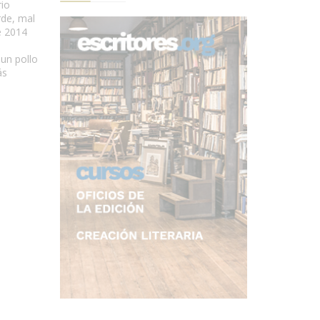
rio
rde, mal
e 2014
 un pollo
ás